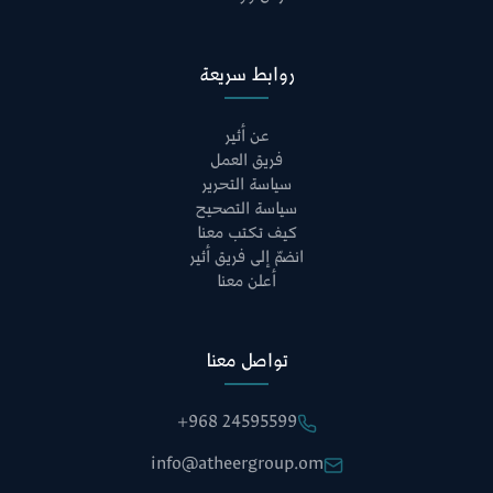
روابط سريعة
عن أثير
فريق العمل
سياسة التحرير
سياسة التصحيح
كيف تكتب معنا
انضمّ إلى فريق أثير
أعلن معنا
تواصل معنا
+968 24595599
info@atheergroup.om