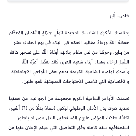
خاص- أثير
بمناسبة الذّكرى السّادسة المجيدة لتولّي جلالةِ السُّلطان المُعظّم
حفظهُ اللهُ ورعاهُ مقاليد الحكم في البلاد في يوم الحادي عشر
من يناير، وحرصًا من لدن مقام جلالتِه أبقاهُ اللّٰهُ على تسخير كافة
السُّبل لرخاء وهناء أبناء شعبه العزيز، فقد تفضّل أعزّهُ اللّٰهُ
وأسدى أوامره السّامية الكريمة بدعم بعض النّواحي الاجتماعيّة
والاقتصاديّة التي تلامس الاحتياجات المعيشيّة للمواطنين.
تضمنت الأوامر السامية الكريم مجموعة من الجوانب، من ضمنها
تمديد صرف بدل الأمان الوظيفي ليكون (سنة) بدلًا من (٦) أشهر،
لكافة حالات المؤمّن عليهم المُستحقين للبدل ممن لم يتجاوز
استحقاقهم سنة كاملة وفق التفاصيل التي سيتم الإعلان عنها من