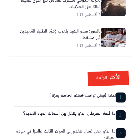
تحرك حكومي مشترك للتعامل مع جنوح سفينة
قبالة جزر الحلانيات
٦ أغسطس ٢٠٢٦
بالصور: سمو السّيد بلعرب يُكرِّم الطلبة المُجيدين
في مسقط
٦ أغسطس ٢٠٢٦
الأكثر قراءة
لماذا قوض ترامب خطته الخاصة بغزة؟
1
ما قصة السرطان الذي ينتقل بين أسماك المياه العذبة؟
2
ما الذي جعل عُمان تتقدم إلى المركز الثالث عالميًا في جودة
3
الحياة؟