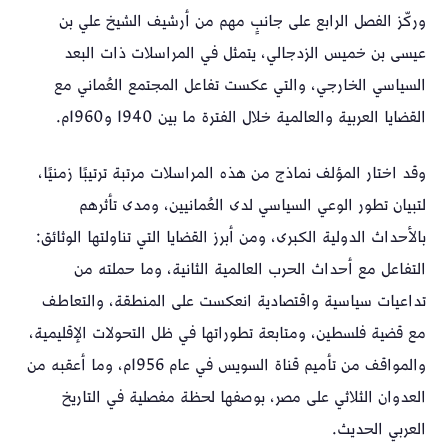
وركّز الفصل الرابع على جانبٍ مهم من أرشيف الشيخ علي بن
عيسى بن خميس الزدجالي، يتمثل في المراسلات ذات البعد
السياسي الخارجي، والتي عكست تفاعل المجتمع العُماني مع
القضايا العربية والعالمية خلال الفترة ما بين 1940 و1960م.
وقد اختار المؤلف نماذج من هذه المراسلات مرتبة ترتيبًا زمنيًا،
لتبيان تطور الوعي السياسي لدى العُمانيين، ومدى تأثرهم
بالأحداث الدولية الكبرى، ومن أبرز القضايا التي تناولتها الوثائق:
التفاعل مع أحداث الحرب العالمية الثانية، وما حملته من
تداعيات سياسية واقتصادية انعكست على المنطقة، والتعاطف
مع قضية فلسطين، ومتابعة تطوراتها في ظل التحولات الإقليمية،
والمواقف من تأميم قناة السويس في عام 1956م، وما أعقبه من
العدوان الثلاثي على مصر، بوصفها لحظة مفصلية في التاريخ
العربي الحديث.