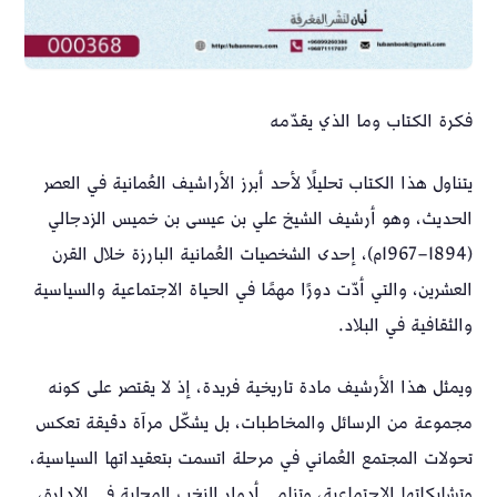
فكرة الكتاب وما الذي يقدّمه
يتناول هذا الكتاب تحليلًا لأحد أبرز الأراشيف العُمانية في العصر
الحديث، وهو أرشيف الشيخ علي بن عيسى بن خميس الزدجالي
(1894–1967م)، إحدى الشخصيات العُمانية البارزة خلال القرن
العشرين، والتي أدّت دورًا مهمًا في الحياة الاجتماعية والسياسية
والثقافية في البلاد.
ويمثل هذا الأرشيف مادة تاريخية فريدة، إذ لا يقتصر على كونه
مجموعة من الرسائل والمخاطبات، بل يشكّل مرآة دقيقة تعكس
تحولات المجتمع العُماني في مرحلة اتسمت بتعقيداتها السياسية،
وتشابكاتها الاجتماعية، وتنامي أدوار النخب المحلية في الإدارة،