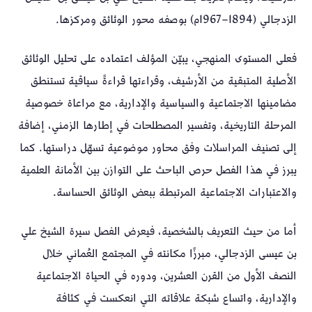
الزدجالي (1894–1967م) بوصفه محور الوثائق ومركزها.
فعلى المستوى المنهجي، يبيّن المؤلف اعتماده على تحليل الوثائق
الأصلية المتبقية من الأرشيف، وقراءتها قراءةً سياقية تستنطق
مضامينها الاجتماعية والسياسية والإدارية، مع مراعاة خصوصية
المرحلة التاريخية، وتفسير المصطلحات في إطارها الزمني، إضافة
إلى تصنيف المراسلات وفق محاور موضوعية تسهّل دراستها. كما
يبرز في هذا الفصل حرص الباحث على التوازن بين الأمانة العلمية
والاعتبارات الاجتماعية المرتبطة ببعض الوثائق الحساسة.
أما من حيث التعريف بالشخصية، فيعرض الفصل سيرة الشيخ علي
بن عيسى الزدجالي، مبرزًا مكانته في المجتمع العُماني خلال
النصف الأول من القرن العشرين، ودوره في الحياة الاجتماعية
والإدارية، واتساع شبكة علاقاته التي انعكست في كثافة