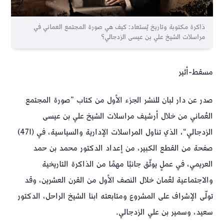
ذاكرة مكتوبة وتاريخ يُستعاد: كيف هي صورة المجتمع العماني في
مراسلات الشيخ علي بن عيسى الزدجالي؟
مسقط-أثير
صدر عن دار لبان للنشر الجزء الأول من كتاب ”صورة المجتمع
العُماني من خلال أرشيف مراسلات الشيخ علي بن عيسى
الزدجالي“، الذي تناول المراسلات الإدارية والسياسية، في (471)
صفحة من القطع الكبير، من إعداد الدكتور محمد بن حمد
العريمي، في عملٍ يوثّق جانبًا مهمًا من الذاكرة التاريخية
والاجتماعية لعُمان خلال النصف الأول من القرن العشرين، وقد
تولّى الإشراف على المشروع ومتابعته ابنا الشيخ الراحل، الدكتور
سعيد، وسمير بن علي الزدجالي.