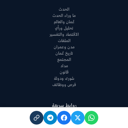
الحدث
ما وراء الحدث
عُمان والعالم
تحليل ورأي
الاقتصاد والتفسير
الملفات
مدن وعمران
تاريخ عُمان
المجتمع
مداد
قانون
شورى ودولة
فرص ووظائف
روابط سريعة
عن أثير
فريق العمل