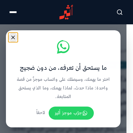
تخطى للمحتوى الرئيسي
الرئيسية
/
تاريخ عمان
/
تفاصيل الخبر
تاريخ عمان
ما يستحق أن تعرفه، من دون ضجيج
ذاكرة مكتوبة وتاريخ يُستعاد: كيف
اختر ما يهمك، وسيصلك على واتساب موجزٌ من قصة
هي صورة المجتمع العماني في
واحدة: ماذا حدث، لماذا يهمك، وما الذي يستحق
المتابعة.
مراسلات الشيخ علي بن عيسى
الزدجالي؟
جرّب موجز أثير
لاحقاً
كتاب يحلل أرشيف الشيخ علي بن عيسى الزدجالي (1894-