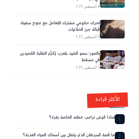
٧ أغسطس ٢٠٢٦
تحرك حكومي مشترك للتعامل مع جنوح سفينة
قبالة جزر الحلانيات
٦ أغسطس ٢٠٢٦
بالصور: سمو السّيد بلعرب يُكرِّم الطلبة المُجيدين
في مسقط
٦ أغسطس ٢٠٢٦
الأكثر قراءة
لماذا قوض ترامب خطته الخاصة بغزة؟
1
ما قصة السرطان الذي ينتقل بين أسماك المياه العذبة؟
2