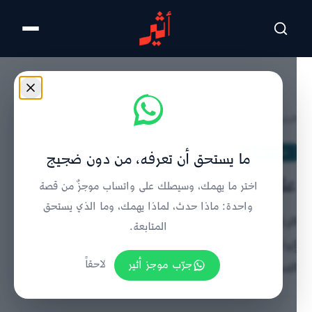
تخطى للمحتوى الرئيسي
الرئيسية
/
تحليل ورأي
/
تفاصيل الخبر
تحليل ورأي
ما يستحق أن تعرفه، من دون ضجيج
على ماذا يراهن الرئيس ترامب؟
اختر ما يهمك، وسيصلك على واتساب موجزٌ من قصة
واحدة: ماذا حدث، لماذا يهمك، وما الذي يستحق
الركابي حسن يعقوب يحلل رهانات ترامب في الحرب على
المتابعة.
إيران: هل ينتظر انهيار النظام الإيراني أم يراهن على
جرّب موجز أثير
لاحقاً
المجموعة الأوروبية لفتح مضيق هرمز؟