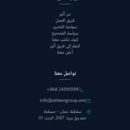
عن أثير
فريق العمل
سياسة التحرير
سياسة التصحيح
كيف تكتب معنا
انضمّ إلى فريق أثير
أعلن معنا
تواصل معنا
+968 24595599
info@atheergroup.om
سلطنة عمان - مسقط
صندوق بريد: 2167، الرمز: 111