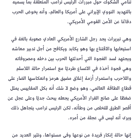
تنامي الشكوك حول مبررات الرئيس ترامب المتعلقة بما يسميه
بالتهديد النووي الإيراني على أمريكا والعالم، وأنه يخوض الحرب
دفاعًا عن الأمن القومي الأمريكي.
وهي تبريرات يجد رجل الشارع الأمريكي العادي صعوبة بالغة في
استيعابها والاقتناع بها وهو يكابد ويكافح من أجل تدبير معاشه
ويجتهد لسد الفجوة التي أحدثتها الحرب بين دخله ومصروفاته
وهي فجوة آخذة في الاتساع طرديًا مع استمرار حالة اللاسلم
واللاحرب واستمرار أزمة إغلاق مضيق هرمز وانعكاسها الضار على
قطاع الطاقة العالمي، وهو وضع لا شك أنه بكل المقاييس يمثل
ضغطًا على صانع القرار الأمريكي يجعله يبحث جديًا وعلى عجل عن
أقصر الطرق للتخلص من وطأته، لكن الرئيس ترامب يتجاهل ذلك
ويرى أنه ليس في عجلة من أمره.
إنها حالة إنكار فريدة من نوعها وفي مستواها، وتثير العديد من