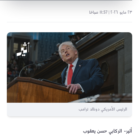
٢٣ مايو ٢٠٢٦ | 11:57 صباحًا
الرئيس الأمريكي دونالد ترامب
أثير- الركابي حسن يعقوب