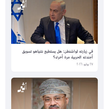
في زيارته لواشنطن: هل يستطيع نتنياهو تسويق
أجندته الحربية مرة أخرى؟
٢٧ يوليو ٢٠٢٦