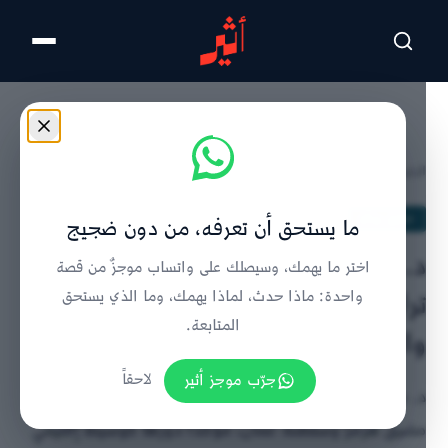
تخطى للمحتوى الرئيسي
الرئيسية
/
تحليل ورأي
/
تفاصيل الخبر
تحليل ورأي
ما يستحق أن تعرفه، من دون ضجيج
د. مجدي العفيفي يكتب: يا مستر
اختر ما يهمك، وسيصلك على واتساب موجزٌ من قصة
ترامب.. عُمان دولة الحضارة
واحدة: ماذا حدث، لماذا يهمك، وما الذي يستحق
المتابعة.
والوساطة لا دولة الاستهداف!
جرّب موجز أثير
لاحقاً
د. مجدي العفيفي يرد على تصريحات ترامب المنسوبة حول
مضيق هرمز وسلطنة عُمان، مؤكدًا دورها كوسيط إقليمي