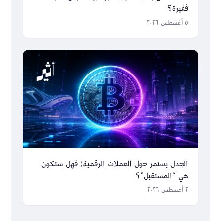
فقيرة؟
٥ أغسطس ٢٠٢٦
الجدل يستمر حول العملات الرقمية؛ فهل ستكون
هي “المستقبل”؟
٢ أغسطس ٢٠٢٦