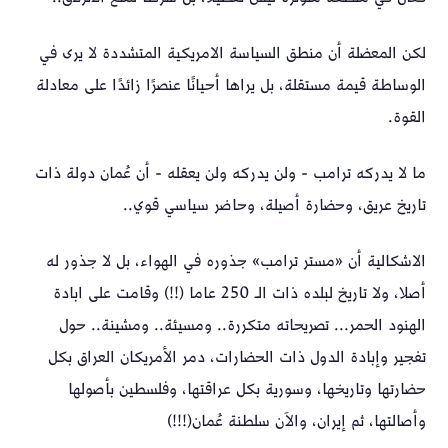
لكن المعضلة أن منطق السياسة الامريكية المتشددة لا يرى في
الوساطة قيمة مستقلة، بل يراها أحيانًا عنصرًا زائدًا على معادلة
القوة.
ما لا يدركه ترامب - ولن يدركه ولن يعقله - أن عُمان دولة ذات
تاريخ عريق، وحضارة أصيلة، وحاضر سياسي قوي..
الاشكالية أن «مستر ترامب» جذوره في الهواء، بل لا جذور له
أصلا، ولا تاريخ لبلده ذات الـ 250 عاما (!!) وقامت على ابادة
الهنود الحمر... تصريحاته متكررة.. ومسيئة.. ومشينة.. حول
تفجير وإبادة الدول ذات الحضارات، دمر الأمريكان العراق بكل
حضارتها وتاريخها، وسورية بكل عراقتها، وفلسطين بأصولها
وأصالتها، ثم إيران، والآن سلطنة عُمان(!!!)