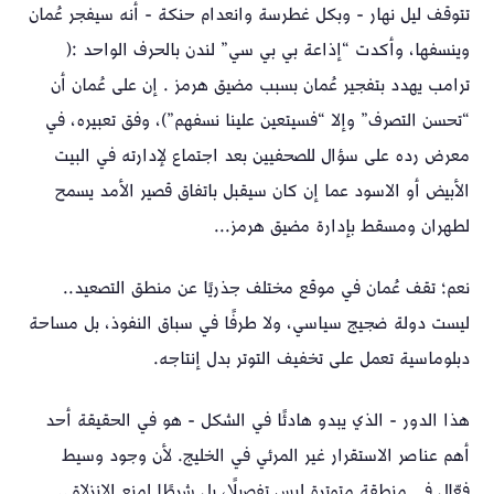
تتوقف ليل نهار - وبكل غطرسة وانعدام حنكة - أنه سيفجر عُمان
وينسفها، وأكدت “إذاعة بي بي سي” لندن بالحرف الواحد :(
ترامب يهدد بتفجير عُمان بسبب مضيق هرمز . إن على عُمان أن
“تحسن التصرف” وإلا “فسيتعين علينا نسفهم”)، وفق تعبيره، في
معرض رده على سؤال للصحفيين بعد اجتماع لإدارته في البيت
الأبيض أو الاسود عما إن كان سيقبل باتفاق قصير الأمد يسمح
لطهران ومسقط بإدارة مضيق هرمز...
نعم؛ تقف عُمان في موقع مختلف جذريًا عن منطق التصعيد..
ليست دولة ضجيج سياسي، ولا طرفًا في سباق النفوذ، بل مساحة
دبلوماسية تعمل على تخفيف التوتر بدل إنتاجه.
هذا الدور - الذي يبدو هادئًا في الشكل - هو في الحقيقة أحد
أهم عناصر الاستقرار غير المرئي في الخليج. لأن وجود وسيط
فعّال في منطقة متوترة ليس تفصيلًا، بل شرطًا لمنع الانزلاق..