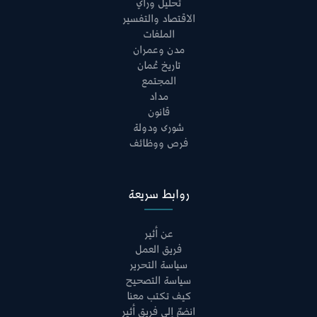
تحليل ورأي
الاقتصاد والتفسير
الملفات
مدن وعمران
تاريخ عُمان
المجتمع
مداد
قانون
شورى ودولة
فرص ووظائف
روابط سريعة
عن أثير
فريق العمل
سياسة التحرير
سياسة التصحيح
كيف تكتب معنا
انضمّ إلى فريق أثير