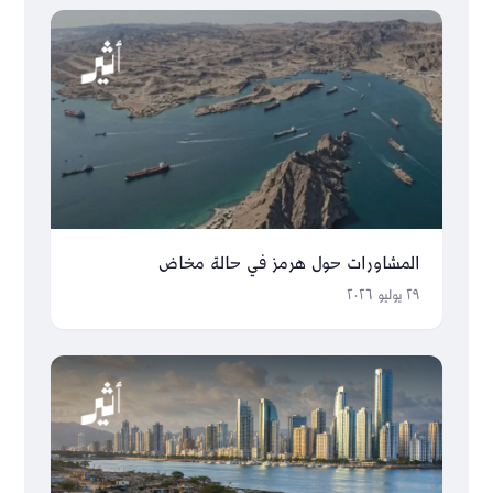
المشاورات حول هرمز في حالة مخاض
٢٩ يوليو ٢٠٢٦