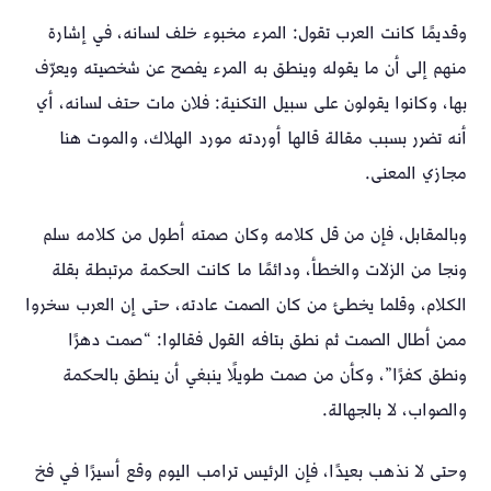
وقديمًا كانت العرب تقول: المرء مخبوء خلف لسانه، في إشارة
منهم إلى أن ما يقوله وينطق به المرء يفصح عن شخصيته ويعرّف
بها، وكانوا يقولون على سبيل التكنية: فلان مات حتف لسانه، أي
أنه تضرر بسبب مقالة قالها أوردته مورد الهلاك، والموت هنا
مجازي المعنى.
وبالمقابل، فإن من قل كلامه وكان صمته أطول من كلامه سلم
ونجا من الزلات والخطأ، ودائمًا ما كانت الحكمة مرتبطة بقلة
الكلام، وقلما يخطئ من كان الصمت عادته، حتى إن العرب سخروا
ممن أطال الصمت ثم نطق بتافه القول فقالوا: “صمت دهرًا
ونطق كفرًا”، وكأن من صمت طويلًا ينبغي أن ينطق بالحكمة
والصواب، لا بالجهالة.
وحتى لا نذهب بعيدًا، فإن الرئيس ترامب اليوم وقع أسيرًا في فخ