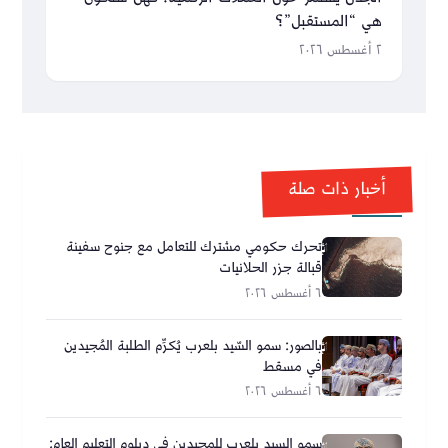
هي “المستقبل”؟
٢ أغسطس ٢٠٢٦
أخبار ذات صلة
تحرك حكومي مشترك للتعامل مع جنوح سفينة
قبالة جزر الحلانيات
٦ أغسطس ٢٠٢٦
بالصور: سمو السّيد بلعرب يُكرِّم الطلبة المُجيدين
في مسقط
٦ أغسطس ٢٠٢٦
سمو السيد بلعرب للمجيدين في دبلوم التعليم العام: