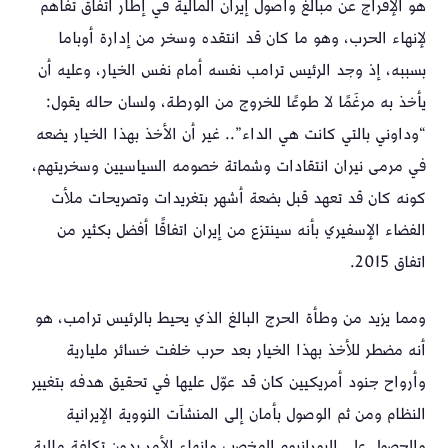
هو الإفراج عن مبالغ وأصول إيران المالية في إطار اتفاق تفاهم
لإنهاء الحرب، وهو ما كان قد انتقده وسخر من إدارة أوباما
بسببه، إذ وجد الرئيس ترامب نفسه أمام نفس الخيار، وعليه أن
يأخذ به مرغَمًا لا طوعًا للخروج من الورطة، ولسان حاله يقول:
“وداوني بالتي كانت هي الداء”.. غير أن الأخذ بهذا الخيار يضعه
في مرمى نيران انتقادات وشماتة خصومه السياسيين وسخريتهم،
كونه كان قد تعهد قبل بضعة أشهر بتغريدات وتصريحات ملأت
الفضاء الإسفيري بأنه سينتزع من إيران اتفاقًا أفضل بكثير من
اتفاق 2015.
ومما يزيد من وطأة الحرج البالغ الذي يحيط بالرئيس ترامب، هو
أنه مضطر للأخذ بهذا الخيار بعد حرب خلفت خسائر مليارية
وأرواح جنود أمريكيين كان قد عوّل عليها في تحقيق هدفه بتغيير
النظام ومن ثم الوصول بأمان إلى المنشآت النووية الإيرانية
والحصول على اليورانيوم المخصب وإنهاء الأمر بدون تكلفة مالية