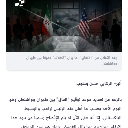
رغم الإعلان عن "الاتفاق"، ما يزال "الخلاف" عميقا بين طهران
وواشنطن
أثير- الركابي حسن يعقوب
بالرغم من تحديد موعد توقيع “اتفاق” بين طهران وواشنطن وهو
اليوم الأحد بحسب ما أعلن عنه الرئيس ترامب والوسيط
الباكستاني، إلا أنه حتى الآن لم يتم الإفصاح رسمياََ عن بنود هذا
الاتفاق وماهيته وما يزال الغموض حوله هو سيد الموقف.