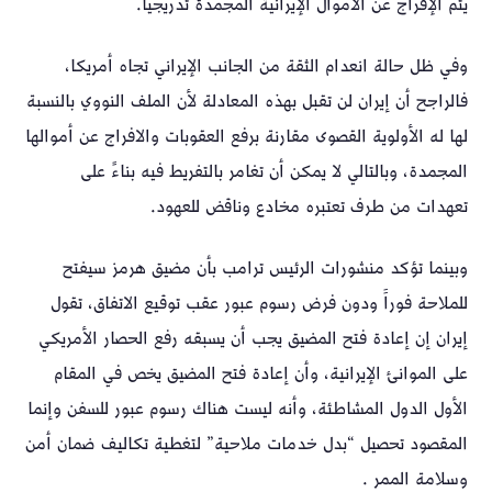
يتم الإفراج عن الأموال الإيرانية المجمدة تدريجياََ.
وفي ظل حالة انعدام الثقة من الجانب الإيراني تجاه أمريكا،
فالراجح أن إيران لن تقبل بهذه المعادلة لأن الملف النووي بالنسبة
لها له الأولوية القصوى مقارنة برفع العقوبات والافراج عن أموالها
المجمدة، وبالتالي لا يمكن أن تغامر بالتفريط فيه بناءً على
تعهدات من طرف تعتبره مخادع وناقض للعهود.
وبينما تؤكد منشورات الرئيس ترامب بأن مضيق هرمز سيفتح
للملاحة فوراََ ودون فرض رسوم عبور عقب توقيع الاتفاق، تقول
إيران إن إعادة فتح المضيق يجب أن يسبقه رفع الحصار الأمريكي
على الموانئ الإيرانية، وأن إعادة فتح المضيق يخص في المقام
الأول الدول المشاطئة، وأنه ليست هناك رسوم عبور للسفن وإنما
المقصود تحصيل “بدل خدمات ملاحية” لتغطية تكاليف ضمان أمن
وسلامة الممر .