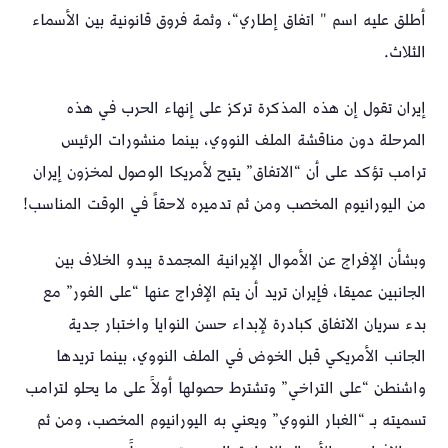
أطلق عليه اسم " اتفاق إطاري“، وثمة فروق قانونية بين الأسماء
الثلاث.
إيران تقول إن هذه المذكرة تركز على إنهاء الحرب في هذه
المرحلة دون مناقشة الملف النووي، بينما منشورات الرئيس
ترامب تؤكد على أن “الاتفاق” يتيح لأمريكا الوصول لمخزون إيران
من اليورانيوم المخصب ومن ثم تدميره لاحقاً في الوقت المناسب!
وبشأن الإفراج عن الأموال الإيرانية المجمدة يبدو الخلاف بين
الجانبين عميقا، فإيران تريد أن يتم الإفراج عنها “على الفور” مع
بدء سريان الاتفاق كبادرة لإبداء حسن النوايا واختبار جدية
الجانب الأمريكي قبل الخوض في الملف النووي، بينما تريدها
واشنطن “على التراخي” وتشترط حصولها أولاََ على ما يحلو لترامب
تسميته بـ “الغبار النووي” ويعني به اليورانيوم المخصب، ومن ثم