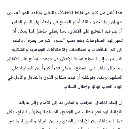
هذا قليل من كثير من نقاط الاختلاف والتباين وتباعد المواقف بين
طهران وواشنطن ماثلة أمام الجميع في رابعة نهار اليوم المقرر
أن يتم فيه التوقيع على الاتفاق، مما يعطي مؤشرًا لما يمكن أن
تصير إليه المفاوضات وهو مصير “عسره أكبر من يسره”، بالنظر
إلى كم التناقضات والمغالطات والاختلافات الجوهرية والشكلية
التي برزت إلى السطح عشية الإعلان عن موعد التوقيع على الاتفاق
وما تزال تطفو على السطح، لتضفي قدراََ كبيراََ من الضبابية على
المشهد برمته، وتوشك أن تبدد مشاعر الفرح والتفاؤل والأمل في
إنهاء الحرب نهائيًا وإحلال السلام.
إن إنفاذ الاتفاق المرتقب والمضي به إلى الأمام وإلى غاياته
النهائية لهو تحدٍ يتطلب من الجميع، الوساطة وطرفي النزاع، وكل
دول المنطقة توفر الإرادة والصدق وحسن النوايا والمرونة والصبر