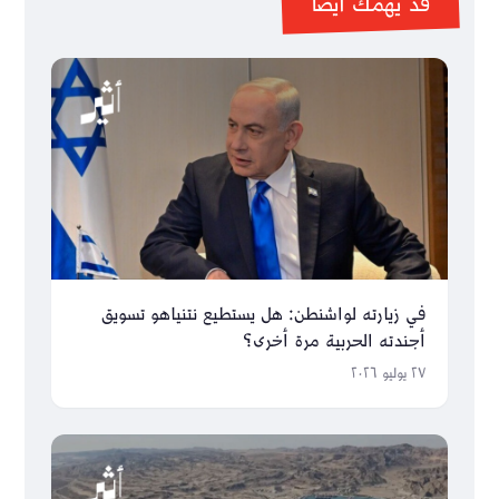
قد يهمك أيضاً
في زيارته لواشنطن: هل يستطيع نتنياهو تسويق
أجندته الحربية مرة أخرى؟
٢٧ يوليو ٢٠٢٦