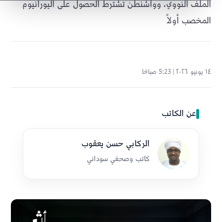
الملف النووي، وواشنطن تشترط الحصول على اليورانيوم
المخصب أولاً
١٤ يونيو ٢٠٢٦ | 5:23 صباحًا
عن الكاتب
الركابي حسن يعقوب
كاتب وصحفي سوداني