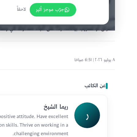
“فالكون”؟
جرّب موجز أثير
لاحقاً
اختراق أو تسريب بيانات، ردًا على أنباء متداولة في وسا
٨ يوليو ٢٠٢٦ | 6:51 صباحًا
عن الكاتب
ريما الشيخ
ر
ositive attitude. Have excellent
n skills. Thrive on working in a
challenging environment.