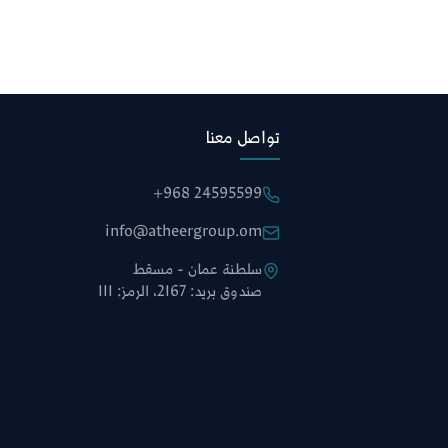
تواصل معنا
+968 24595599
info@atheergroup.om
سلطنة عمان - مسقط
صندوق بريد: 2167، الرمز: 111