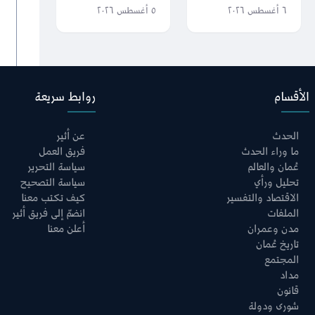
التعليم العام: كونوا
الصيغة النهائية من
٦ أغسطس ٢٠٢٦
٥ أغسطس ٢٠٢٦
مناراتٍ للعلم
التفاهم العُماني
والأخلاق،
الإيراني حول مضيق
وأحلامكم تصنع
هرمز
مستقبل عُمان
الأقسام
روابط سريعة
الحدث
عن أثير
ما وراء الحدث
فريق العمل
عُمان والعالم
سياسة التحرير
تحليل ورأي
سياسة التصحيح
الاقتصاد والتفسير
كيف تكتب معنا
الملفات
انضمّ إلى فريق أثير
مدن وعمران
أعلن معنا
تاريخ عُمان
المجتمع
مداد
قانون
شورى ودولة