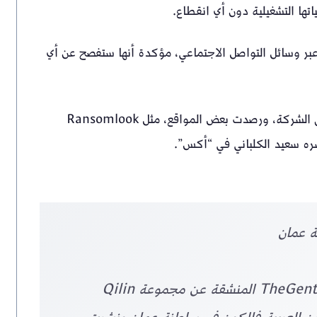
تها التشغيلية دون أي انقطاع.
ه عبر وسائل التواصل الاجتماعي، مؤكدة أنها ستفصح عن أي
يُذكر أن يوم أمس الأول الاثنين، تم تداول أنباء عن اختراق الشركة، ورصدت بعض المواقع، مثل Ransomlook
ة عمان
أعلنت أمس الإثنين ٦ يوليو مجموعة TheGentlemen المنشقة عن مجموعة Qilin