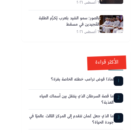
٦ أغسطس ٢٠٢٦
بالصور: سمو السّيد بلعرب يُكرِّم الطلبة
المُجيدين في مسقط
٦ أغسطس ٢٠٢٦
الأكثر قراءة
لماذا قوض ترامب خطته الخاصة بغزة؟
1
ما قصة السرطان الذي ينتقل بين أسماك المياه
2
العذبة؟
ما الذي جعل عُمان تتقدم إلى المركز الثالث عالميًا في
3
جودة الحياة؟