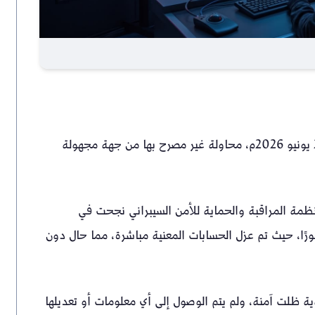
أكّدت شركة التأمين العربية “فالكون” أنها رصدت، في 25 يونيو 2026م، محاولة غير مصرح بها من جهة مجهولة
مة المراقبة والحماية للأمن السيبراني نجحت في
ًا، حيث تم عزل الحسابات المعنية مباشرة، مما حال دون
ية ظلت آمنة، ولم يتم الوصول إلى أي معلومات أو تعديلها