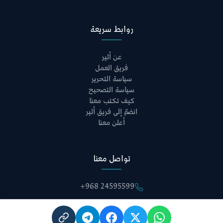
روابط سريعة
عن أثير
فريق العمل
سياسة التحرير
سياسة التصحيح
كيف تكتب معنا
انضمّ إلى فريق أثير
أعلن معنا
تواصل معنا
+968 24595599
info@atheergroup.om