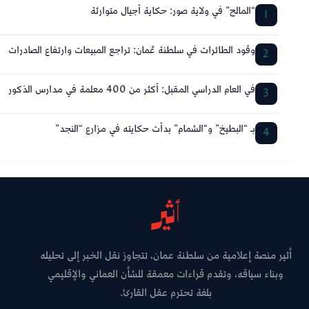
“المالح” في ولاية صور: حكاية أجيال متوارثة
1
وقود الطائرات في سلطنة عُمان: تراجع المبيعات وارتفاع الصادرات
2
في العام الدراسي المقبل: أكثر من 400 معلمة في مدارس الذكور
3
بـ “البطيخ” و“الشمام” بدأت حكايته في مزارع “النجد”
4
أثير منصة إعلامية من سلطنة عمان، تتجاوز نقل الخبر إلى تحليله
وبناء سياقه، وتقدم قراءات معمقة للشأن العماني والإقليمي
بلغة تحترم عقل القارئ.