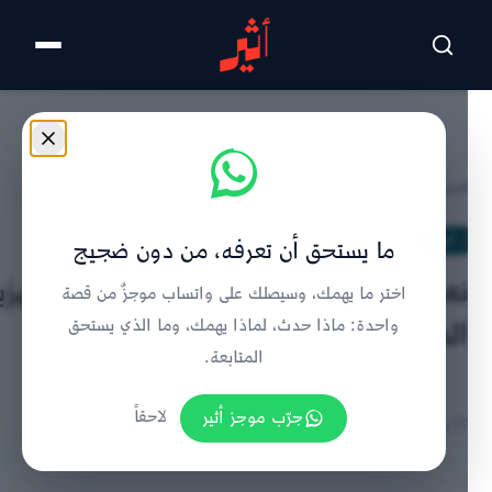
تخطى للمحتوى الرئيسي
الرئيسية
/
أبجد
/
تفاصيل الخبر
أبجد
ما يستحق أن تعرفه، من دون ضجيج
نعمة الكندية تكتب: الأرواح تبعثُها الفيزي
اختر ما يهمك، وسيصلك على واتساب موجزٌ من قصة
الذئب..فيزياء٢” لـ د. بدرية الشحي
واحدة: ماذا حدث، لماذا يهمك، وما الذي يستحق
المتابعة.
جرّب موجز أثير
لاحقاً
٢٢ سبتمبر ٢٠١٩ | 9:10 صباحًا