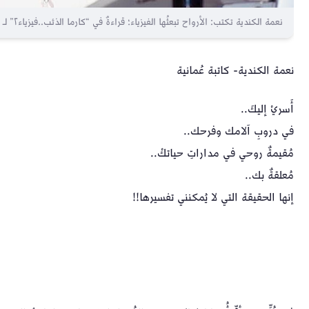
نعمة الكندية تكتب: الأرواح تبعثُها الفيزياء؛ قراءةٌ في “كارما الذئب..فيزياء٢” لـ د. بدرية الشحي
نعمة الكندية- كاتبة عُمانية
أَسريْ إليكَ..
في دروبِ آلامك وفرحك..
مُقيمةٌ روحي في مداراتِ حياتكْ..
مُعلقةٌ بك..
إنها الحقيقة التي لا يُمكنني تفسيرها!!