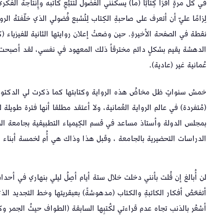
في كُلِّ مرةٍ أقّرَأُ كِتابًا (ما) يسكنني الفُضول لتتبُعِ كاتبه وإِنتاجهُ ا
لِزامًا عليّ أن أتعرف ‏على صاحبةِ الكِتاب لِتُشبع فُضولي الذي خلّفتهُ ا
نقطة ‏في الصفحة الأخيرةِ. ‏حين وضعتْ إعلان روايتها الثانية للفيزياء (
الدهشة يقيم بشكلٍ دائم مخترقاً ذلك المعهود في نفسي، لقد أصبحت
عُمانية غير (عادية).
خمسُ سنواتٍ ظل مخاضُ هذه ‏الرواية وكتابتها كما ذكرت لي الدكتورة
(مُتفردة) في عالم الرواية العُمانية، ‏ولا أعتقد مطلقا أنها فترة طوي
بمجلس الدولة وأستاذ مساعد في قسم الكِيمياء التطبيقية بجامعة ا
الدراسات التحضيرية بالجامعة ، وقبل هذا وذاك هي أُم لخمسة أبناء و
لن أُبالغ إن قُلت بأنني دخلت خلال ستة أيام أصِلُ ليلي بنهاري في أحداث
أتفحّصُ أفكار الكاتبةِ والكتاب (مدهوشةً) بعبقريتها وخط التجديد ال
أشعُر بالذنب تجاه عدم قراءتي لكُتبِها السابقة (الطواف حيثُ الجمر وكتاب 