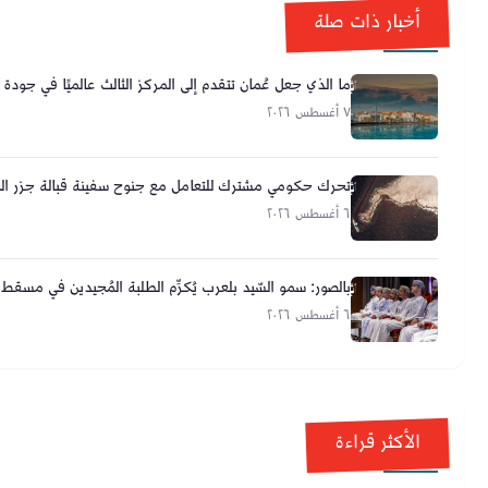
أخبار ذات صلة
ما الذي جعل عُمان تتقدم إلى المركز الثالث عالميًا في جودة 
٧ أغسطس ٢٠٢٦
تحرك حكومي مشترك للتعامل مع جنوح سفينة قبالة جزر الح
٦ أغسطس ٢٠٢٦
بالصور: سمو السّيد بلعرب يُكرِّم الطلبة المُجيدين في مسقط
٦ أغسطس ٢٠٢٦
الأكثر قراءة