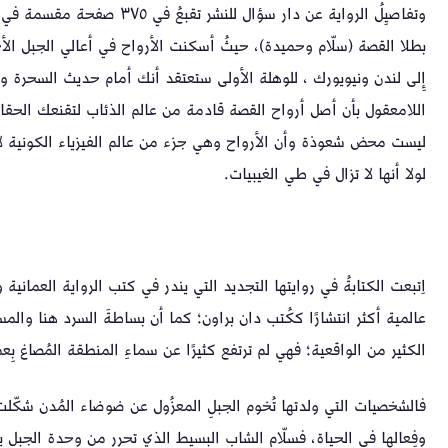
وتفاصيِلُ الرواية عن دار سؤال للنشر
بطلا القصة (سلّام وحميدة)، حيثُ أسكنت الأرواح في أعالي الجبل الأخ
إِلى لندن ونيويورك ، للوهلة الأولى ستعتقد أنك أمام حديث السحرة 
اللامعقول بأن أصل أرواح القصة قادمة من عالم الذئاب لتقنعك الحقائق
ليست محض شعوذة وأن الأرواح وهي جزء من عالم الفيزياء الكونية لا
لولا أنها لا تزال في طي الغيبيات.
اِتبعت ‏الكتابةُ في روايتها التجديد التي يندر ‏في كتب الرواية العمان
عالمية أكثر انتشارًا ككُتب دان براون؛ كما أن ‏بساطةَ السرد هنا والم
الكثير من الواقعية؛ فهي لم ترتفع كثيرًا عن سماءِ المنطقة المُصاغ بِعمل
‏فالشخصيات التي ولدتها تُخوم الجبلِ المعزُول عن ضوضاء المُدن شكّلت 
وفِعالها في الحياة، فسلّام الشاب البسيط الذي تحرر من وحدة الجبل يطو