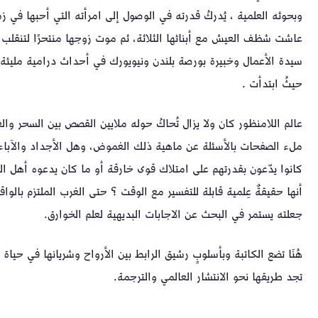
وبحوثه العلمية ، يُدركُ قدرته في الوصول إلى امرأته التي أحبها في زم
عاشت شظف العيش مع أبنائها الثلاثة، ثم موت زوجها منتحرًا لتنقلب 
سيدة الأعمال وخبيرة بورصة بلندن ونيويورك في أحداث درامية مليئة
حيثُ ابتدأت .
عالم اللامنظور كان ولا يزال تُحاكُ حوله ملايين القصص بين السحر وال
ملء الصفحات بالأسئلة عن ماهية ذلك الغموض، وهل الأجداد والآباء
كانوا يدّعون بقدرتهم على امتلاك قوى خارقة أو ما كان يدعوه أهل الد
أنها حقيقةٌ عِلمية قابلة للتفسير مع الوقت ؟ حتى الغرب الملتزم بالواقع
جعلته يستمر في البحث عن الاجابات البديهية لعلم الخوارق.
هُنَا تضع الكاتبة وبأسلوبٍ رشيق الرابط بين الأرواح وشريانها في حياة ال
تجد طريقها نحو الانتشار العالمي والترجمة.