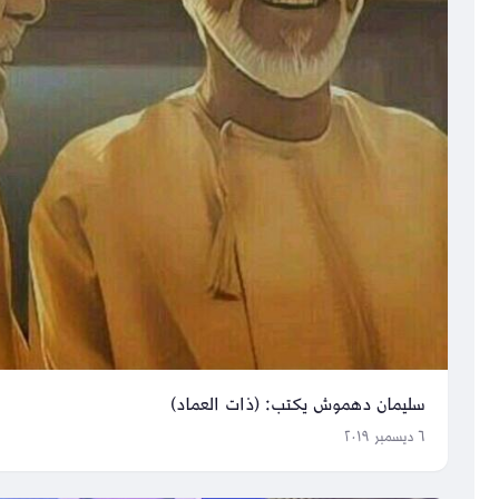
سليمان دهموش يكتب: (ذات العماد)
٦ ديسمبر ٢٠١٩