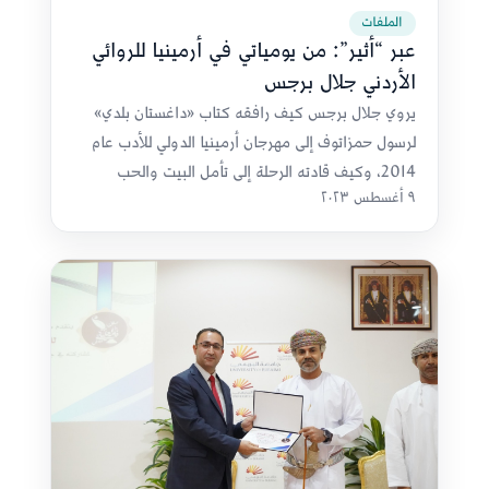
الملفات
عبر “أثير”: من يومياتي في أرمينيا للروائي
الأردني جلال برجس
يروي جلال برجس كيف رافقه كتاب «داغستان بلدي»
لرسول حمزاتوف إلى مهرجان أرمينيا الدولي للأدب عام
2014، وكيف قادته الرحلة إلى تأمل البيت والحب
٩ أغسطس ٢٠٢٣
والذاكرة والثقافة.