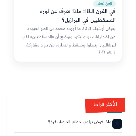
تاريخ عُمان
في القرن الـ18: ماذا تعرف عن ثورة
المسقطيين في البرازيل؟
يعرض أرشيف 2021 ما أورده محمد بن ناصر العبودي
عن اضطرابات برنامبيكو، ويوضح أن «المسقطيين» لقب
لبرتغاليين ارتبطوا بمسقط والتجارة، من دون مشاركة
٤ يناير ٢٠٢١
عمانية أو عربية في الثورة.
الأكثر قراءة
لماذا قوض ترامب خطته الخاصة بغزة؟
1