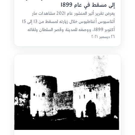
إلى مسقط في عام 1899
يعرض تقرير أثير المنشور عام 2021 مشاهدات مار
أثناسيوس أغناطيوس خلال زيارته لمسقط من 13 إلى 15
أكتوبر 1899، ووصفه للمدينة وقصر السلطان ولقائه
٢٦ ديسمبر ٢٠٢١
بالسلطان فيصل بن تركي.