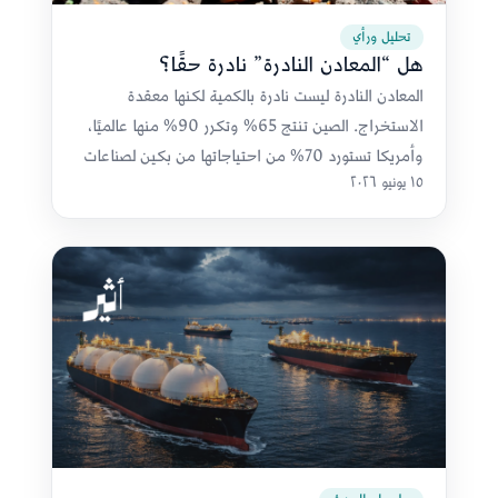
تحليل ورأي
هل “المعادن النادرة” نادرة حقًا؟
المعادن النادرة ليست نادرة بالكمية لكنها معقدة
الاستخراج. الصين تنتج 65% وتكرر 90% منها عالميًا،
وأمريكا تستورد 70% من احتياجاتها من بكين لصناعات
١٥ يونيو ٢٠٢٦
عسكرية حساسة