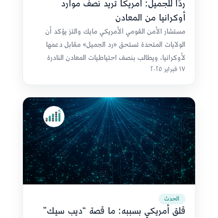
ردًا للجميل: أمريكا تريد نصف موارد
أوكرانيا من المعادن
مستشار الأمن القومي الأمريكي مايك والتز يؤكد أن
الولايات المتحدة تستحق «رد الجميل» مقابل دعمها
لأوكرانيا، ويطالب بنصف احتياطيات المعادن النادرة
١٧ فبراير ٢٠٢٥
المقدرة بـ15 تريليون دولار
الحدث
قلق أمريكي بسببه: ما قصة “ديب سيك”