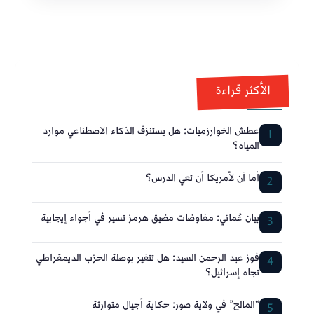
الأكثر قراءة
عطش الخوارزميات: هل يستنزف الذكاء الاصطناعي موارد
1
المياه؟
أما آن لأمريكا أن تعي الدرس؟
2
بيان عُماني: مفاوضات مضيق هرمز تسير في أجواء إيجابية
3
فوز عبد الرحمن السيد: هل تتغير بوصلة الحزب الديمقراطي
4
تجاه إسرائيل؟
“المالح” في ولاية صور: حكاية أجيال متوارثة
5