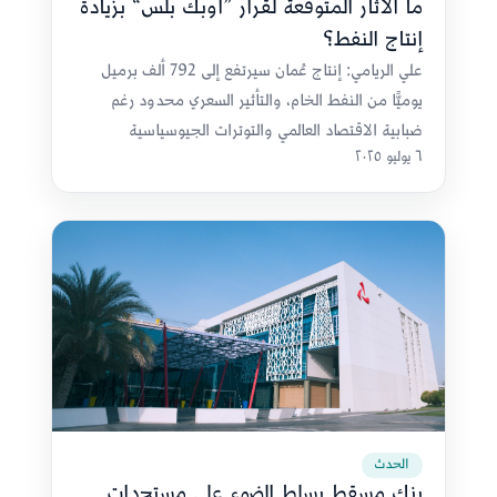
ما الآثار المتوقعة لقرار ”أوبك بلس“ بزيادة
إنتاج النفط؟
علي الريامي: إنتاج عُمان سيرتفع إلى 792 ألف برميل
يوميًّا من النفط الخام، والتأثير السعري محدود رغم
ضبابية الاقتصاد العالمي والتوترات الجيوسياسية
٦ يوليو ٢٠٢٥
الحدث
بنك مسقط يسلط الضوء على مستجدات