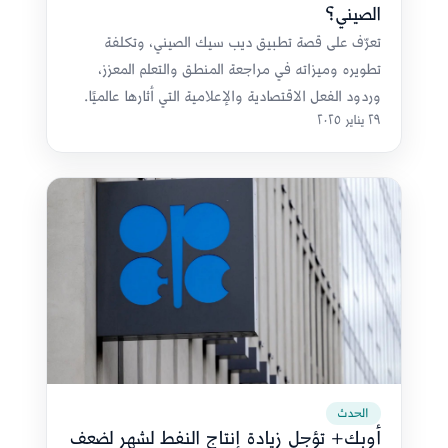
الصيني؟
تعرّف على قصة تطبيق ديب سيك الصيني، وتكلفة
تطويره وميزاته في مراجعة المنطق والتعلم المعزز،
وردود الفعل الاقتصادية والإعلامية التي أثارها عالميًا.
٢٩ يناير ٢٠٢٥
الحدث
أوبك+ تؤجل زيادة إنتاج النفط لشهر لضعف