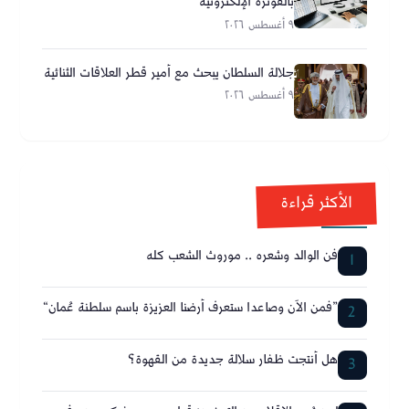
بالفوترة الإلكترونية
٩ أغسطس ٢٠٢٦
جلالة السلطان يبحث مع أمير قطر العلاقات الثنائية
٩ أغسطس ٢٠٢٦
الأكثر قراءة
فن الوالد وشعره .. موروث الشعب كله
1
”فمن الآن وصاعدا ستعرف أرضنا العزيزة باسم سلطنة عُمان“
2
هل أنتجت ظفار سلالة جديدة من القهوة؟
3