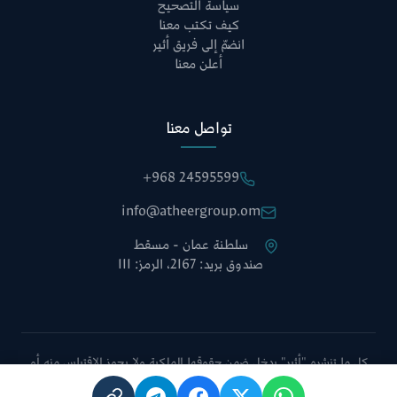
سياسة التصحيح
كيف تكتب معنا
انضمّ إلى فريق أثير
أعلن معنا
تواصل معنا
+968 24595599
info@atheergroup.om
سلطنة عمان - مسقط
صندوق بريد: 2167، الرمز: 111
كل ما تنشره "أثير" يدخل ضمن حقوقها الملكية ولا يجوز الاقتباس منه أو
نقله دون الإشارة إلى الموقع أو أخذ موافقة إدارة التحرير.