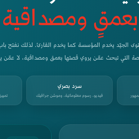
بعمقٍ ومصداقية
توى الجيّد يخدم المؤسسة كما يخدم القارئ. لذلك نفتح با
ة التي تبحث عمّن يروي قصتها بعمق ومصداقية، لا عمّن يعيد
سرد بصري
مهور
فيديو، رسوم معلوماتية، وموشن جرافيك
تمييز