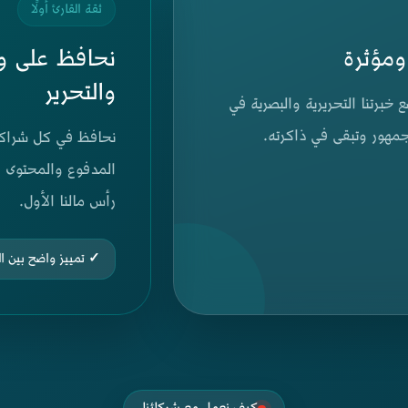
ثقة القارئ أولًا
ومؤثرة
نحافظ على وض
والتحرير
برتنا التحريرية والبصرية في
مهور وتبقى في ذاكرته.
نحافظ في كل شراكة ع
المدفوع والمحتوى ا
رأس مالنا الأول.
✓ تمييز واضح بين ا