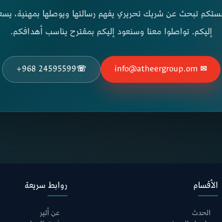
تكم تبحث عن شريك تحريري يفهم رسالتها ويوصلها بمهنية، يسع
إليكم. تواصلوا معنا وسنعود إليكم بمقترح يناسب أهدافكم.
+968 24595599
☏
✉ info@atheergroup.om
الأقسام
روابط سريعة
الحدث
عن أثير