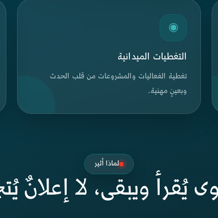
◉
التغطيات الميدانية
تغطية الفعاليات والمشروعات من قلب الحدث
وبعينٍ مهنية.
لماذا أثير
 يُقرأ ويبقى، لا إعلانٌ يُت