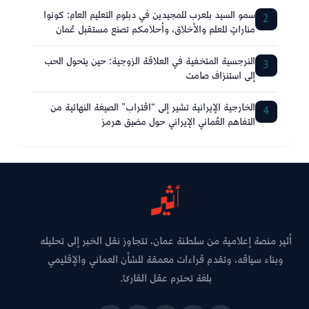
سمو السيد بلعرب للمجيدين في دبلوم التعليم العام: كونوا
2
مناراتٍ للعلم والأخلاق، وأحلامكم تصنع مستقبل عُمان
النرجسية المتخفية في العلاقة الزوجية: حين يتحول الحب
3
إلى استنزاف صامت
الخارجية الإيرانية تشير إلى “اقتراب” الصيغة النهائية من
4
التفاهم العُماني الإيراني حول مضيق هرمز
أثير منصة إعلامية من سلطنة عمان، تتجاوز نقل الخبر إلى تحليله
وبناء سياقه، وتقدم قراءات معمقة للشأن العماني والإقليمي
بلغة تحترم عقل القارئ.