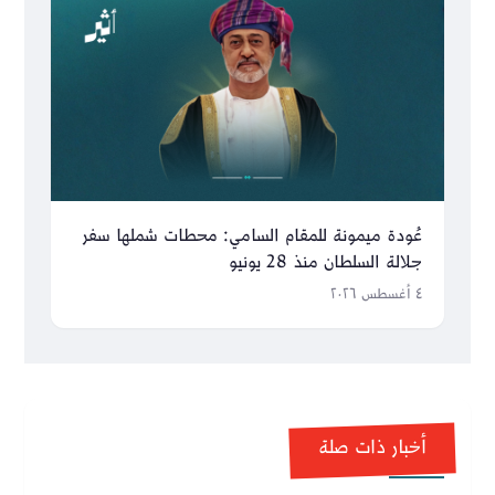
عُودة ميمونة للمقام السامي: محطات شملها سفر
جلالة السلطان منذ 28 يونيو
٤ أغسطس ٢٠٢٦
أخبار ذات صلة