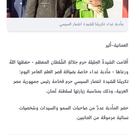
مأدبة غداء تكريمًا للسّيدة انتصار السيسي
العمانية-أثير
أقامت السّيدةُ الجليلة حرم جلالةِ السُّلطان المعظم - حفظهَا اللهُ
ورعاهَا - مأدبة غداء خاصة بضيافة قصر العلم العامر اليوم؛
تكريمًا للسّيدة انتصار السيسي حرم فخامة رئيس جمهورية مصر
العربية، وذلك بمناسبة زيارتها لسلطنة عُمان.
حضر المأدبة عددٌ من صاحبات السمو والسيدات وشخصيات
نسائية مرموقة من الجانبين.