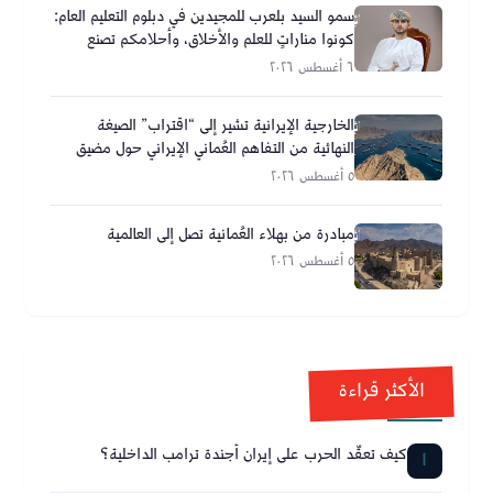
سمو السيد بلعرب للمجيدين في دبلوم التعليم العام:
كونوا مناراتٍ للعلم والأخلاق، وأحلامكم تصنع
مستقبل عُمان
٦ أغسطس ٢٠٢٦
الخارجية الإيرانية تشير إلى “اقتراب” الصيغة
النهائية من التفاهم العُماني الإيراني حول مضيق
هرمز
٥ أغسطس ٢٠٢٦
مبادرة من بهلاء العُمانية تصل إلى العالمية
٥ أغسطس ٢٠٢٦
الأكثر قراءة
كيف تعقّد الحرب على إيران أجندة ترامب الداخلية؟
1