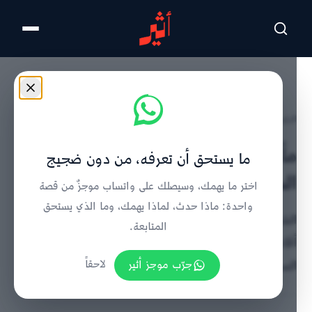
تخطى للمحتوى الرئيسي
الرئيسية
/
تفاصيل الخبر
مأدبة غداء تكريمًا للسّيدة انتصار
ما يستحق أن تعرفه، من دون ضجيج
السيسي
اختر ما يهمك، وسيصلك على واتساب موجزٌ من قصة
واحدة: ماذا حدث، لماذا يهمك، وما الذي يستحق
السّيدة الجليلة حرم جلالة السُّلطان هيثم بن طارق المعظم
المتابعة.
أقامت مأدبة غداء بقصر العلم العامر تكريمًا للسّيدة انتصار
السيسي حرم فخامة رئيس جمهورية مصر العربية
جرّب موجز أثير
لاحقاً