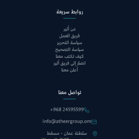
روابط سريعة
عن أثير
فريق العمل
سياسة التحرير
سياسة التصحيح
كيف تكتب معنا
انضمّ إلى فريق أثير
أعلن معنا
تواصل معنا
+968 24595599
info@atheergroup.om
سلطنة عمان - مسقط