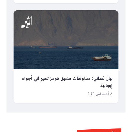
بيان عُماني: مفاوضات مضيق هرمز تسير في أجواء
إيجابية
٨ أغسطس ٢٠٢٦