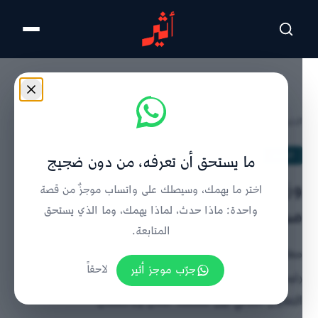
تخطى للمحتوى الرئيسي
الرئيسية
/
الحدث
/
تفاصيل الخبر
الحدث
ما يستحق أن تعرفه، من دون ضجيج
وزير المكتب السُّلطاني يستقبل
اختر ما يهمك، وسيصلك على واتساب موجزٌ من قصة
مسؤولاً باكستانيًا
واحدة: ماذا حدث، لماذا يهمك، وما الذي يستحق
المتابعة.
معالي الفريق أول سلطان بن محمد النعماني يبحث مع
جرّب موجز أثير
لاحقاً
رئيس هيئة أركان القوات الجوية الباكستانية سُبل تعزيز
التعاون الثنائي بين سلطنة عُمان وباكستان