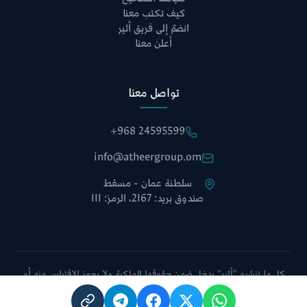
كيف تكتب معنا
انضمّ إلى فريق أثير
أعلن معنا
تواصل معنا
+968 24595599
info@atheergroup.om
سلطنة عمان - مسقط
صندوق بريد: 2167، الرمز: 111
كل ما تنشره "أثير" يدخل ضمن حقوقها الملكية ولا يجوز الاقتباس منه أو
نقله دون الإشارة إلى الموقع أو أخذ موافقة إدارة التحرير.
سياسة الخصوصية
الشروط والأحكام
خريطة الموقع