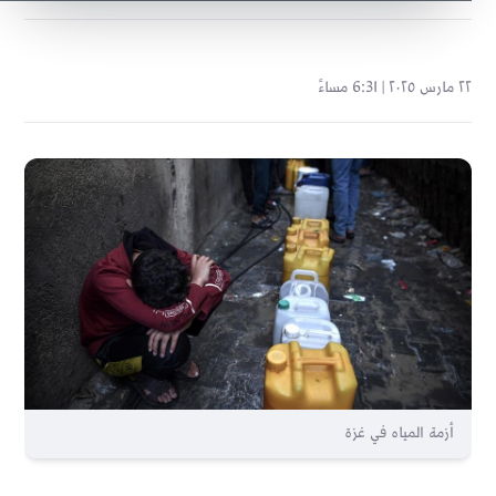
٢٢ مارس ٢٠٢٥ | 6:31 مساءً
أزمة المياه في غزة