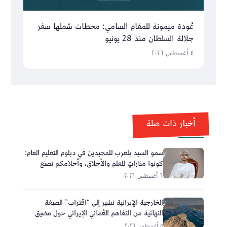
عُودة ميمونة للمقام السامي: محطات شملها سفر
جلالة السلطان منذ 28 يونيو
٤ أغسطس ٢٠٢٦
أخبار ذات صلة
سمو السيد بلعرب للمجيدين في دبلوم التعليم العام:
كونوا مناراتٍ للعلم والأخلاق، وأحلامكم تصنع
مستقبل عُمان
٦ أغسطس ٢٠٢٦
الخارجية الإيرانية تشير إلى “اقتراب” الصيغة
النهائية من التفاهم العُماني الإيراني حول مضيق
هرمز
٥ أغسطس ٢٠٢٦