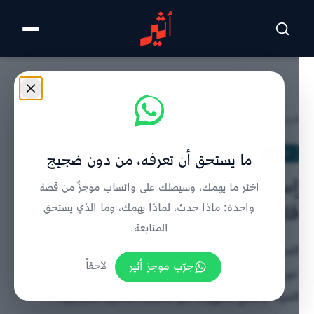
تخطى للمحتوى الرئيسي
الرئيسية
/
الحدث
/
تفاصيل الخبر
الحدث
ما يستحق أن تعرفه، من دون ضجيج
إسرائيل تستخدم سلاحًا لجعل غزة غير
اختر ما يهمك، وسيصلك على واتساب موجزٌ من قصة
قابلة للحياة
واحدة: ماذا حدث، لماذا يهمك، وما الذي يستحق
المتابعة.
المركز الفلسطيني لحقوق الإنسان يحذر من كارثة إنسانية
جرّب موجز أثير
لاحقاً
غير مسبوقة في غزة بعد تدمير إسرائيل 85% من مرافق
المياه وقطع الكهرباء عن محطة التحلية المركزية