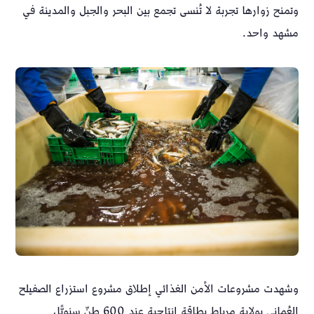
وتمنح زوارها تجربة لا تُنسى تجمع بين البحر والجبل والمدينة في
مشهد واحد.
وشهدت مشروعات الأمن الغذائي إطلاق مشروع استزراع الصفيلح
العُماني بولاية مرباط بطاقة إنتاجية عند 600 طنّ سنويًّا،