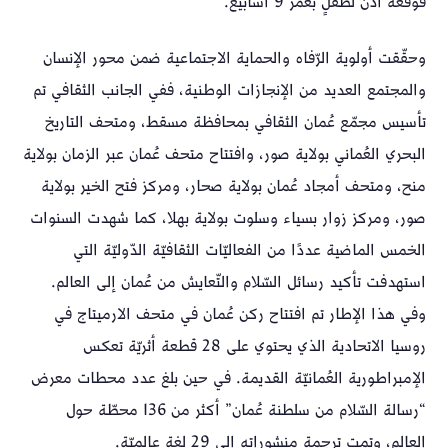
قوقعة أذن لطفلٍ بعمر 9 أسابيع.
وحقّقت أولوية الرّفاه والحماية الاجتماعية ضمن محور الإنسان
والمجتمع العديد من الإنجازات الوطنية، ففي الجانب الثقافي تم
تأسيس مجمّع عُمان الثقافي بمحافظة مسقط، ومتحف التاريخ
البحري العُماني بولاية صور، وافتتاح متحف عُمان عبر الزمان بولاية
منح، ومتحف أمجاد عُمان بولاية صحار، ومركز فتح الخير بولاية
صور، ومركز زوار بسياء وسلوت بولاية بهلا، كما شهدت السنوات
الخمس الماضية عددًا من الفعاليّات الثقافيّة الدّوليّة التي
استهدفت تأكيد رسائل السّلام والتّعايش من عُمان إلى العالم.
وفي هذا الإطار تم افتتاح ركن عُمان في متحف الارميتاج في
روسيا الاتحادية الذي يحتوي على 28 قطعة أثريّة تعكس
الإمبراطورية العُمانيّة القديمة. في حين بلغ عدد محطات معرض
“رسالة السّلام من سلطنة عُمان” أكثر من 136 محطّة حول
العالم، وتمت ترجمة منشوراته إلى 29 لغة عالميّة.