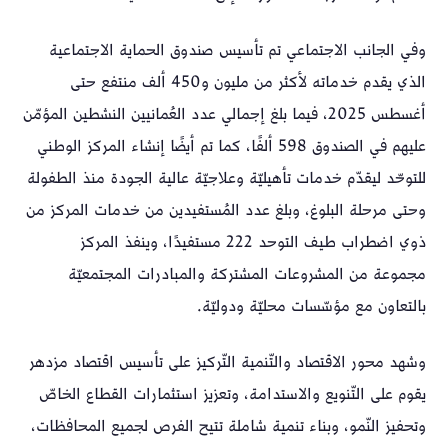
وفي الجانب الاجتماعي تم تأسيس صندوق الحماية الاجتماعية
الذي يقدم خدماته لأكثر من مليون و450 ألف منتفع حتى
أغسطس 2025، فيما بلغ إجمالي عدد العُمانيين النشطين المؤمّن
عليهم في الصندوق 598 ألفًا، كما تم أيضًا إنشاء المركز الوطني
للتوحّد ليقدّم خدمات تأهيليّة وعلاجيّة عالية الجودة منذ الطفولة
وحتى مرحلة البلوغ، وبلغ عدد المُستفيدين من خدمات المركز من
ذوي اضطراب طيف التوحد 222 مستفيدًا، وينفذ المركز
مجموعة من المشروعات المشتركة والمبادرات المجتمعيّة
بالتعاون مع مؤسّسات محليّة ودوليّة.
وشهد محور الاقتصاد والتّنمية التّركيز على تأسيس اقتصاد مزدهر
يقوم على التّنويع والاستدامة، وتعزيز استثمارات القطاع الخاصّ
وتحفيز النّمو، وبناء تنمية شاملة تتيح الفرص لجميع المحافظات،