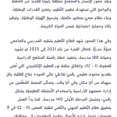
ويعدّ محور الإنسان والمجتمع منطلقًا رئيسًا للعديد من الخطط
والبرامج التي تستهدف تطوير التّعليم، وتعزيز القدرات الوطنيّة،
وبناء نظام صحيّ بمعايير عالميّة، وترسيخ الهُويّة الوطنيّة، وتوفير
رفاه وحماية اجتماعيّة تضمن الحياة الكريمة.
وفي هذا المحور شهد قطاع التّعليم بشقيه المدرسي والجامعي
تحوّلًا جذريًّا، فخلال الفترة من عام 2021 إلى 2025 تم تشييد
وصيانة 188 مدرسة، وتنفيذ خطة رقمنة المناهج الدراسية
للصفوف (1 - 12)، وإطلاق منصّة نور للتعليم الإلكتروني التي تُعنى
بتقديم محتوى تعليمي رقميّ تفاعليّ عالي الجودة متاحٍ للطّلبة بكل
سهولة من أيّ مكان وفي أيّ وقت، وتمكّن المنصة المُعلّمين من
إدارة حصصهم الدّراسية واستخدام الأنشطة التعليميّة بشكل
رقميّ، وتشمل المرحلة الأولى 140 مدرسة. كما بدأ العمل
بتطبيق نظام التّعليم المهني والتّقني لطلبة الصفين (11 - 12) في 9
تخصصات تشمل إدارة الأعمال وتقنية المعلومات في محافظتي