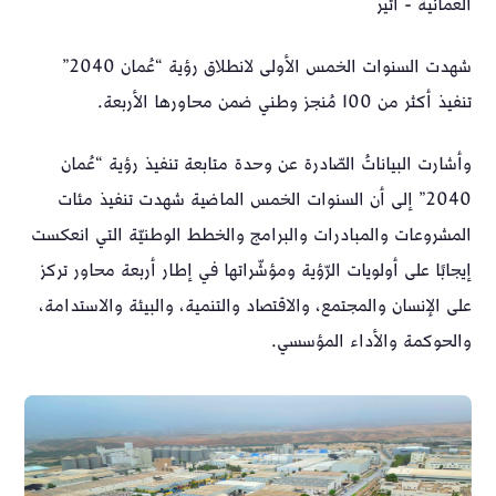
العمانية - أثير
شهدت السنوات الخمس الأولى لانطلاق رؤية “عُمان 2040”
تنفيذ أكثر من 100 مُنجز وطني ضمن محاورها الأربعة.
وأشارت البياناتُ الصّادرة عن وحدة متابعة تنفيذ رؤية “عُمان
2040” إلى أن السنوات الخمس الماضية شهدت تنفيذ مئات
المشروعات والمبادرات والبرامج والخطط الوطنيّة التي انعكست
إيجابًا على أولويات الرّؤية ومؤشّراتها في إطار أربعة محاور تركز
على الإنسان والمجتمع، والاقتصاد والتنمية، والبيئة والاستدامة،
والحوكمة والأداء المؤسسي.