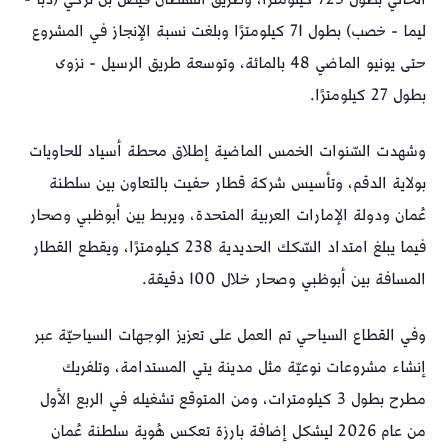
الخالي بطول 725 كيلومترًا، وطريق السُّلطان فيصل بن تركي (دبا -
ليما - خصب) بطول 71 كيلومترًا وبلغت نسبة الإنجاز في المشروع
حتى يونيو الماضي 48 بالمائة، وتوسعة طريق الرسيل - نزوى
بطول 27 كيلومترًا.
وشهدت السّنوات الخمس الماضية إطلاق محطة أسياد للحاويات
بولاية الدقم، وتأسيس شركة قطار حفيت بالتعاون بين سلطنة
عُمان ودولة الإمارات العربية المتحدة، ويربط بين أبوظبي وصحار
فيما يبلغ امتداد السّكك الحديدية 238 كيلومترًا، ويقطع القطار
المسافة بين أبوظبي وصحار خلال 100 دقيقة.
وفي القطاع السياحي تم العمل على تعزيز الوجهات السياحيّة عبر
إنشاء مشروعات نوعيّة مثل مدينة يتي المستدامة، وتلفريك
مطرح بطول 3 كيلومترات، ومن المتوقع تشغيله في الربع الأول
من عام 2026 ليشكل إضافة بارزة تعكس هُوية سلطنة عُمان