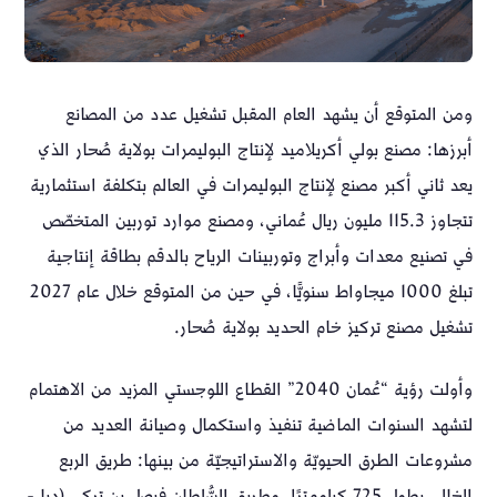
ومن المتوقع أن يشهد العام المقبل تشغيل عدد من المصانع
أبرزها: مصنع بولي أكريلاميد لإنتاج البوليمرات بولاية صُحار الذي
يعد ثاني أكبر مصنع لإنتاج البوليمرات في العالم بتكلفة استثمارية
تتجاوز 115.3 مليون ريال عُماني، ومصنع موارد توربين المتخصّص
في تصنيع معدات وأبراج وتوربينات الرياح بالدقم بطاقة إنتاجية
تبلغ 1000 ميجاواط سنويًّا، في حين من المتوقع خلال عام 2027
تشغيل مصنع تركيز خام الحديد بولاية صُحار.
وأولت رؤية “عُمان 2040” القطاع اللوجستي المزيد من الاهتمام
لتشهد السنوات الماضية تنفيذ واستكمال وصيانة العديد من
مشروعات الطرق الحيويّة والاستراتيجيّة من بينها: طريق الربع