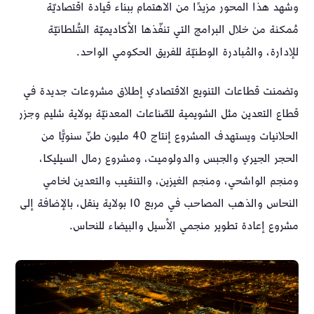
وشهد هذا المحور مزيدًا من الاهتمام ببناء قيادة اقتصاديّة
مُمكنة من خلال البرامج التي تنفّذها الأكاديميّة السُّلطانيّة
للإدارة، والمُبادرة الوطنيّة للفريق الحكومي الواحد.
وتضمنت قطاعات التنويع الاقتصادي إطلاق مشروعات جديدة في
قطاع التعدين مثل الشويمية للصّناعات المعدنيّة بولاية شليم وجزر
الحلانيات ويستهدف المشروع إنتاج 40 مليون طنّ سنويًّا من
الحجر الجيري والجبس والدولوميت، ومشروع رمال السيليكا،
ومنجم الواشحي، ومنجم الغيزين، والتنقيب والتعدين لخامي
النحاس والذهب المصاحب في مربع 10 بولاية ينقل، بالإضافة إلى
مشروع إعادة تطوير منجمي الأسيل والبيضاء للنحاس.