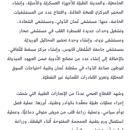
الجامعيّة، والمدينة الطبيّة للأجهزة العسكريّة والأمنيّة، وإنشاء
المختبر المركزي للصحّة العامّة، وافتتاح عدد من المستشفيات
الخاصة، منها: مستشفى عُمان الدّولي، ومستشفى السّعادة،
وتشغيل وحدات جديدة لقسطرة القلب في مستشفى صحار
ومستشفى نزوى، وإنشاء وحدة تحضير المحاليل الوريديّة
بمستشفى جامعة السُّلطان قابوس، وإنشاء مركز مسقط للتّعافي،
بالإضافة إلى إنشاء عدد من مصانع الأدوية ضمن الجهود المبذولة
لتوطين صناعة الدّواء في سلطنة عُمان وتلبية احتياجات السوق
المحليّة وتعزيز الصّادرات العُمانية غير النفطيّة.
وشهد القطاع الصحي عددًا من الإنجازات الطبية التي شملت
إجراء عمليّات طبيّة معقّدة بكوادر وطنية، أبرزها: عملية فصل
توأم سيامي، وعملية زراعة قلب من مريض متوفي دماغيًّا، وعملية
استئصال ورم بتقنية الجمجمة المفتوحة أثناء اليقظة، وزراعة