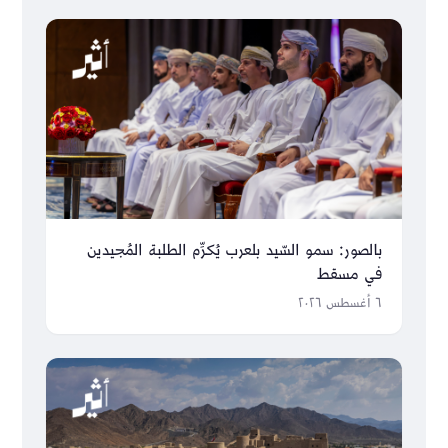
بالصور: سمو السّيد بلعرب يُكرِّم الطلبة المُجيدين
في مسقط
٦ أغسطس ٢٠٢٦