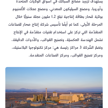
يستهدف تزويد مصانع السبائك في أسواق الولايات المتحدة
وأوروبا، ومصنع السيليكون المعدني، ومصنع عجلات الألمنيوم
بولاية صُحار بطاقة إنتاجية تبلغ 1.2 مليون عجلة سنويًّا خلال
المرحلة الأولى، كما تم أيضًا تأسيس شركة إنتاج صحار للصناعات
المتقدّمة التي تركز على استخدام تقنيات متقدّمة في الإنتاج
تشمل الهندسة العكسيّة، وتصنيع القوالب، والأدوات الدقيقة،
وتضمّ الشّركة 3 مراكز رئيسة هي: مركز تكنولوجيا البلاستيك،
ومركز تصنيع القوالب، ومركز الصناعات المتقدمة.