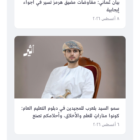
بيان عُماني: مفاوضات مضيق هرمز تسير في أجواء
إيجابية
٨ أغسطس ٢٠٢٦
سمو السيد بلعرب للمجيدين في دبلوم التعليم العام:
كونوا مناراتٍ للعلم والأخلاق، وأحلامكم تصنع
مستقبل عُمان
٦ أغسطس ٢٠٢٦