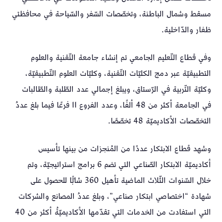
مسقط وشمال الباطنة، وتخصّصات السّفر والسّياحة في محافظتي
ظفار والدّاخلية.
وفي قطاع التّعليم الجامعي تم إنشاء جامعة التّقنية والعلوم
التطبيقيّة عبر دمج الكليّات التّقنية، وكليّات العلوم التّطبيقيّة،
وكليّة التّربية في الرّستاق، ويبلغ إجمالي عدد الطّلبة والطّالبات
في الجامعة أكثر من 48 ألفًا، وعدد الفروع 11 فرعًا فيما بلغ عددُ
التخصّصات الأكاديميّة 48 تخصّصًا.
وشهد قطاع الابتكار عددًا من المُنجزات من بينها تأسيس
أكاديميّة الابتكار الصّناعي التي تضم 6 برامج استراتيجيّة، وتم
خلال السّنوات الثّلاث الماضية تأهيل 360 شابًّا للحصول على
شهادة “اختصاصي ابتكار صناعي”، وبلغ عددُ المصانع والشركات
التي استفادت من الخدمات التي تقدّمها الأكاديميّةُ أكثر من 40