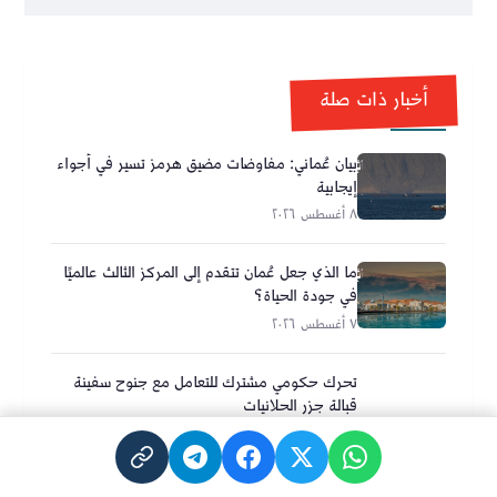
أخبار ذات صلة
بيان عُماني: مفاوضات مضيق هرمز تسير في أجواء
إيجابية
٨ أغسطس ٢٠٢٦
ما الذي جعل عُمان تتقدم إلى المركز الثالث عالميًا
في جودة الحياة؟
٧ أغسطس ٢٠٢٦
تحرك حكومي مشترك للتعامل مع جنوح سفينة
قبالة جزر الحلانيات
٦ أغسطس ٢٠٢٦