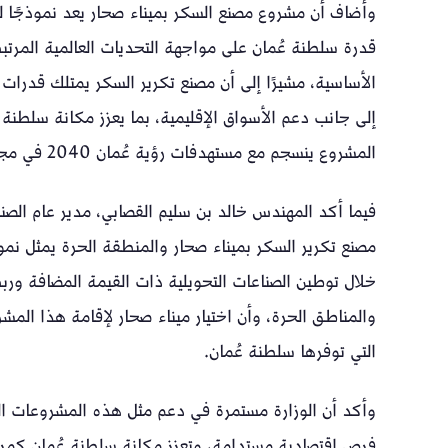
وأضاف أن مشروع مصنع السكر بميناء صحار يعد نموذجًا للش
قدرة سلطنة عُمان على مواجهة التحديات العالمية المرتبطة
الأساسية، مشيرًا إلى أن مصنع تكرير السكر يمتلك قدرات إ
إلى جانب دعم الأسواق الإقليمية، بما يعزز مكانة سلطن
المشروع ينسجم مع مستهدفات رؤية عُمان 2040 في مجال الأمن الغذائي والتنمية الاقتصادية المستدامة.
فيما أكد المهندس خالد بن سليم القصابي، مدير عام الصناعة
مصنع تكرير السكر بميناء صحار والمنطقة الحرة يمثل نموذ
خلال توطين الصناعات التحويلية ذات القيمة المضافة وربطها
والمناطق الحرة، وأن اختيار ميناء صحار لإقامة هذا المشر
التي توفرها سلطنة عُمان.
وأكد أن الوزارة مستمرة في دعم مثل هذه المشروعات الن
فرص اقتصادية مستدامة، وتعزز مكانة سلطنة عُمان كمركز 