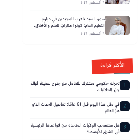
٦ أغسطس ٢٠٢٦
سمو السيد بلعرب للمجيدين في دبلوم
التعليم العام: كونوا مناراتٍ للعلم والأخلاق،
وأحلامكم تصنع مستقبل عُمان
٦ أغسطس ٢٠٢٦
الأكثر قراءة
تحرك حكومي مشترك للتعامل مع جنوح سفينة قبالة
1
جزر الحلانيات
في مثل هذا اليوم قبل 81 عامًا: تفاصيل الحدث الذي
2
هزّ العالم
هل ستنسحب الولايات المتحدة من قواعدها الرئيسية
3
في الشرق الأوسط؟