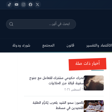
الاقتصاد والتفسير
قانون
المجتمع
شورى ودولة
أخبار ذات صلة
تحرك حكومي مشترك للتعامل مع جنوح
سفينة قبالة جزر الحلانيات
٦ أغسطس ٢٠٢٦
بالصور: سمو السّيد بلعرب يُكرِّم الطلبة
المُجيدين في مسقط