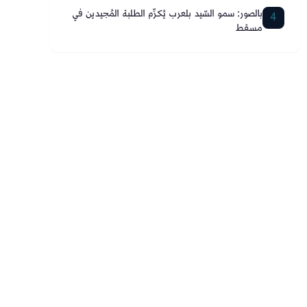
بالصور: سمو السّيد بلعرب يُكرِّم الطلبة المُجيدين في
4
مسقط