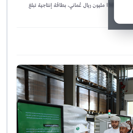
افتُتح مصنع عُمان لتكرير السكر في ميناء صحار باستثمار يتجاوز 150 مليون ريال عُماني، بطاقة إنتاجية تبلغ