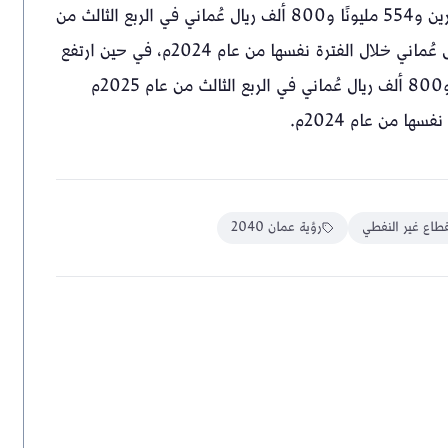
وشهد إنتاج النفط الخام ارتفاعًا بنسبة 2 بالمائة ليبلغ مليارين و554 مليونًا و800 ألف ريال عُماني في الربع الثالث من
عام 2025م مقارنةً بمليارين و505 ملايين و700 ألف ريال عُماني خلال الفترة نفسها من عام 2024م، في حين ارتفع
نشاط الغاز الطبيعي بنسبة 1.6 بالمائة مسجلًا 512 مليونًا و800 ألف ريال عُماني في الربع الثالث من عام 2025م
قطاع غير النفطي
رؤية عمان 2040