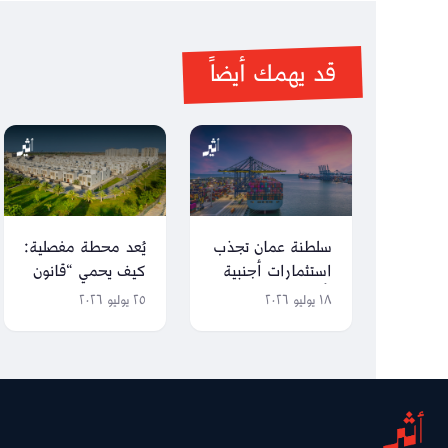
قد يهمك أيضاً
سلطنة عمان تجذب
يُعد محطة مفصلية:
استثمارات أجنبية
كيف يحمي “قانون
بأكثر من 32 مليار
التنظيم العقاري”
١٨ يوليو ٢٠٢٦
٢٥ يوليو ٢٠٢٦
ريال عماني
المستثمرين
والمشترين؟