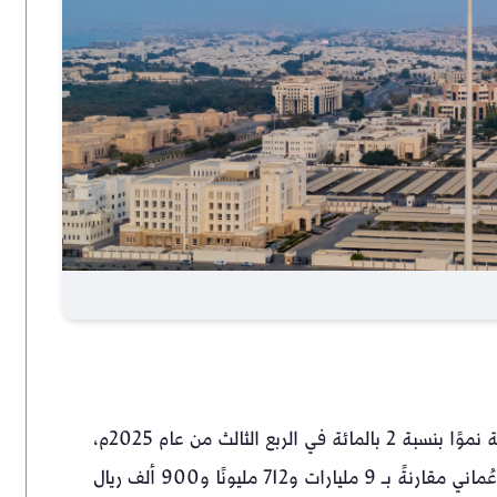
سجّل الناتج المحلي الإجمالي لسلطنة عُمان بالأسعار الثابتة نموًا بنسبة 2 بالمائة في الربع الثالث من عام 2025م،
ليبلغ بسعر السوق 9 مليارات و911 مليونًا و200 ألف ريال عُماني مقارنةً بـ 9 مليارات و712 مليونًا و900 ألف ريال