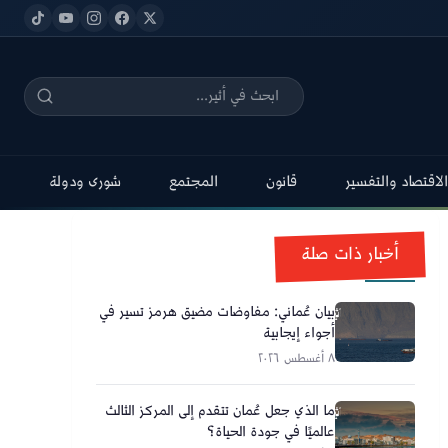
الاقتصاد والتفسير
قانون
المجتمع
شورى ودولة
أخبار ذات صلة
بيان عُماني: مفاوضات مضيق هرمز تسير في
أجواء إيجابية
٨ أغسطس ٢٠٢٦
ما الذي جعل عُمان تتقدم إلى المركز الثالث
عالميًا في جودة الحياة؟