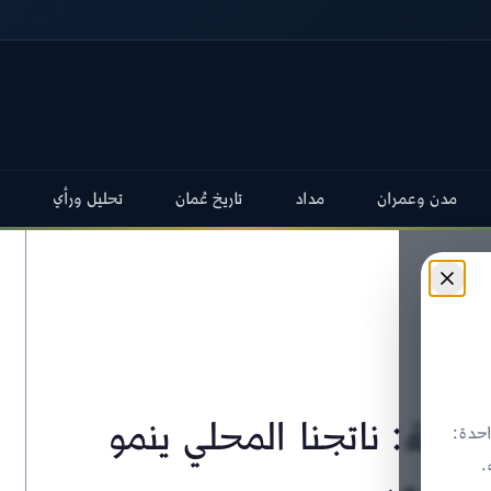
مدن وعمران
مداد
تاريخ عُمان
تحليل ورأي
طية: ناتجنا المحلي ينمو
حدة:
.