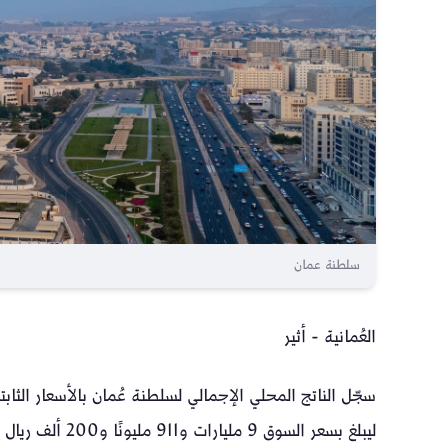
سلطنة عمان
العُمانية - أثير