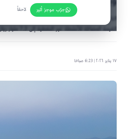
ويقترب من 10 مليارات في 3 أشهر
جرّب موجز أثير
لاحقاً
القيمة المضافة للأنشطة غير النفطية إلى 7.3 مليار ريال
١٧ يناير ٢٠٢٦ | 6:23 صباحًا