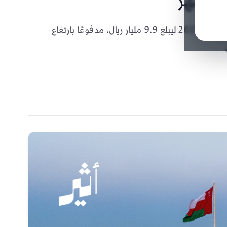
الناتج المحلي الإجمالي لسلطنة عُمان ينمو 2% في الربع الثالث 2025 ليبلغ 9.9 مليار ريال، مدفوعًا بارتفاع