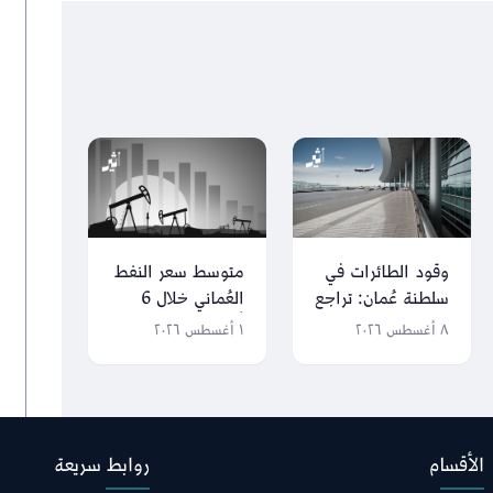
وقود الطائرات في
متوسط سعر النفط
سلطنة عُمان: تراجع
العُماني خلال 6
المبيعات وارتفاع
أشهر يرتفع بنحو 21
٨ أغسطس ٢٠٢٦
١ أغسطس ٢٠٢٦
الصادرات
دولارًا عن سعر
الموازنة
الأقسام
روابط سريعة