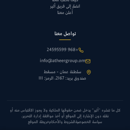
كيف تكتب معنا
انضمّ إلى فريق أثير
أعلن معنا
تواصل معنا
+968 24595599
info@atheergroup.om
سلطنة عمان - مسقط
صندوق بريد: 2167، الرمز: 111
كل ما تنشره "أثير" يدخل ضمن حقوقها الملكية ولا يجوز الاقتباس منه أو
نقله دون الإشارة إلى الموقع أو أخذ موافقة إدارة التحرير.
سياسة الخصوصية
الشروط والأحكام
خريطة الموقع