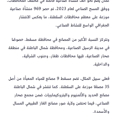
عُمان يضم نحو ألف منشأة صناعية قائمة في مختلف المحافظات،
ووفق المسح الصناعي لعام 2023، تم حصر 969 منشأة صناعية
موزعة على معظم محافظات السلطنة، ما يعكس الانتشار
الجغرافي الواسع للنشاط الصناعي.
وتتركز النسبة الأكبر من المصانع في محافظة مسقط، خصوصًا
في مدينة الرسيل الصناعية، ومحافظة شمال الباطنة في منطقة
صحار الصناعية، تليها محافظات ظفار، وجنوب الشرقية،
والداخلية.
فعلى سبيل المثال، تضم مسقط 9 مصانع للمياه المعبأة من أصل
35 مصنعًا موزعة على السلطنة. كما تنتشر في شمال الباطنة
مصانع الحديد والألمنيوم والبتروكيماويات ضمن مجمع صحار
الصناعي، فيما تحتضن ولاية صور مصانع الغاز الطبيعي المسال
والأسمدة.