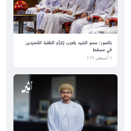
بالصور: سمو السّيد بلعرب يُكرِّم الطلبة المُجيدين
في مسقط
٦ أغسطس ٢٠٢٦