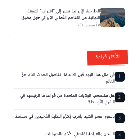
الخارجية الإيرانية تشير إلى “اقتراب” الصيغة
النهائية من التفاهم العُماني الإيراني حول مضيق
هرمز
٥ أغسطس ٢٠٢٦
الأكثر قراءة
في مثل هذا اليوم قبل 81 عامًا: تفاصيل الحدث الذي هزّ
1
العالم
هل ستنسحب الولايات المتحدة من قواعدها الرئيسية في
2
الشرق الأوسط؟
بالصور: سمو السّيد بلعرب يُكرِّم الطلبة المُجيدين في مسقط
3
السجن والغرامة لمُلحقي الأذى بالحيوانات
4