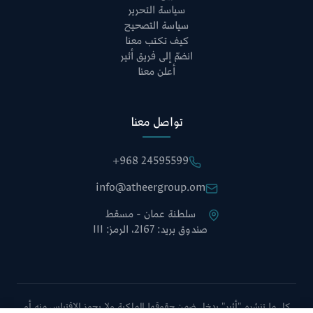
سياسة التحرير
سياسة التصحيح
كيف تكتب معنا
انضمّ إلى فريق أثير
أعلن معنا
تواصل معنا
+968 24595599
info@atheergroup.om
سلطنة عمان - مسقط
صندوق بريد: 2167، الرمز: 111
كل ما تنشره "أثير" يدخل ضمن حقوقها الملكية ولا يجوز الاقتباس منه أو