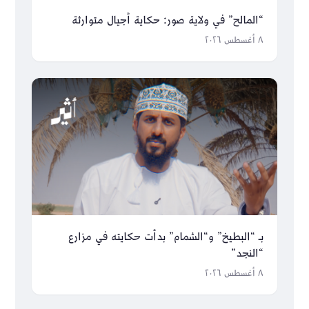
“المالح” في ولاية صور: حكاية أجيال متوارثة
٨ أغسطس ٢٠٢٦
بـ “البطيخ” و“الشمام” بدأت حكايته في مزارع
“النجد”
٨ أغسطس ٢٠٢٦