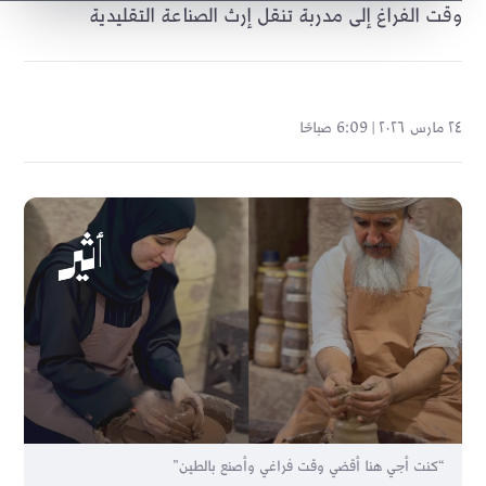
وقت الفراغ إلى مدربة تنقل إرث الصناعة التقليدية
٢٤ مارس ٢٠٢٦ | 6:09 صباحًا
“كنت أجي هنا أقضي وقت فراغي وأصنع بالطين”