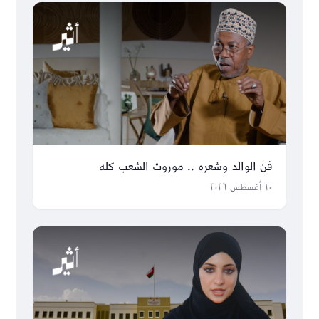
فن الوالد وشعره .. موروث الشعب كله
١٠ أغسطس ٢٠٢٦