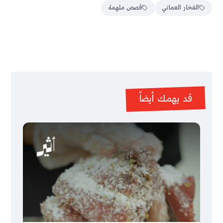
الفخار العماني
قصص ملهمة
قد يهمك أيضاً