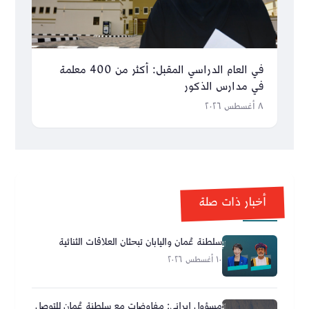
في العام الدراسي المقبل: أكثر من 400 معلمة
في مدارس الذكور
٨ أغسطس ٢٠٢٦
أخبار ذات صلة
سلطنة عُمان واليابان تبحثان العلاقات الثنائية
١٠ أغسطس ٢٠٢٦
مسؤول إيراني: مفاوضات مع سلطنة عُمان للتوصل