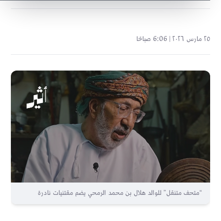
٢٥ مارس ٢٠٢٦ | 6:06 صباحًا
“متحف متنقل” للوالد هلال بن محمد الرمحي يضم مقتنيات نادرة