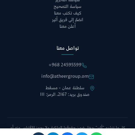
سياسة التحرير
سياسة التصحيح
كيف تكتب معنا
انضمّ إلى فريق أثير
أعلن معنا
تواصل معنا
+968 24595599
info@atheergroup.om
سلطنة عمان - مسقط
صندوق بريد: 2167، الرمز: 111
كل ما تنشره "أثير" يدخل ضمن حقوقها الملكية ولا يجوز الاقتباس منه أو
نقله دون الإشارة إلى الموقع أو أخذ موافقة إدارة التحرير.