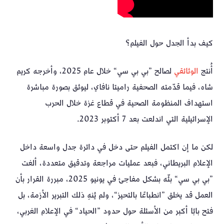
كيف بدأ الجدل حول الفيلم؟
أُنتج
الوثائقي
لصالح ”بي بي سي“ خلال عام 2025، وأخرجه كريم
شاه، فيما قدّمته الصحفية راميتا نافاي، ليوثق بصورة مباشرة
استهداف المنظومة الصحية في قطاع غزة خلال الحرب
الإسرائيلية التي اندلعت بعد 7 أكتوبر 2023.
لكن ما إن اكتمل الفيلم حتى دخل في دائرة جدل واسعة داخل
الإعلام البريطاني، فبعد عمليات مراجعة وتدقيق متعددة، ألغت
”بي بي سي“ بثّه بشكل مفاجئ في يونيو 2025، مبررة القرار بأن
العمل قد يخلق ”انطباعًا بالتحيز“، ولم يُنهِ ذلك التبرير الأزمة، بل
فتح بابًا أكبر من الأسئلة حول حدود ”الحياد“ في الإعلام الغربي،