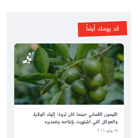
قد يهمك أيضاً
الليمون العُماني حينما كان ثروة: إليك الولاية
والعوائل التي اشتهرت بإنتاجه وتصديره
١٧ يوليو ٢٠٢٦