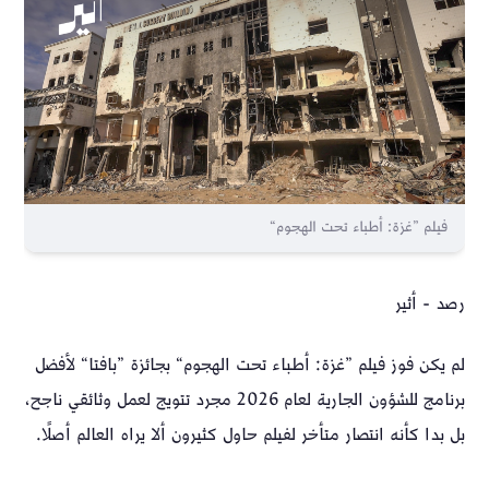
فيلم ”غزة: أطباء تحت الهجوم“
رصد - أثير
لم يكن فوز فيلم ”غزة: أطباء تحت الهجوم“ بجائزة ”بافتا“ لأفضل
برنامج للشؤون الجارية لعام 2026 مجرد تتويج لعمل وثائقي ناجح،
بل بدا كأنه انتصار متأخر لفيلم حاول كثيرون ألا يراه العالم أصلًا.