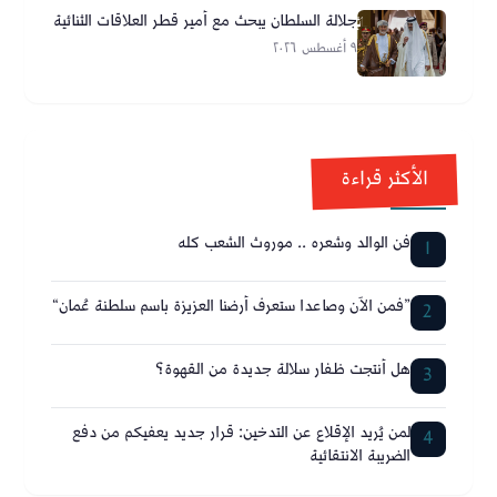
جلالة السلطان يبحث مع أمير قطر العلاقات الثنائية
٩ أغسطس ٢٠٢٦
الأكثر قراءة
فن الوالد وشعره .. موروث الشعب كله
1
”فمن الآن وصاعدا ستعرف أرضنا العزيزة باسم سلطنة عُمان“
2
هل أنتجت ظفار سلالة جديدة من القهوة؟
3
لمن يُريد الإقلاع عن التدخين: قرار جديد يعفيكم من دفع
4
الضريبة الانتقائية