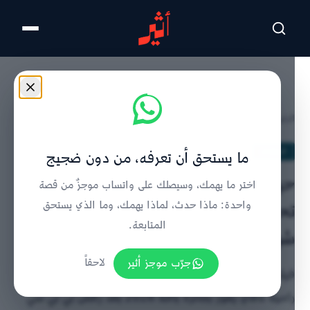
تخطى للمحتوى الرئيسي
الرئيسية
/
الملفات
/
تفاصيل الخبر
الملفات
ما يستحق أن تعرفه، من دون ضجيج
حين انتصر الفيلم بعد منعه: كيف
اختر ما يهمك، وسيصلك على واتساب موجزٌ من قصة
تحوّل ”غزة: أطباء تحت الهجوم“ إلى
واحدة: ماذا حدث، لماذا يهمك، وما الذي يستحق
المتابعة.
شهادة تُحرج الإعلام الغربي؟
جرّب موجز أثير
لاحقاً
فيلم غزة: أطباء تحت الهجوم للمخرج كريم شاه والصحفية
راميتا نافاي يفوز بجائزة بافتا 2026 بعد رفض بي بي سي