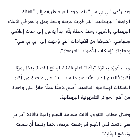
بعد رفض ”بي بي سي“ بثّه، وجد الفيلم طريقه إلى ”القناة
الرابعة“ البريطانية، التي قررت عرضه وسط جدل واسع في الإعلام
البريطاني والغربي، ومنذ لحظة بثّه، بدأ يتحول إلى حدث إعلامي
وسياسي، خصوصًا مع الاتهامات التي وُجهت إلى ”بي بي سي“
بمحاولة ”إسكات الأصوات المزعجة“.
وجاء فوزه بجائزة ”بافتا“ لعام 2026 ليمنح القضية بعدًا رمزيًا
أكبر؛ فالفيلم الذي اعتُبر غير مناسب للبث على واحدة من أكبر
الشبكات الإعلامية العالمية، أصبح لاحقًا عملًا حائزًا على واحدة
من أهم الجوائز التلفزيونية البريطانية.
وخلال خطاب التتويج، قالت مقدمة الفيلم راميتا نافاي: ”بي بي
سي دفعت ثمن الفيلم ثم رفضت عرضه، لكننا رفضنا أن نصمت
ونخضع للرقابة“.