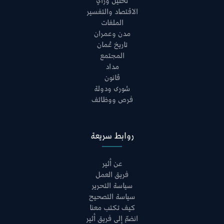
تحليل ورأي
الاقتصاد والتفسير
الملفات
مدن وعمران
تاريخ عُمان
المجتمع
مداد
قانون
شورى ودولة
فرص ووظائف
روابط سريعة
عن أثير
فريق العمل
سياسة التحرير
سياسة التصحيح
كيف تكتب معنا
انضمّ إلى فريق أثير