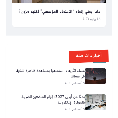
ماذا يعني إلغاء “الاعتماد المؤسسي” لكلية مزون؟
٢٨ يوليو ٢٠٢٦
أخبار ذات صلة
مساء الأربعاء: استمتعوا بمشاهدة ظاهرة فلكية
في سمائنا
٩ أغسطس ٢٠٢٦
بدءًا من أبريل 2027: إلزام الخاضعين للضريبة
بالفوترة الإلكترونية
٩ أغسطس ٢٠٢٦