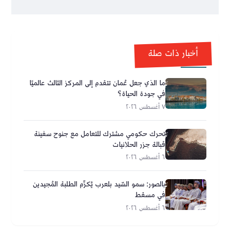
أخبار ذات صلة
ما الذي جعل عُمان تتقدم إلى المركز الثالث عالميًا
في جودة الحياة؟
٧ أغسطس ٢٠٢٦
تحرك حكومي مشترك للتعامل مع جنوح سفينة
قبالة جزر الحلانيات
٦ أغسطس ٢٠٢٦
بالصور: سمو السّيد بلعرب يُكرِّم الطلبة المُجيدين
في مسقط
٦ أغسطس ٢٠٢٦