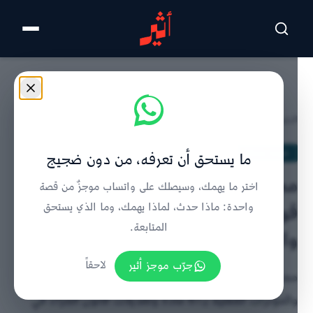
تخطى للمحتوى الرئيسي
الرئيسية
/
شورى ودولة
/
تفاصيل الخبر
شورى ودولة
ما يستحق أن تعرفه، من دون ضجيج
مجلس عُمان يحسم 5 مشروعات
اختر ما يهمك، وسيصلك على واتساب موجزٌ من قصة
قوانين من بينها “مكافحة المخدرات”
واحدة: ماذا حدث، لماذا يهمك، وما الذي يستحق
المتابعة.
والجزاء"
جرّب موجز أثير
لاحقاً
مجلس عُمان يُجيز مشروع قانون مكافحة المخدرات
والمؤثرات العقلية بـ67 مادة وتعديلات قانون الجزاء في