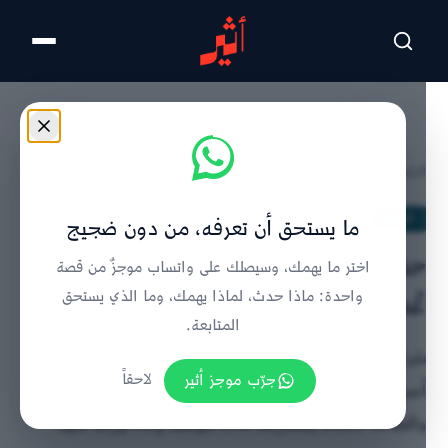
تخطى للمحتوى الرئيسي
الرئيسية
/
الحدث
/
تفاصيل الخبر
الحدث
ما يستحق أن تعرفه، من دون ضجيج
حضور فني ومعرفي لشركة تنمية نفط
اختر ما يهمك، وسيصلك على واتساب موجزٌ من قصة
عُمان في أسبوع عمان للاستدامة
واحدة: ماذا حدث، لماذا يهمك، وما الذي يستحق
المتابعة.
شركة تنمية نفط عُمان تستضيف النسخة الموحدة من
جرّب موجز أثير
لاحقاً
أسبوع عُمان للاستدامة ومعرض ومؤتمر عُمان للبترول
والطاقة 2026 بمشاركة 350 موظفًا و50 ورقة فنية