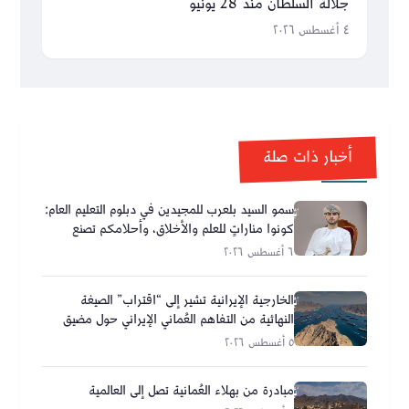
جلالة السلطان منذ 28 يونيو
٤ أغسطس ٢٠٢٦
أخبار ذات صلة
سمو السيد بلعرب للمجيدين في دبلوم التعليم العام:
كونوا مناراتٍ للعلم والأخلاق، وأحلامكم تصنع
مستقبل عُمان
٦ أغسطس ٢٠٢٦
الخارجية الإيرانية تشير إلى “اقتراب” الصيغة
النهائية من التفاهم العُماني الإيراني حول مضيق
هرمز
٥ أغسطس ٢٠٢٦
مبادرة من بهلاء العُمانية تصل إلى العالمية