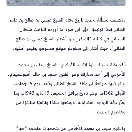
وتكتسب مسألة تحديد تاريخ وفاة الشيخ عيسى بن صالح بن عامر
الطائي بُعدًا توثيقيًا أدقّ، في ضوء ما أورده الباحث سلطان
الشيباني في كتابه “المتفرق من أشعار الشيخ عيسى بن صالح
الطائي”، حيث أشار إلى معلومةٍ مهمّةٍ مدعومةٍ بوثيقةٍ أصلية.
فقد تضمّنت تلك الوثيقة رسالةً كتبها الشيخ سيف بن محمد
الأخزمي إلى أحد معارفه وهو الشيخ حمود بن خالد أمبوسعيدي،
يذكر فيها صراحةً أن وفاة الشيخ الطائي وقعت يوم 15 جمادى
الأولى 1362هـ، وهو تاريخٌ يوافق الخميس 19 مايو 1943م، بما
يعزّز دقة الرواية المتداولة، ويمنحها سندًا وثائقيًا مباشرًا من
معاصري الحدث.
والشيخ سيف بن محمد الأخزمي من شخصيات منطقة “صيا”