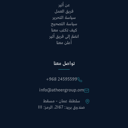
عن أثير
فريق العمل
سياسة التحرير
سياسة التصحيح
كيف تكتب معنا
انضمّ إلى فريق أثير
أعلن معنا
تواصل معنا
+968 24595599
info@atheergroup.om
سلطنة عمان - مسقط
صندوق بريد: 2167، الرمز: 111