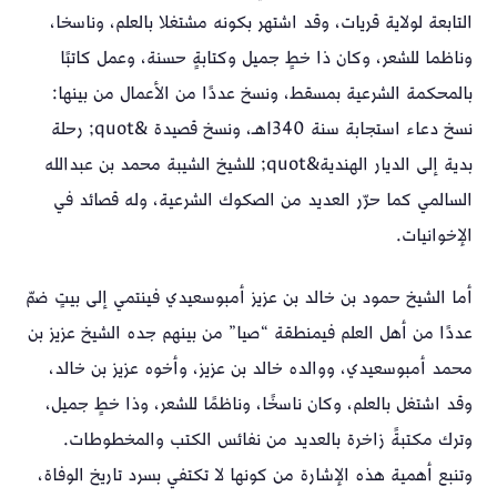
التابعة لولاية قريات، وقد اشتهر بكونه مشتغلا بالعلم، وناسخا،
وناظما للشعر، وكان ذا خطٍ جميل وكتابةٍ حسنة، وعمل كاتبًا
بالمحكمة الشرعية بمسقط، ونسخ عددًا من الأعمال من بينها:
نسخ دعاء استجابة سنة 1340هـ، ونسخ قصيدة &quot; رحلة
بدية إلى الديار الهندية&quot; للشيخ الشيبة محمد بن عبدالله
السالمي كما حرّر العديد من الصكوك الشرعية، وله قصائد في
الإخوانيات.
أما الشيخ حمود بن خالد بن عزيز أمبوسعيدي فينتمي إلى بيتٍ ضمّ
عددًا من أهل العلم فيمنطقة “صيا” من بينهم جده الشيخ عزيز بن
محمد أمبوسعيدي، ووالده خالد بن عزيز، وأخوه عزيز بن خالد،
وقد اشتغل بالعلم، وكان ناسخًا، وناظمًا للشعر، وذا خطٍ جميل،
وترك مكتبةً زاخرة بالعديد من نفائس الكتب والمخطوطات.
وتنبع أهمية هذه الإشارة من كونها لا تكتفي بسرد تاريخ الوفاة،