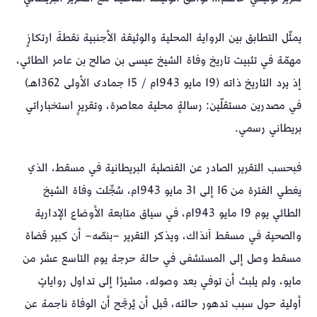
يمثّل التطابق بين الرواية المحلية والوثيقة الأجنبية نقطةَ ارتكازٍ
مهمّة في تثبيت تاريخ وفاة الشيخ عيسى بن صالح بن عامر الطائي،
إذ يرد التاريخ ذاته (19 مايو 1943م / 15 جمادى الأولى 1362هـ)
في مصدرين مستقلّين: رسالةٍ محلية معاصرة، وتقريرٍ استخباراتي
بريطاني رسمي.
فبحسب التقرير الصادر عن القنصلية البريطانية في مسقط، الذي
يغطي الفترة من 16 إلى 31 مايو 1943م، سُجِّلت وفاة الشيخ
الطائي يوم 19 مايو 1943م، في سياق متابعة الأوضاع الإدارية
والصحية في مسقط آنذاك، ويذكر التقرير –بنصّه– أن كبير قضاة
مسقط وصل إلى المستشفى في حالة حرجة يوم التاسع عشر من
مايو، ولم يلبث أن توفي بعد وصوله، مشيرًا إلى تداول رواياتٍ
أولية حول سبب تدهور حالته، قبل أن يُرجَّح أن الوفاة ناجمة عن