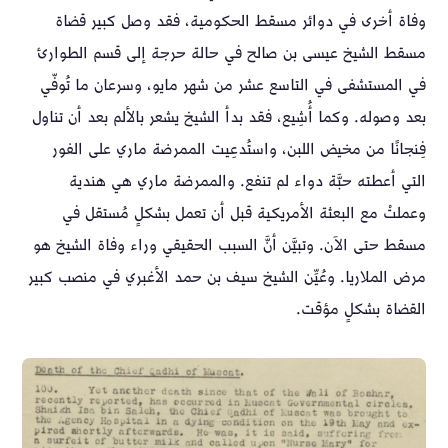
وفاة أخرى في دوائر مسقط الحكومية، فقد وصل كبير قضاة
مسقط الشيخ عيسى بن صالح في حالة حرجة إلى قسم الطوارئ
في المستشفى في التاسع عشر من شهر مايو، وسرعان ما تُوفّي
بعد وصوله.
وكما أُشِيع، فقد بدأ الشيخ يشعر بالألم بعد أن تناول
فِنجانًا من مخيض اللبن، واستُدعِيت الممرضة ماري على الفور
التي أعطته حبَّة دواء لم تنفع. والممرضة ماري هي هندية
وعملتْ مع البعثة الأمريكية قبل أن تعمل بشكلٍ مُستقل في
مسقط حتى الآن. وتبيَّن أنَّ السبب الحقيقي وراء وفاة الشيخ هو
مرض الملاريا. وعُيِّن الشيخ سيف بن حمد الأغبري في منصب كبير
القضاة بشكلٍ مؤقت.