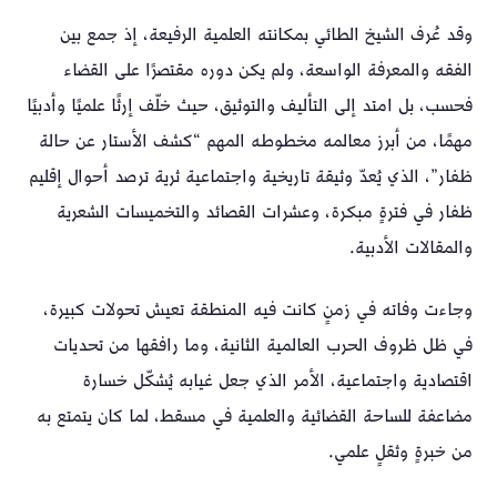
وقد عُرف الشيخ الطائي بمكانته العلمية الرفيعة، إذ جمع بين
الفقه والمعرفة الواسعة، ولم يكن دوره مقتصرًا على القضاء
فحسب، بل امتد إلى التأليف والتوثيق، حيث خلّف إرثًا علميًا وأدبيًا
مهمًا، من أبرز معالمه مخطوطه المهم “كشف الأستار عن حالة
ظفار”، الذي يُعدّ وثيقة تاريخية واجتماعية ثرية ترصد أحوال إقليم
ظفار في فترةٍ مبكرة، وعشرات القصائد والتخميسات الشعرية
والمقالات الأدبية.
وجاءت وفاته في زمنٍ كانت فيه المنطقة تعيش تحولات كبيرة،
في ظل ظروف الحرب العالمية الثانية، وما رافقها من تحديات
اقتصادية واجتماعية، الأمر الذي جعل غيابه يُشكّل خسارة
مضاعفة للساحة القضائية والعلمية في مسقط، لما كان يتمتع به
من خبرةٍ وثقلٍ علمي.