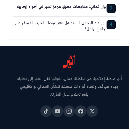
بيان عُماني: مفاوضات مضيق هرمز تسير في أجواء إيجابية
3
فوز عبد الرحمن السيد: هل تتغير بوصلة الحزب الديمقراطي
4
تجاه إسرائيل؟
أثير منصة إعلامية من سلطنة عمان، تتجاوز نقل الخبر إلى تحليله
وبناء سياقه، وتقدم قراءات معمقة للشأن العماني والإقليمي
بلغة تحترم عقل القارئ.