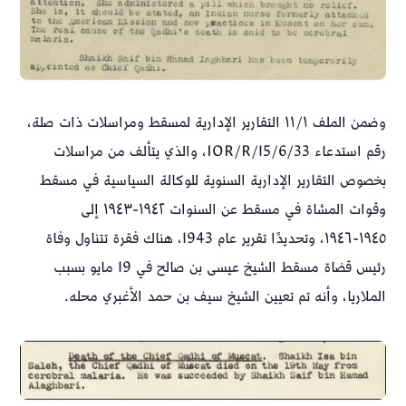
وضمن الملف ١١/١ التقارير الإدارية لمسقط ومراسلات ذات صلة،
رقم استدعاء IOR/R/15/6/33، والذي يتألف من مراسلات
بخصوص التقارير الإدارية السنوية للوكالة السياسية في مسقط
وقوات المشاة في مسقط عن السنوات ١٩٤٢-١٩٤٣ إلى
١٩٤٥-١٩٤٦، وتحديدًا تقرير عام 1943، هناك فقرة تتناول وفاة
رئيس قضاة مسقط الشيخ عيسى بن صالح في 19 مايو بسبب
الملاريا، وأنه تم تعيين الشيخ سيف بن حمد الأغبري محله.