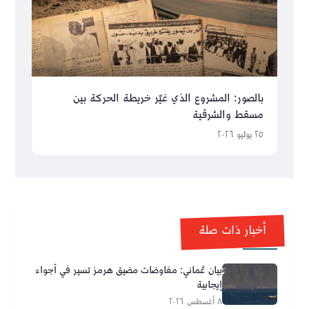
بالصور: المشروع الذي غيّر خريطة الحركة بين
مسقط والشرقية
٢٥ يوليو ٢٠٢٦
أخبار ذات صلة
بيان عُماني: مفاوضات مضيق هرمز تسير في أجواء
إيجابية
٨ أغسطس ٢٠٢٦