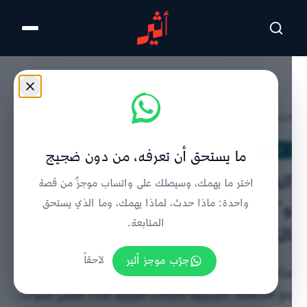
تخطى للمحتوى الرئيسي
الرئيسية
/
الحدث
/
تفاصيل الخبر
الحدث
ما يستحق أن تعرفه، من دون ضجيج
اتفاقية تعاون بين سلطنة عُمان
اختر ما يهمك، وسيصلك على واتساب موجزٌ من قصة
و“الأوروبية للأبحاث النووية" لتبادل
واحدة: ماذا حدث، لماذا يهمك، وما الذي يستحق
المتابعة.
الكوادر العلمية والمعرفة
جرّب موجز أثير
لاحقاً
وزارة التعليم العُمانية توقع في جنيف اتفاقية تعاون علمي
مع المنظمة الأوروبية للأبحاث النووية لمدة خمس سنوات،