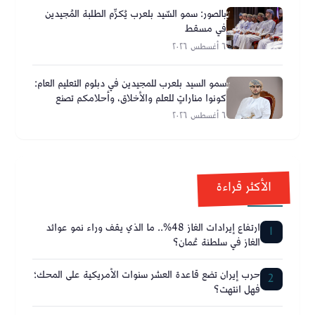
بالصور: سمو السّيد بلعرب يُكرِّم الطلبة المُجيدين
في مسقط
٦ أغسطس ٢٠٢٦
سمو السيد بلعرب للمجيدين في دبلوم التعليم العام:
كونوا مناراتٍ للعلم والأخلاق، وأحلامكم تصنع
مستقبل عُمان
٦ أغسطس ٢٠٢٦
الأكثر قراءة
ارتفاع إيرادات الغاز 48%.. ما الذي يقف وراء نمو عوائد
1
الغاز في سلطنة عُمان؟
حرب إيران تضع قاعدة العشر سنوات الأمريكية على المحك؛
2
فهل انتهت؟