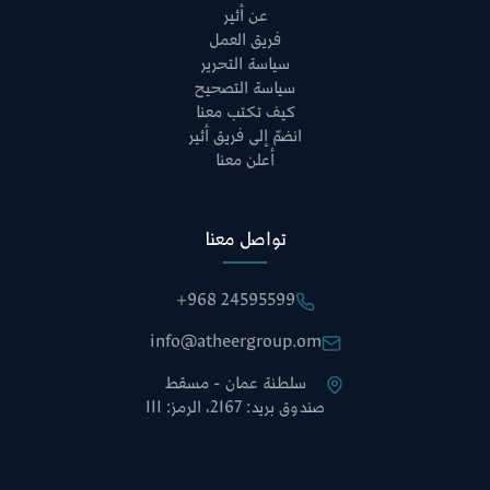
عن أثير
فريق العمل
سياسة التحرير
سياسة التصحيح
كيف تكتب معنا
انضمّ إلى فريق أثير
أعلن معنا
تواصل معنا
+968 24595599
info@atheergroup.om
سلطنة عمان - مسقط
صندوق بريد: 2167، الرمز: 111