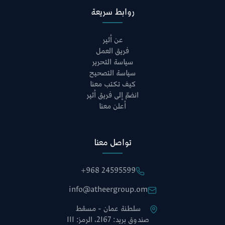
روابط سريعة
عن أثير
فريق العمل
سياسة التحرير
سياسة التصحيح
كيف تكتب معنا
انضمّ إلى فريق أثير
أعلن معنا
تواصل معنا
+968 24595599
info@atheergroup.om
سلطنة عمان - مسقط
صندوق بريد: 2167، الرمز: 111