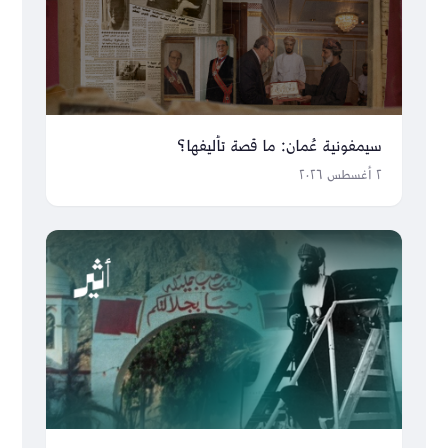
سيمفونية عُمان: ما قصة تأليفها؟
٢ أغسطس ٢٠٢٦