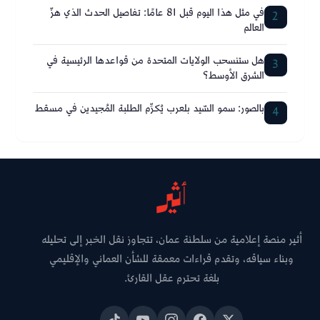
في مثل هذا اليوم قبل 81 عامًا: تفاصيل الحدث الذي هزّ
2
العالم
هل ستنسحب الولايات المتحدة من قواعدها الرئيسية في
3
الشرق الأوسط؟
بالصور: سمو السّيد بلعرب يُكرِّم الطلبة المُجيدين في مسقط
4
أثير منصة إعلامية من سلطنة عمان، تتجاوز نقل الخبر إلى تحليله
وبناء سياقه، وتقدم قراءات معمقة للشأن العماني والإقليمي
بلغة تحترم عقل القارئ.