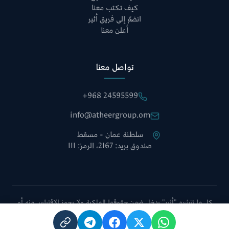
كيف تكتب معنا
انضمّ إلى فريق أثير
أعلن معنا
تواصل معنا
+968 24595599
info@atheergroup.om
سلطنة عمان - مسقط
صندوق بريد: 2167، الرمز: 111
كل ما تنشره "أثير" يدخل ضمن حقوقها الملكية ولا يجوز الاقتباس منه أو
نقله دون الإشارة إلى الموقع أو أخذ موافقة إدارة التحرير.
سياسة الخصوصية
الشروط والأحكام
خريطة الموقع