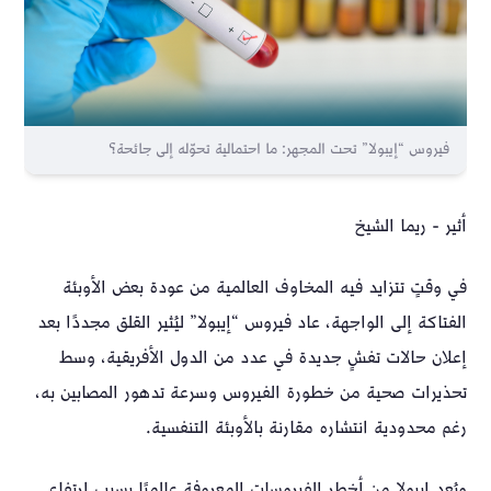
فيروس “إيبولا” تحت المجهر: ما احتمالية تحوّله إلى جائحة؟
أثير - ريما الشيخ
في وقتٍ تتزايد فيه المخاوف العالمية من عودة بعض الأوبئة
الفتاكة إلى الواجهة، عاد فيروس “إيبولا” ليُثير القلق مجددًا بعد
إعلان حالات تفشٍ جديدة في عدد من الدول الأفريقية، وسط
تحذيرات صحية من خطورة الفيروس وسرعة تدهور المصابين به،
رغم محدودية انتشاره مقارنة بالأوبئة التنفسية.
ويُعد إيبولا من أخطر الفيروسات المعروفة عالميًا بسبب ارتفاع