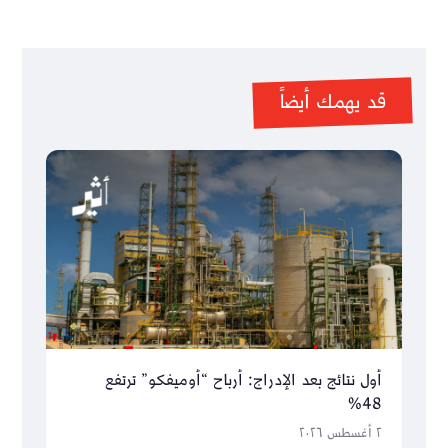
قد يهمك أيضاً
أول نتائج بعد الإدراج: أرباح “أوميفكو” ترتفع
48%
٢ أغسطس ٢٠٢٦