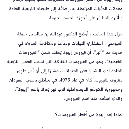
معدلات الوفيات المرتبطة به، إضافة إلى طبيعته النزيفية الحادة
وتأثيره المباشر على أجهزة الجسم الحيوية.
حول هذا الجانب ، أوضح الدكتور عبدالله بن سالم بن خليفة
القيوضي ، استشاري التهابات ومناعة ومكافحة العدوى في
حديث مع “أثير”، أن فيروس إيبولا يُصنف ضمن “الفيروسات
الخيطية”، وهو من الفيروسات الفتاكة التي تسبب الحمى النزيفية
الحادة لدى البشر وبعض الحيوانات، مشيرًا إلى أن أول ظهور
معروف للفيروس كان في عام 1976م في مناطق بجنوب السودان
وجمهورية الكونغو الديمقراطية قرب نهر يُعرف باسم “إيبولا”،
والذي استُمد منه اسم الفيروس.
لماذا يُعد إيبولا من أخطر الفيروسات؟