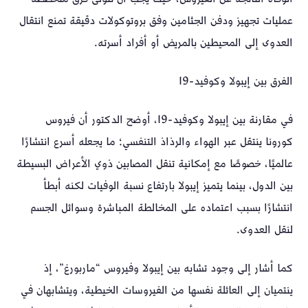
عمليات تجهيز ودفن الجثامين وفق بروتوكولات دقيقة تمنع انتقال
العدوى إلى المحيطين بالمريض أو أفراد أسرته.
الفرق بين إيبولا وكوفيد-19
في مقارنة بين إيبولا وكوفيد-19، أوضح الدكتور أن فيروس
كورونا ينتقل عبر الهواء والرذاذ التنفسي؛ ما يجعله أسرع انتشارًا
عالميًا، خصوصًا مع إمكانية تنقل المصابين ذوي الأعراض البسيطة
بين الدول، بينما يتميز إيبولا بارتفاع نسبة الوفيات لكنه أبطأ
انتشارًا بسبب اعتماده على المخالطة المباشرة وسوائل الجسم
لنقل العدوى.
كما أشار إلى وجود تشابه بين إيبولا وفيروس “ماربورغ”، إذ
ينتميان إلى العائلة نفسها من الفيروسات الخيطية، ويتشابهان في