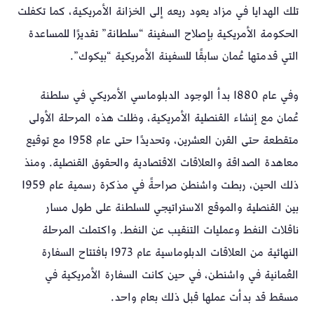
تلك الهدايا في مزاد يعود ريعه إلى الخزانة الأمريكية، كما تكفلت
الحكومة الأمريكية بإصلاح السفينة “سلطانة” تقديرًا للمساعدة
التي قدمتها عُمان سابقًا للسفينة الأمريكية “بيكوك”.
وفي عام 1880 بدأ الوجود الدبلوماسي الأمريكي في سلطنة
عُمان مع إنشاء القنصلية الأمريكية، وظلت هذه المرحلة الأولى
متقطعة حتى القرن العشرين، وتحديدًا حتى عام 1958 مع توقيع
معاهدة الصداقة والعلاقات الاقتصادية والحقوق القنصلية. ومنذ
ذلك الحين، ربطت واشنطن صراحةً في مذكرة رسمية عام 1959
بين القنصلية والموقع الاستراتيجي للسلطنة على طول مسار
ناقلات النفط وعمليات التنقيب عن النفط. واكتملت المرحلة
النهائية من العلاقات الدبلوماسية عام 1973 بافتتاح السفارة
العُمانية في واشنطن، في حين كانت السفارة الأمريكية في
مسقط قد بدأت عملها قبل ذلك بعام واحد.