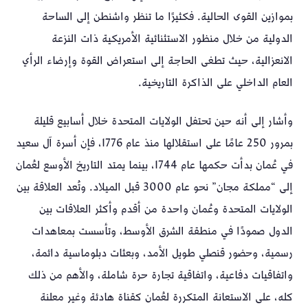
بموازين القوى الحالية. فكثيرًا ما تنظر واشنطن إلى الساحة
الدولية من خلال منظور الاستثنائية الأمريكية ذات النزعة
الانعزالية، حيث تطغى الحاجة إلى استعراض القوة وإرضاء الرأي
العام الداخلي على الذاكرة التاريخية.
وأشار إلى أنه حين تحتفل الولايات المتحدة خلال أسابيع قليلة
بمرور 250 عامًا على استقلالها منذ عام 1776، فإن أسرة آل سعيد
في عُمان بدأت حكمها عام 1744، بينما يمتد التاريخ الأوسع لعُمان
إلى “مملكة مجان” نحو عام 3000 قبل الميلاد. وتُعد العلاقة بين
الولايات المتحدة وعُمان واحدة من أقدم وأكثر العلاقات بين
الدول صمودًا في منطقة الشرق الأوسط، وتأسست بمعاهدات
رسمية، وحضور قنصلي طويل الأمد، وبعثات دبلوماسية دائمة،
واتفاقيات دفاعية، واتفاقية تجارة حرة شاملة، والأهم من ذلك
كله، على الاستعانة المتكررة لعُمان كقناة هادئة وغير معلنة