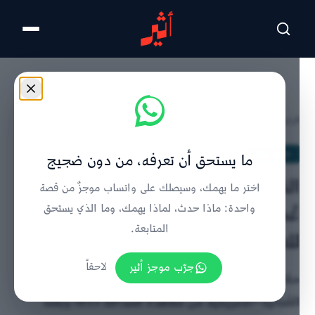
تخطى للمحتوى الرئيسي
الرئيسية
/
تحليل ورأي
/
تفاصيل الخبر
تحليل ورأي
ما يستحق أن تعرفه، من دون ضجيج
القنصل الفخري لليونان في سلطنة
اختر ما يهمك، وسيصلك على واتساب موجزٌ من قصة
عُمان: الجذور التاريخية العميقة
واحدة: ماذا حدث، لماذا يهمك، وما الذي يستحق
المتابعة.
للعلاقات العُمانية – الأمريكية
جرّب موجز أثير
لاحقاً
مقال للدكتور إلياس نيكولاكوبولوس يوثق تاريخ العلاقات
العُمانية–الأمريكية من معاهدة الصداقة 1833 وبعثة