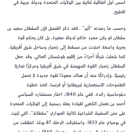
أسس أول اتفاقية ثنائية بين الولايات المتحدة ودولة عربية في
الخليج.
وحسب ما رصدته “أثير” ، فقد ذكر القنصل فإن السلطان سعيد بن
سلطان لم يكن مجرد حاكم لدولة صغيرة، بل كان يحكم قوة
بحرية واسعة امتدت من مسقط إلى زنجبار وساحل شرق أفريقيا،
كما شملت شرقًا أجزاءً من إقليم بلوشستان الحالي. وقد جعل
السلطان زنجبار القوة المهيمنة في شرق أفريقيا ومركزًا تجاريًا
رئيسيًا. وإدراكًا منه أن هناك صعودًا لقوة جديدة لا تحمل
الطموحات الاستعمارية لبريطانيا أو فرنسا، اتخذ خطوة
دبلوماسية رائدة. ففي عام 1840، اختار مستشاره السياسي
أحمد بن نعمان الكعبي لقيادة بعثة رسمية إلى الولايات المتحدة
على متن السفينة الشراعية ثلاثية الصواري “سلطانة”، التي بُنيت
في بومباي عام 1833. واستغرقت الرحلة 87 يومًا، انطلقت من