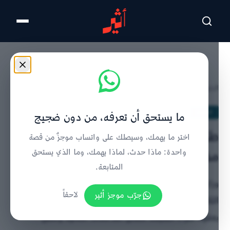
تخطى للمحتوى الرئيسي
الرئيسية
/
الحدث
/
تفاصيل الخبر
الحدث
ما يستحق أن تعرفه، من دون ضجيج
طرح فرص استثمارية بعقود شراء
اختر ما يهمك، وسيصلك على واتساب موجزٌ من قصة
مضمونة في قطاعات صناعية وصحية
واحدة: ماذا حدث، لماذا يهمك، وما الذي يستحق
المتابعة.
وزارة التجارة والصناعة تطرح فرصًا استثمارية في تصنيع
جرّب موجز أثير
لاحقاً
الثلاجات والأقمشة وأجهزة الكمبيوتر والإطارات والتكييف
بعقود شراء مسبقة تضمن التدفقات المالية وتقلل