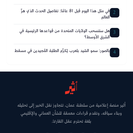
في مثل هذا اليوم قبل 81 عامًا: تفاصيل الحدث الذي هزّ
2
العالم
هل ستنسحب الولايات المتحدة من قواعدها الرئيسية في
3
الشرق الأوسط؟
بالصور: سمو السّيد بلعرب يُكرِّم الطلبة المُجيدين في مسقط
4
أثير منصة إعلامية من سلطنة عمان، تتجاوز نقل الخبر إلى تحليله
وبناء سياقه، وتقدم قراءات معمقة للشأن العماني والإقليمي
بلغة تحترم عقل القارئ.