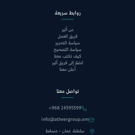
روابط سريعة
عن أثير
فريق العمل
سياسة التحرير
سياسة التصحيح
كيف تكتب معنا
انضمّ إلى فريق أثير
أعلن معنا
تواصل معنا
+968 24595599
info@atheergroup.om
سلطنة عمان - مسقط