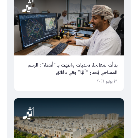
بدأت لمعالجة تحديات وانتهت بـ “أتمتة”: الرسم
المساحي يُصدر “آليًا” وفي دقائق
٢٩ يوليو ٢٠٢٦