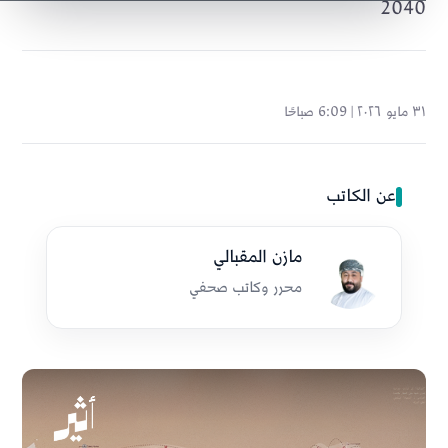
2040
٣١ مايو ٢٠٢٦ | 6:09 صباحًا
عن الكاتب
مازن المقبالي
محرر وكاتب صحفي