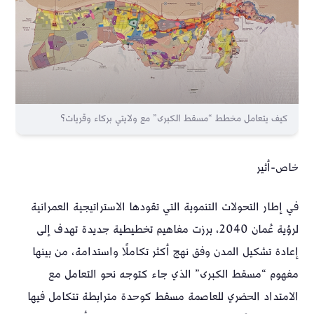
كيف يتعامل مخطط “مسقط الكبرى” مع ولايتي بركاء وقريات؟
خاص-أثير
في إطار التحولات التنموية التي تقودها الاستراتيجية العمرانية
لرؤية عُمان 2040، برزت مفاهيم تخطيطية جديدة تهدف إلى
إعادة تشكيل المدن وفق نهج أكثر تكاملًا واستدامة، من بينها
مفهوم “مسقط الكبرى” الذي جاء كتوجه نحو التعامل مع
الامتداد الحضري للعاصمة مسقط كوحدة مترابطة تتكامل فيها