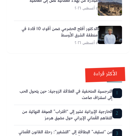
مبادرة من بهلاء العُمانية تصل إلى العالمية
٥ أغسطس ٢٠٢٦
الدكتور أفلح الحضرمي ضمن أقوى 10 قادة في
منطقة الشرق الأوسط
٥ أغسطس ٢٠٢٦
الأكثر قراءة
النرجسية المتخفية في العلاقة الزوجية: حين يتحول الحب
1
إلى استنزاف صامت
الخارجية الإيرانية تشير إلى “اقتراب” الصيغة النهائية من
2
التفاهم العُماني الإيراني حول مضيق هرمز
من “تسليف” البطاقة إلى “التشفير”: رحلة القانون العُماني
3