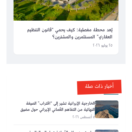
يُعد محطة مفصلية: كيف يحمي “قانون التنظيم
العقاري” المستثمرين والمشترين؟
٢٥ يوليو ٢٠٢٦
أخبار ذات صلة
الخارجية الإيرانية تشير إلى “اقتراب” الصيغة
النهائية من التفاهم العُماني الإيراني حول مضيق
هرمز
٥ أغسطس ٢٠٢٦