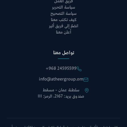
فريق العمل
سياسة التحرير
سياسة التصحيح
كيف تكتب معنا
انضمّ إلى فريق أثير
أعلن معنا
تواصل معنا
+968 24595599
info@atheergroup.om
سلطنة عمان - مسقط
صندوق بريد: 2167، الرمز: 111