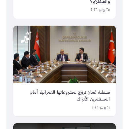
والمشتري؟
٢٥ يوليو ٢٠٢٦
سلطنة عُمان تروّج لمشروعاتها العمرانية أمام
المستثمرين الأتراك
١١ يوليو ٢٠٢٦