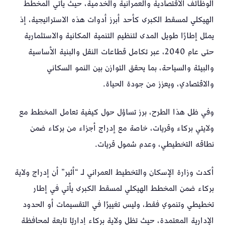
الوظائف الاقتصادية والعمرانية والخدمية، حيث يأتي المخطط
الهيكلي لمسقط الكبرى كأحد أبرز أدوات هذه الاستراتيجية، إذ
يمثل إطارًا طويل المدى لتنظيم التنمية المكانية والاستثمارية
حتى عام 2040، عبر تكامل قطاعات النقل والبنية الأساسية
والبيئة والسياحة، بما يحقق التوازن بين النمو السكاني
والاقتصادي، ويعزز من جودة الحياة.
وفي ظل هذا الطرح، برز تساؤل حول كيفية تعامل المخطط مع
ولايتي بركاء وقريات، خاصة مع إدراج أجزاء من بركاء ضمن
نطاقه التخطيطي، وعدم شمول قريات.
أكدت وزارة الإسكان والتخطيط العمراني لـ “أثير” أن إدراج ولاية
بركاء ضمن المخطط الهيكلي لمسقط الكبرى يأتي في إطار
تخطيطي وتنموي فقط، وليس تغييرًا في التقسيمات أو الحدود
الإدارية المعتمدة، حيث تظل ولاية بركاء إداريًا تابعة لمحافظة