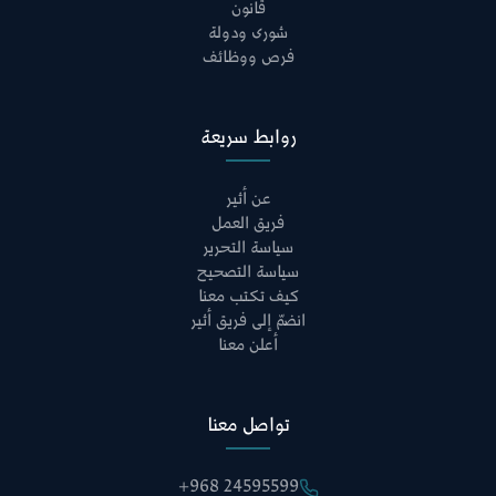
قانون
شورى ودولة
فرص ووظائف
روابط سريعة
عن أثير
فريق العمل
سياسة التحرير
سياسة التصحيح
كيف تكتب معنا
انضمّ إلى فريق أثير
أعلن معنا
تواصل معنا
+968 24595599