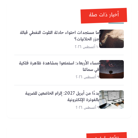
أخبار ذات صلة
ما مستجدات احتواء حادثة التلوث النفطي قبالة
جزر الحلانيات؟
١٠ أغسطس ٢٠٢٦
مساء الأربعاء: استمتعوا بمشاهدة ظاهرة فلكية
في سمائنا
٩ أغسطس ٢٠٢٦
بدءًا من أبريل 2027: إلزام الخاضعين للضريبة
بالفوترة الإلكترونية
٩ أغسطس ٢٠٢٦