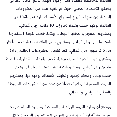
القائمة بمحافظة مسندم تمثل ركيزة مهمة لدعم الأمن الغذائي
وتحفيز الاقتصاد المحلي، حيث تم تنفيذ عدد من المشروعات
النوعية من بينها مشروع استزراع الأسماك الزعنفية بالأقفاص
العائمة بولاية خصب بقيمة تجاوزت 10 ملايين ريال عُماني،
ومشروع المحجر والمختبر البيطري بولاية خصب بقيمة استثمارية
بلغت مليوني ريال عُماني، ومشروع بيض المائدة بولاية خصب بأكثر
من 2.6 مليون ريال عُماني. كما تشمل المشروعات الحالية إدارة
وتشغيل ميناء الصيد البحري بولاية خصب بقيمة استثمارية بلغت 8
ملايين ريال عُماني، ومشروعات تنقية وتعبئة المياه في ولايتي
خصب ودبا، ومصنع تجميد وتغليف الأسماك بولاية دبا، ومشروع
البيوت المحمية الزراعية، فضلًا عن عدد من المشروعات المرتبطة
بالقطاع السياحي والغذائي.
ووضح أن وزارة الثروة الزراعية والسمكية وموارد المياه طرحت
عبر منصة ”تطوير“ حزمة من الفرص الاستثمارية الجديدة خلال