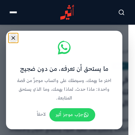
تخطى للمحتوى الرئيسي
الرئيسية
/
الحدث
/
تفاصيل الخبر
الحدث
ما يستحق أن تعرفه، من دون ضجيج
في أقصى الشمال العُماني: كيف
اختر ما يهمك، وسيصلك على واتساب موجزٌ من قصة
تتحول مسندم إلى بوابة الأمن الغذائي
واحدة: ماذا حدث، لماذا يهمك، وما الذي يستحق
المتابعة.
البحري؟
جرّب موجز أثير
لاحقاً
مسندم تطرح 30 موقعًا للاستزراع السمكي بالأقفاص
العائمة ومشروعات تنقية المياه ومصانع الألبان والأسماك