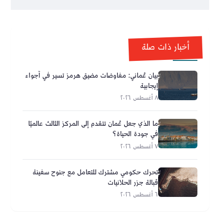
أخبار ذات صلة
بيان عُماني: مفاوضات مضيق هرمز تسير في أجواء
إيجابية
٨ أغسطس ٢٠٢٦
ما الذي جعل عُمان تتقدم إلى المركز الثالث عالميًا
في جودة الحياة؟
٧ أغسطس ٢٠٢٦
تحرك حكومي مشترك للتعامل مع جنوح سفينة
قبالة جزر الحلانيات
٦ أغسطس ٢٠٢٦