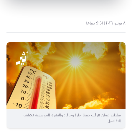
٨ يونيو ٢٠٢٦ | 9:31 صباحًا
سلطنة عمان تترقب صيفا حارا وجافا: والنشرة الموسمية تكشف
التفاصيل