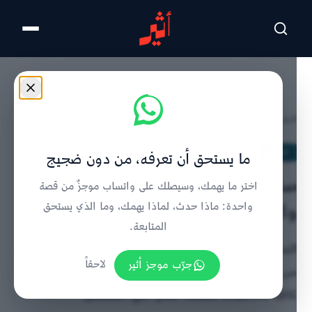
تخطى للمحتوى الرئيسي
الرئيسية
/
الحدث
/
تفاصيل الخبر
الحدث
ما يستحق أن تعرفه، من دون ضجيج
سلطنة عمان تترقب صيفا حارا وجافا:
اختر ما يهمك، وسيصلك على واتساب موجزٌ من قصة
والنشرة الموسمية تكشف التفاصيل
واحدة: ماذا حدث، لماذا يهمك، وما الذي يستحق
المتابعة.
النشرة الموسمية لصيف 2026 تشير إلى هطول مطري أقل
جرّب موجز أثير
لاحقاً
من المعدل في الشرقية وظفار، ودرجات حرارة مرتفعة في
كافة محافظات سلطنة عمان حتى أغسطس