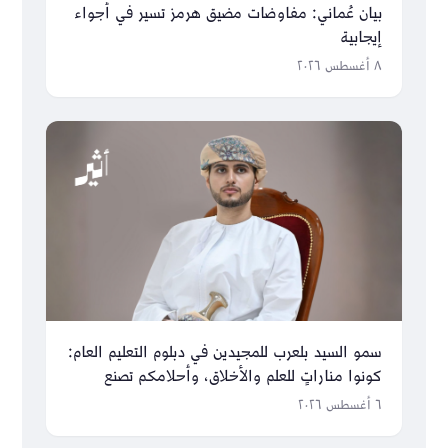
بيان عُماني: مفاوضات مضيق هرمز تسير في أجواء
إيجابية
٨ أغسطس ٢٠٢٦
سمو السيد بلعرب للمجيدين في دبلوم التعليم العام:
كونوا مناراتٍ للعلم والأخلاق، وأحلامكم تصنع
مستقبل عُمان
٦ أغسطس ٢٠٢٦