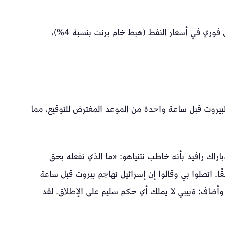
وأدى إعلان ترامب وتوجهه لفتح مضيق هرمز إلى انخفاض فوري في أسعار النفط (هبط خام برنت بنسبة 4%)،
 لبيروت قبل ساعة واحدة من الموعد المفترض للتوقيع، مما
راك رافيد بأنه خاطب نتنياهو: «ما الذي تفعله بحق
ًا. اتصلوا بي وقالوا إن إسرائيل تهاجم بيروت قبل ساعة
 وأضاف: ةبيبي لا يملك أي حكم سليم على الإطلاق. لقد