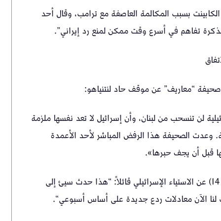
ف اجتماع الكابينت بسبب المكالمة العاصفة مع ترامب، وقال أحد
 مذكرة تفاهم في أسرع وقت ممكن لمنع رد إيراني”.
تفاق
 صحيفة “معاريف” عن موقف حاد لنتنياهو:
يلية لن تنسحب من لبنان، وأن إسرائيل لا تعد نفسها ملزمة
نية. وعدت الصحيفة هذا الرفض المباشر لأحد الأعمدة
ا قبل أن يجف حبرها».
• إحباط إعلامي: عبّر المعلق العسكري نوعام أمير (القناة 14) عن الاستياء الإسرائيلي قائلاً: “هذا حدث سيئ إلى
ب لنا الآن معادلات ردع جديدة على أساس أسبوعي“.