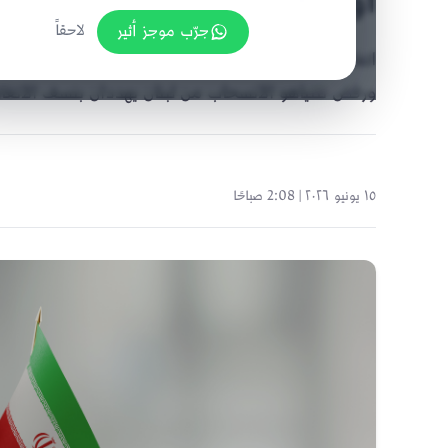
أوزارها؟
جرّب موجز أثير
لاحقاً
ورفض نتنياهو الانسحاب من لبنان يهددان بنسف الاتفاق قبل
١٥ يونيو ٢٠٢٦ | 2:08 صباحًا