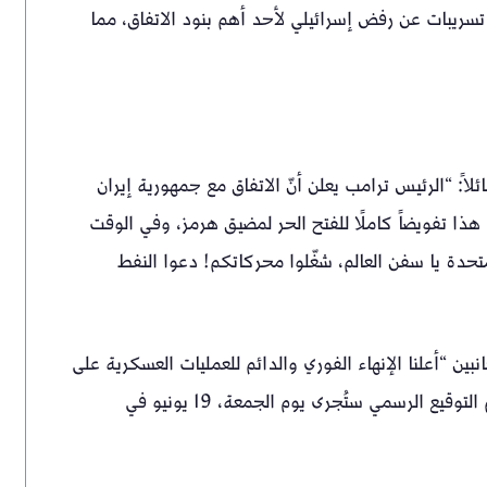
تسريبات عن رفض إسرائيلي لأحد أهم بنود الاتفاق، مما
اً: “الرئيس ترامب يعلن أنّ الاتفاق مع جمهورية إيران
 هذا تفويضاً كاملًا للفتح الحر لمضيق هرمز، وفي الوقت
تحدة يا سفن العالم، شغّلوا محركاتكم! دعوا النفط
ين “أعلنا الإنهاء الفوري والدائم للعمليات العسكرية على
جميع الجبهات، بما في ذلك في لبنان”. وأوضح أن “مراسم التوقيع الرسمي ستُجرى يوم الجمعة، 19 يونيو في