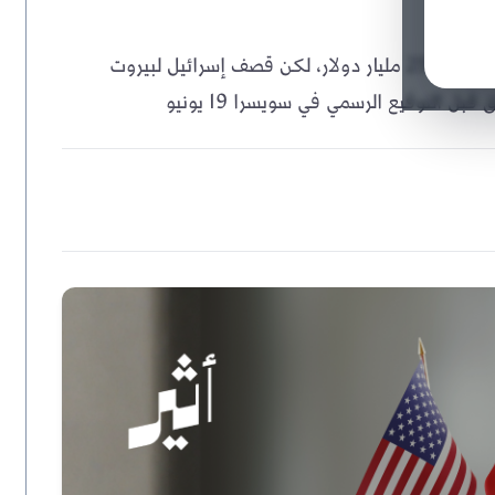
اتفاق أمريكي إيراني ينهي الحرب ويفتح مضيق هرمز ويفرج عن 25 مليار دولار، لكن قصف إسرائيل لبيروت
 التوقيع الرسمي في سويسرا 19 يونيو