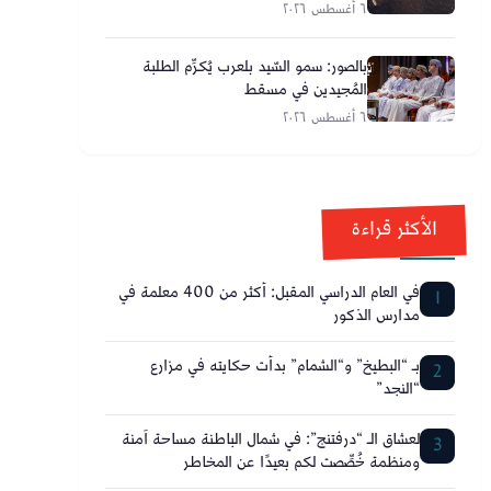
٦ أغسطس ٢٠٢٦
بالصور: سمو السّيد بلعرب يُكرِّم الطلبة
المُجيدين في مسقط
٦ أغسطس ٢٠٢٦
الأكثر قراءة
في العام الدراسي المقبل: أكثر من 400 معلمة في
1
مدارس الذكور
بـ “البطيخ” و“الشمام” بدأت حكايته في مزارع
2
“النجد”
لعشاق الـ “درفتنج”: في شمال الباطنة مساحة آمنة
3
ومنظمة خُصِّصت لكم بعيدًا عن المخاطر