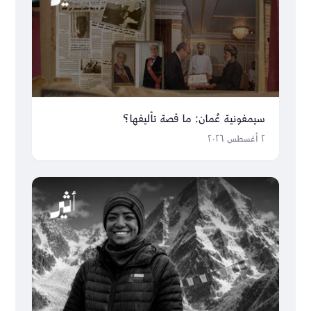
سيمفونية عُمان: ما قصة تأليفها؟
٢ أغسطس ٢٠٢٦