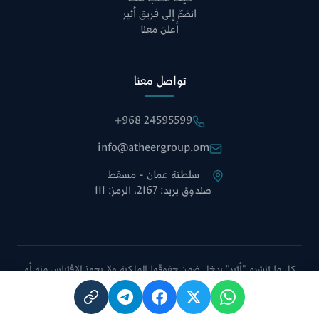
انضمّ إلى فريق أثير
أعلن معنا
تواصل معنا
+968 24595599
info@atheergroup.om
سلطنة عمان - مسقط
صندوق بريد: 2167، الرمز: 111
كل ما تنشره "أثير" يدخل ضمن حقوقها الملكية ولا يجوز الاقتباس منه أو
نقله دون الإشارة إلى الموقع أو أخذ موافقة إدارة التحرير.
سياسة الخصوصية
الشروط والأحكام
خريطة الموقع