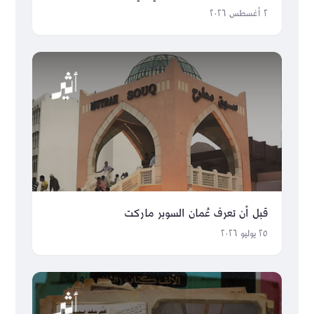
٢ أغسطس ٢٠٢٦
قبل أن تعرف عُمان السوبر ماركت
٢٥ يوليو ٢٠٢٦