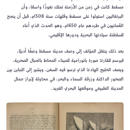
مسقط كانت في زمن من الأزمنة تملك نفوذًا واسعًا، وأن
البرتغاليين استولوا على مسقط وقلهات سنة 1508م، قبل أن ينجح
العُمانيون في طردهم عام 1650م، وهو الحدث الذي أعاد
للسلطنة سيادتها البحرية ودورها الإقليمي.
بعد ذلك ينتقل المؤلف إلى وصف مدينة مسقط وصفًا أدبيًا،
فيرسم للقارئ صورة بانورامية للميناء المحاط بالجبال الصخرية،
ويصف الخليج الهادئ الذي ترسو فيه السفن، ويشير إلى التباين بين
الصخور الداكنة وزرقة السماء والبحر، في محاولة لإبراز جمال
المدينة الطبيعي وموقعها البحري الفريد.