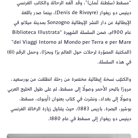
“مسقط (سلطنة عُمان)”، وقد ألّفه الرحالة والكاتب الفرنسي
دينيس دو ريفوار (Denis de Rivoyre)، بينما صدر باللغة
الإيطالية عن دار النشر الإيطالية Sonzogno بمدينة ميلانو في
عام 1900م، ضمن السلسلة الشهيرة “Biblioteca Illustrata
dei Viaggi Intorno al Mondo per Terra e per Mare”
(المكتبة المصوّرة لرحلات حول العالم برًا وبحرًا)، وحمل الرقم (61)
في هذه السلسلة.
والكتيّب نسخة إيطالية مختصرة من رحلة انطلقت من بورسعيد،
مرورًا بالبحر الأحمر وصولًا إلى مسقط، ثم على طول الخليج العربي
وصولًا إلى بغداد، ونشرت في كتاب بعنوان (أوبوك، مسقط،
بوشير، البصرة. باريس 1883)، حيث يتناول زيارة الرحّالة الفرنسي
دينيس دو ريفوار إلى مسقط في عام 1880.