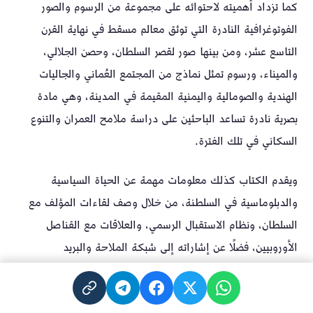
كما تزداد أهميته لاحتوائه على مجموعة من الرسوم والصور
الفوتوغرافية النادرة التي توثق معالم مسقط في نهاية القرن
التاسع عشر، ومن بينها صور لقصر السلطان، وحصن الجلالي،
والميناء، ورسوم تمثل نماذج من المجتمع العُماني والجاليات
الهندية والصومالية واليمنية المقيمة في المدينة، وهي مادة
بصرية نادرة تساعد الباحثين على دراسة ملامح العمران والتنوع
السكاني في تلك الفترة.
ويقدم الكتاب كذلك معلومات مهمة عن الحياة السياسية
والدبلوماسية في السلطنة، من خلال وصف لقاءات المؤلف مع
السلطان، ونظام الاستقبال الرسمي، والعلاقات مع القناصل
الأوروبيين، فضلًا عن إشاراته إلى شبكة الملاحة والبريد
البريطانية، ودور مسقط بوصفها محطة رئيسة على خطوط
التجارة البحرية التي ربطت الخليج العربي بالهند وشرق أفريقيا.