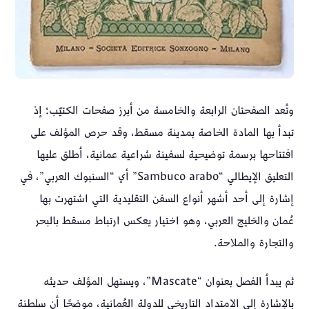
وتُعد الصفحتان الرابعة والخامسة من أبرز صفحات الكتيّب؛ إذ
تبدأ بها المادة الخاصة بمدينة مسقط، وقد حرص المؤلف على
افتتاحها برسمة توضيحية لسفينة شراعية عمانية، أطلق عليها
التعليق الإيطالي “Sambuco arabo” أي “السنبوك العربي”، في
إشارة إلى أحد أشهر أنواع السفن التقليدية التي اشتهرت بها
عُمان والخليج العربي، وهو اختيار يعكس ارتباط مسقط بالبحر
والتجارة والملاحة.
ثم يبدأ الفصل بعنوان “Mascate”، ويستهل المؤلف حديثه
بالإشارة إلى الامتداد التاريخي للدولة العُمانية، موضحًا أن سلطنة