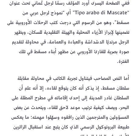
ففي الصفحة اليسرى أورد المؤلف رسمًا لرجل عُماني تحت عنوان
“Tipo arabo di Mascate” أي “نموذج لرجل عربي من
مسقط”، وهو من الرسوم التي درجت كتب الرحلات الأوروبية على
تضمينها لإبراز الأزياء المحلية والهيئة التقليدية للسكان، ويظهر
الرجل مرتديًا الدشداشة والعباءة والعمامة، في محاولة لتقديم
صورة بصرية للقارئ الأوروبي عن مظهر أبناء مسقط في تلك
الفترة.
أما النص المصاحب فيتناول تجربة الكاتب في محاولة مقابلة
سلطان مسقط، إذ يذكر أنه كان يتوقع لقاءه، إلا أنه علم أن
السلطان غادر المدينة إلى إحدى إقاماته في مطرح المطلة على
البحر، ويصف كيفية ترتيب موعد لاحق للقاء، ويتحدث عن بعض
المسؤولين والمترجمين الذين رافقوه وسهّلوا مهمته؛ ما يعكس
طبيعة البروتوكول الرسمي الذي كان يتبع عند استقبال الزائرين