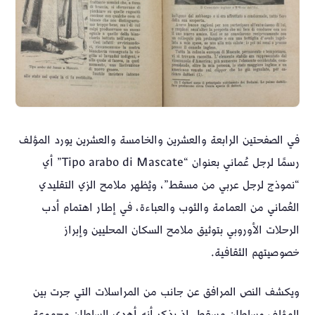
في الصفحتين الرابعة والعشرين والخامسة والعشرين يورد المؤلف
رسمًا لرجل عُماني بعنوان “Tipo arabo di Mascate” أي
“نموذج لرجل عربي من مسقط”، ويُظهر ملامح الزي التقليدي
العُماني من العمامة والثوب والعباءة، في إطار اهتمام أدب
الرحلات الأوروبي بتوثيق ملامح السكان المحليين وإبراز
خصوصيتهم الثقافية.
ويكشف النص المرافق عن جانب من المراسلات التي جرت بين
المؤلف وسلطان مسقط، إذ يذكر أنه أهدى السلطان مجموعة