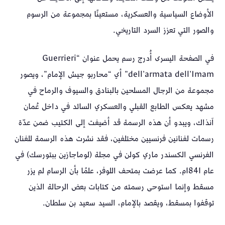
الأوضاع السياسية والعسكرية، مستعينًا بمجموعة من الرسوم
والصور التي تعزز السرد التاريخي.
في الصفحة اليسرى أُدرج رسم يحمل عنوان “Guerrieri
dell’armata dell’Imam” أي “محاربو جيش الإمام”، ويصور
مجموعة من الرجال المسلحين بالبنادق والسيوف والرماح في
مشهد يعكس الطابع القبلي والعسكري السائد في داخل عُمان
آنذاك، ويبدو أن هذه الرسمة قد أضيفت إلى الكتيب ضمن عدّة
رسمات لفنانين فرنسيين مختلفين، فقد نشرت هذه الرسمة للفنان
الفرنسي الكسندر ماري كولن في مجلة (لوماجازين ببتورسك) في
عام 1841م. كما عرضت بمتحف اللوفر، علمًا بأن الرسام لم يزر
مسقط وإنما استوحى رسمته من كتابات بعض الرحالة الذين
توقفوا بمسقط، ويقصد بالإمام، السيد سعيد بن سلطان.