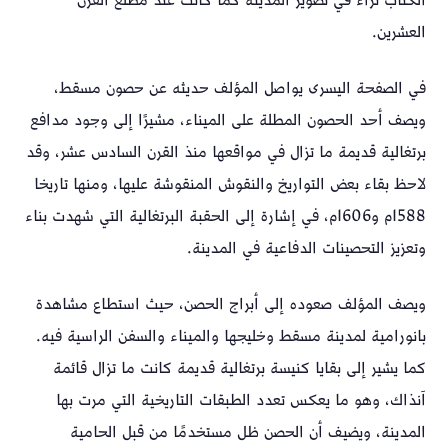
الكتاب ثراءً في تصوير المدينة كما كانت عند مطلع القرن
العشرين.
في الصفحة اليسرى يواصل المؤلف حديثه عن حصون مسقط،
ويصف أحد الحصون المطلة على الميناء، مشيرًا إلى وجود مدافع
برتغالية قديمة ما تزال في مواقعها منذ القرن السادس عشر، وقد
لاحظ بقاء بعض التواريخ والنقوش المنقوشة عليها، ومنها تاريخا
1588م و1606م، في إشارة إلى الحقبة البرتغالية التي شهدت بناء
وتعزيز التحصينات الدفاعية في المدينة.
ويصف المؤلف صعوده إلى أبراج الحصن، حيث استطاع مشاهدة
بانورامية لمدينة مسقط وخليجها والميناء والسفن الراسية فيه.
كما يشير إلى بقايا كنيسة برتغالية قديمة كانت ما تزال قائمة
آنذاك، وهو ما يعكس تعدد الطبقات التاريخية التي مرت بها
المدينة، ويضيف أن الحصن ظل مستخدمًا من قبل الحامية