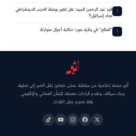
فوز عبد الرحمن السيد: هل تتغير بوصلة الحزب الديمقراطي
3
تجاه إسرائيل؟
“المالح” في ولاية صور: حكاية أجيال متوارثة
4
أثير منصة إعلامية من سلطنة عمان، تتجاوز نقل الخبر إلى تحليله
وبناء سياقه، وتقدم قراءات معمقة للشأن العماني والإقليمي
بلغة تحترم عقل القارئ.