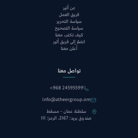
عن أثير
فريق العمل
سياسة التحرير
سياسة التصحيح
كيف تكتب معنا
انضمّ إلى فريق أثير
أعلن معنا
تواصل معنا
+968 24595599
info@atheergroup.om
سلطنة عمان - مسقط
صندوق بريد: 2167، الرمز: 111