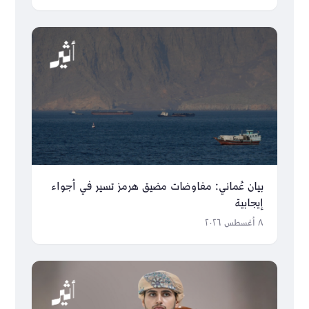
بيان عُماني: مفاوضات مضيق هرمز تسير في أجواء
إيجابية
٨ أغسطس ٢٠٢٦