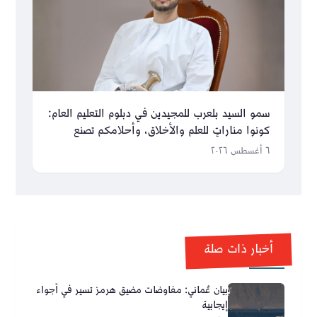
سمو السيد بلعرب للمجيدين في دبلوم التعليم العام:
كونوا مناراتٍ للعلم والأخلاق، وأحلامكم تصنع
مستقبل عُمان
٦ أغسطس ٢٠٢٦
أخبار ذات صلة
بيان عُماني: مفاوضات مضيق هرمز تسير في أجواء
إيجابية