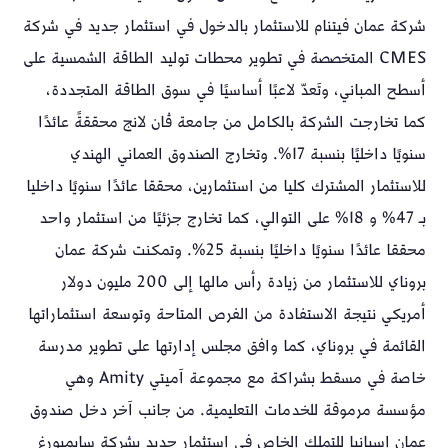
شركة عمان فيتنام للاستثمار بالدخول في استثمار جديد في شركة
CMES المتخصصة في تطوير محطات توليد الطاقة الشمسية على
أسطح المباني، وتَعدّ لاعبًا أساسيًا في سوق الطاقة المتجددة،
كما تخارجت الشركة بالكامل من جامعة ڤان لانج محققةً عائدًا
سنويًا داخليًا بنسبة 17%. وتخارج الصندوق العماني الهندي
للاستثمار المشترك كليا من استثمارين، محققا عائدًا سنويًا داخليا
بـ 47% و 18% على التوالي، كما تخارج جزئيًا من استثمار واحد
محققا عائدًا سنويًا داخليًا بنسبة 25%. وتمكنت شركة عمان
بروناي للاستثمار من زيادة رأس مالها إلى 200 مليون دولار
أمريكي نتيجة الاستفادة من الفرص المتاحة وتوسعة استثماراتها
القائمة في بروناي، كما وافق مجلس إدارتها على تطوير مدرسة
خاصة في مسقط بشراكة مع مجموعة آميتي Amity وهي
مؤسسة مرموقة للخدمات التعليمية. من جانب آخر دخل صندوق
عمان إسبانيا للتملك الخاص في استثمارٍ جديدٍ بشركة سايمبورغ