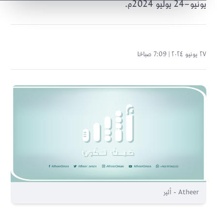
يونيو–24 يوليو 2024م.
٢٧ يونيو ٢٠٢٤ | 7:09 صباحًا
Atheer - أثير