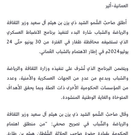
العمانية-أثير
أطلق صاحبُ السُّمو السّيد ذي يزن بن هيثم آل سعيد وزير الثقافة
والرياضة والشباب شارة البدء لتنفيذ برنامج الانضباط العسكري
الذي تستضيفه محافظة ظفار في الفترة من 30 يونيو حتّى 24
يوليو2024م في إطار الاهتمام بالشباب العُماني.
ويتضمن البرنامج الذي تُشرف على تنفيذه وزارة الثقافة والرياضة
والشباب وبدعمٍ من عددٍ من الجهات العسكرية والأمنية، وعدد
من المؤسسات الحكومية الأخرى ذات الصلة وبما يحقق الأهدافَ
المتوخاة والغاية الوطنية المنشودة.
وقال صاحبُ السُّمو السّيد ذي يزن بن هيثم آل سعيد وزير الثقافة
والرياضة والشّباب في تصريح صحفي: “من منطلق اهتمام
الحكومة بقيادة حضرةِ صاحبِ الجلالةِ السُّلطان هيثم بن طارق