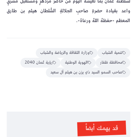
لسلطنة عُمان بما تعيشه اليوم من حاضر مزدهرٍ ومستقبل مشرقٍ
واعد بقيادة حضرةِ صاحبِ الجلالةِ السُّلطان هيثم بن طارق
المعظم -حفظهُ اللهُ ورعاهُ-.
تنمية الشباب
وزارة الثقافة والرياضة والشباب
محافظة ظفار
الهوية الوطنية
رؤية عُمان 2040
صاحب السمو السيد ذي يزن بن هيثم آل سعيد
قد يهمك أيضاً