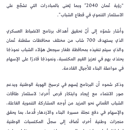
“رؤية عُمان 2040″ وبما يُعنى بالمبادرات التي تشجِّع على
الاستثمار التنموي في قطاع الشباب”.
وأشار سُموّه إلى أنّ تحقيق أهداف برنامج الانضباط العسكري
الذي يستهدف 700 شاب من مختلف محافظات سلطنة عُمان
والذي سيتم تنفيذه بمحافظة ظفار سيجعل هؤلاء الشباب نموذجًا
يحتذى بهم في تعزيز القيم المكتسبة، ونموذجًا قادرًا على الإسهام
في مواصلة البناء للأجيال القادمة.
وذكر سُموه أن البرنامج يُسهم في ترسيخ الهوية الوطنية ويدعم
صور الانتماء مع إيجاد وابتكار فرص أُخرى؛ لاستثمار طاقات
الشباب العُماني نحو المزيد من أوجه المشاركة التنموية الفاعلة،
والإسهام في دفع عجلة مسيرة البناء والازدهار قُدما، بما يحقق
منجزات وطنية أخرى تُضاف إلى سجلّ المكتسبات الوطنية