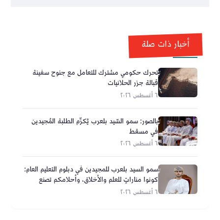
أخبار ذات صلة
تحرك حكومي مشترك للتعامل مع جنوح سفينة
قبالة جزر الحلانيات
٦ أغسطس ٢٠٢٦
بالصور: سمو السّيد بلعرب يُكرِّم الطلبة المُجيدين
في مسقط
٦ أغسطس ٢٠٢٦
سمو السيد بلعرب للمجيدين في دبلوم التعليم العام:
كونوا مناراتٍ للعلم والأخلاق، وأحلامكم تصنع
مستقبل عُمان
٦ أغسطس ٢٠٢٦