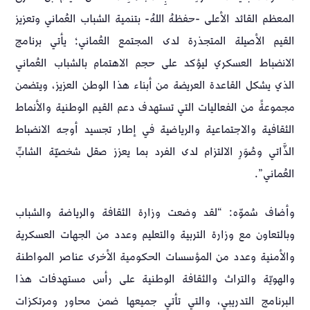
المعظم القائد الأعلى -حفظهُ اللهُ- بتنمية الشباب العُماني وتعزيز
القيم الأصيلة المتجذرة لدى المجتمع العُماني؛ يأتي برنامج
الانضباط العسكري ليؤكد على حجم الاهتمام بالشباب العُماني
الذي يشكل القاعدة العريضة من أبناء هذا الوطن العزيز، ويتضمن
مجموعةً من الفعاليات التي تستهدف دعم القيم الوطنية والأنماط
الثقافية والاجتماعية والرياضية في إطار تجسيد أوجه الانضباط
الذَّاتي وصُوَرِ الالتزام لدى الفرد بما يعزز صقل شخصيّة الشابِّ
العُماني”.
وأضاف سُموّه: “لقد وضعت وزارة الثقافة والرياضة والشباب
وبالتعاون مع وزارة التربية والتعليم وعدد من الجهات العسكرية
والأمنية وعدد من المؤسسات الحكومية الأخرى عناصر المواطنة
والهويّة والتراث والثقافة الوطنية على رأس مستهدفات هذا
البرنامج التدريبي، والتي تأتي جميعها ضمن محاور ومرتكزات