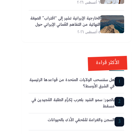
وأحلامكم تصنع مستقبل عُمان
٦ أغسطس ٢٠٢٦
الخارجية الإيرانية تشير إلى “اقتراب” الصيغة
النهائية من التفاهم العُماني الإيراني حول
مضيق هرمز
٥ أغسطس ٢٠٢٦
الأكثر قراءة
هل ستنسحب الولايات المتحدة من قواعدها الرئيسية
1
في الشرق الأوسط؟
بالصور: سمو السّيد بلعرب يُكرِّم الطلبة المُجيدين في
2
مسقط
السجن والغرامة لمُلحقي الأذى بالحيوانات
3