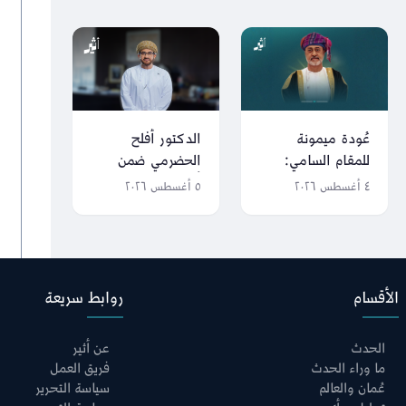
عُودة ميمونة
الدكتور أفلح
للمقام السامي:
الحضرمي ضمن
محطات شملها
أقوى 10 قادة في
٤ أغسطس ٢٠٢٦
٥ أغسطس ٢٠٢٦
سفر جلالة السلطان
منطقة الشرق
منذ 28 يونيو
الأوسط
الأقسام
روابط سريعة
الحدث
عن أثير
ما وراء الحدث
فريق العمل
عُمان والعالم
سياسة التحرير