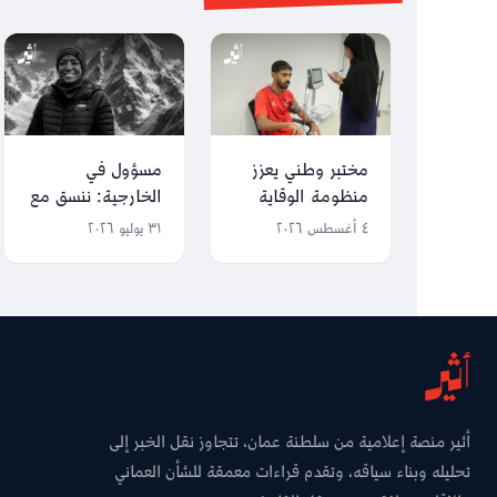
مختبر وطني يعزز
مسؤول في
منظومة الوقاية
الخارجية: ننسق مع
للرياضيين
الجهات الباكستانية
٤ أغسطس ٢٠٢٦
٣١ يوليو ٢٠٢٦
لنقل جثمان نظيرة
الحارثية
أثير منصة إعلامية من سلطنة عمان، تتجاوز نقل الخبر إلى
تحليله وبناء سياقه، وتقدم قراءات معمقة للشأن العماني