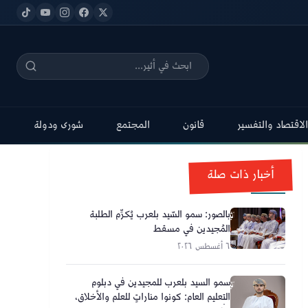
الاقتصاد والتفسير
قانون
المجتمع
شورى ودولة
أخبار ذات صلة
بالصور: سمو السّيد بلعرب يُكرِّم الطلبة
المُجيدين في مسقط
٦ أغسطس ٢٠٢٦
سمو السيد بلعرب للمجيدين في دبلوم
التعليم العام: كونوا مناراتٍ للعلم والأخلاق،