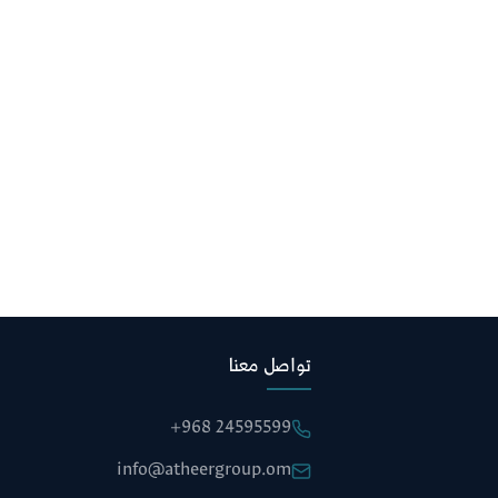
تواصل معنا
+968 24595599
info@atheergroup.om