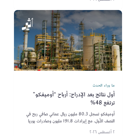
ما وراء الحدث
أول نتائج بعد الإدراج: أرباح “أوميفكو”
ترتفع 48%
أوميفكو تسجل 80.3 مليون ريال عماني صافي ربح في
النصف الأول، مع إيرادات 191.8 مليون وصادرات يوريا
تتجاوز 175 مليون ريال بعد إدراجها في بورصة مسقط.
٢ أغسطس ٢٠٢٦