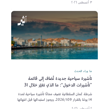
٣ أغسطس ٢٠٢٦
ما وراء الحدث
تأشيرة سياحية جديدة تُضاف إلى قائمة
”تأشيرات الدخول“: ما الذي تغيّر خلال 31
عامًا؟
شرطة عُمان السلطانية تضيف مجانًا تأشيرة سياحية لمدة
14 يومًا بالقرار 2026/109، ويجوز استبدالها قبل انتهائها
وفق الضوابط والرسوم المقررة، ليصبح الإجمالي 33.
٢ أغسطس ٢٠٢٦