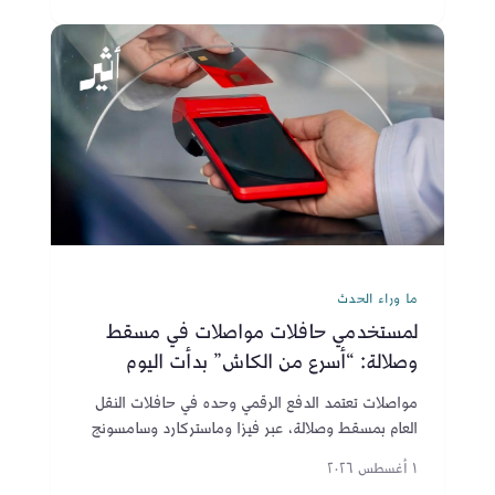
ما وراء الحدث
لمستخدمي حافلات مواصلات في مسقط
وصلالة: “أسرع من الكاش” بدأت اليوم
مواصلات تعتمد الدفع الرقمي وحده في حافلات النقل
العام بمسقط وصلالة، عبر فيزا وماستركارد وسامسونج
باي وآبل باي، ضمن تحول يسرّع صعود الركاب ويقلل
١ أغسطس ٢٠٢٦
التوقف.