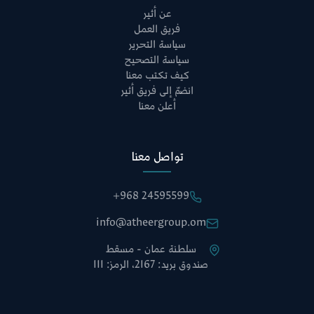
عن أثير
فريق العمل
سياسة التحرير
سياسة التصحيح
كيف تكتب معنا
انضمّ إلى فريق أثير
أعلن معنا
تواصل معنا
+968 24595599
info@atheergroup.om
سلطنة عمان - مسقط
صندوق بريد: 2167، الرمز: 111