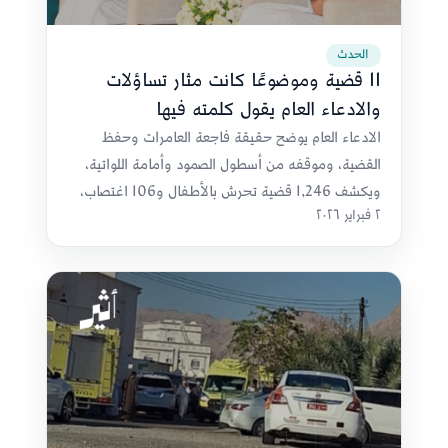
الحدث
11 قضية وموضوعًا كانت مثار تساؤلات
والادعاء العام يقول كلمته فيها
الادعاء العام يوضح حقيقة فاجعة العامرات وحفظ
القضية، وموقفه من أسطول الصمود وأمامة اللواتية،
ويكشف 1,246 قضية تحرش بالأطفال و106 اغتصاب،
٢ فبراير ٢٠٢٦
ويؤكد عدم مساءلة من يدعم فلسطين دون تجاوز
القانون