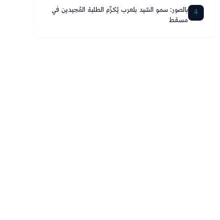
بالصور: سمو السّيد بلعرب يُكرِّم الطلبة المُجيدين في
4
مسقط