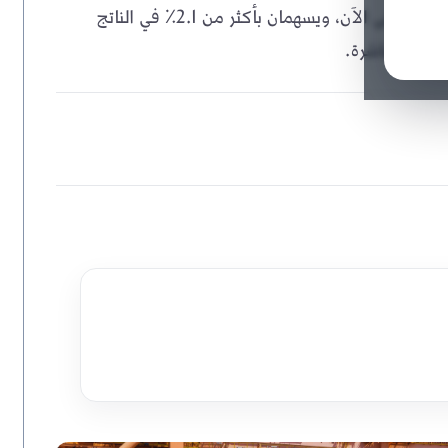
ميناء صحار والمنطقة الحرة استقطبا أكثر من 11.2 مليار ريال حتى الآن، ويسهمان بأكثر من 2.1٪ في الناتج