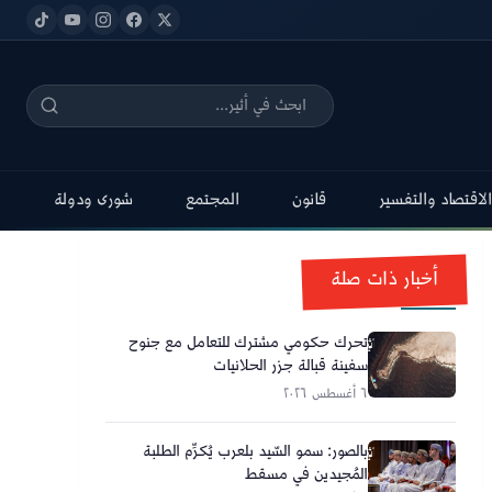
الاقتصاد والتفسير
قانون
المجتمع
شورى ودولة
أخبار ذات صلة
تحرك حكومي مشترك للتعامل مع جنوح
سفينة قبالة جزر الحلانيات
٦ أغسطس ٢٠٢٦
بالصور: سمو السّيد بلعرب يُكرِّم الطلبة
المُجيدين في مسقط