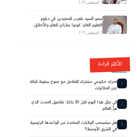
٦ أغسطس ٢٠٢٦
سمو السيد بلعرب للمجيدين في دبلوم
التعليم العام: كونوا مناراتٍ للعلم والأخلاق،
وأحلامكم تصنع مستقبل عُمان
٦ أغسطس ٢٠٢٦
الأكثر قراءة
تحرك حكومي مشترك للتعامل مع جنوح سفينة قبالة
1
جزر الحلانيات
في مثل هذا اليوم قبل 81 عامًا: تفاصيل الحدث الذي
2
هزّ العالم
هل ستنسحب الولايات المتحدة من قواعدها الرئيسية
3
في الشرق الأوسط؟