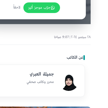
جرّب موجز أثير
لاحقاً
المحلي الإجمالي ويوفران حوالي 36 ألف وظيفة مباشرة وغير مباشرة.
٢٨ سبتمبر ٢٠٢٤ | 9:07 صباحًا
عن الكاتب
جميلة العبري
محرر وكاتب صحفي