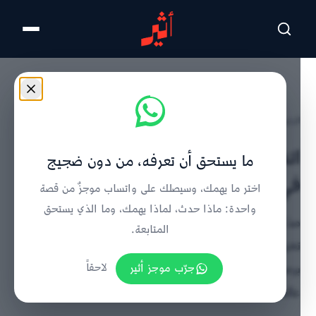
تخطى للمحتوى الرئيسي
الرئيسية
/
تفاصيل الخبر
اتفاقيتان لتخزين النفط الخام العراقي
ما يستحق أن تعرفه، من دون ضجيج
في الدقم وتسويقه عالميًا
اختر ما يهمك، وسيصلك على واتساب موجزٌ من قصة
واحدة: ماذا حدث، لماذا يهمك، وما الذي يستحق
مذكرتا تفاهم بين أوتكو وأوكيو للمتاجرة وسومو تطوران
المتابعة.
تخزين الخام العراقي في الدقم بسعة أولية 10 ملايين
برميل قابلة للزيادة، وتدعمان تسويقه واستدامة إمداداته
جرّب موجز أثير
لاحقاً
عالميًا.