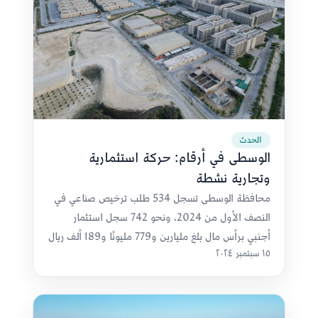
الحدث
الوسطى في أرقام: حركة استثمارية
وتجارية نشطة
محافظة الوسطى تسجل 534 طلب ترخيص صناعي في
النصف الأول من 2024، ونحو 742 سجل استثمار
أجنبي برأس مال بلغ مليارين و779 مليونًا و189 ألف ريال
١٥ سبتمبر ٢٠٢٤
عُماني.