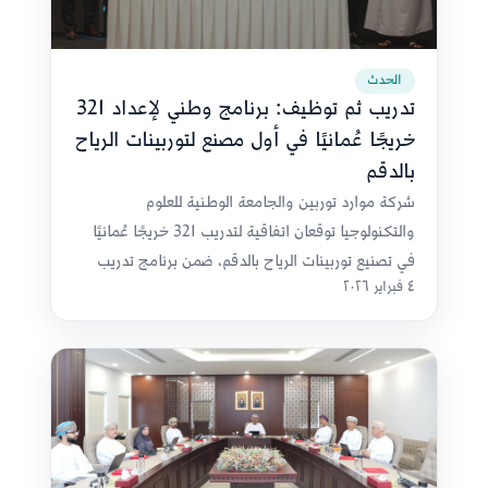
الحدث
تدريب ثم توظيف: برنامج وطني لإعداد 321
خريجًا عُمانيًا في أول مصنع لتوربينات الرياح
بالدقم
شركة موارد توربين والجامعة الوطنية للعلوم
والتكنولوجيا توقعان اتفاقية لتدريب 321 خريجًا عُمانيًا
في تصنيع توربينات الرياح بالدقم، ضمن برنامج تدريب
٤ فبراير ٢٠٢٦
مقرون بالتشغيل بطاقة إنتاجية 1000 ميغاواط