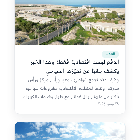
الحدث
الدقم ليست اقتصادية فقط؛ وهذا الخبر
يكشف جانبًا من تميّزها السياحي
ولاية الدقم تجمع شواطئ شوعير ورأس مركز ورأس
مدركة، وتنفذ المنطقة الاقتصادية مشروعات سياحية
بأكثر من مليوني ريال عُماني مع طرق وخدمات للكهرباء
٢٩ يونيو ٢٠٢٤
والمياه.