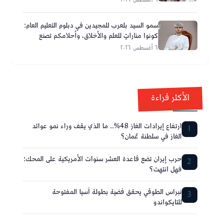
سمو السيد بلعرب للمجيدين في دبلوم التعليم العام:
كونوا مناراتٍ للعلم والأخلاق، وأحلامكم تصنع
مستقبل عُمان
٦ أغسطس ٢٠٢٦
الأكثر قراءة
ارتفاع إيرادات الغاز 48%.. ما الذي يقف وراء نمو عوائد
1
الغاز في سلطنة عُمان؟
حرب إيران تضع قاعدة العشر سنوات الأمريكية على المحك؛
2
فهل انتهت؟
نبراس الطوقي يحقق فضية بطولة آسيا المفتوحة
3
للتايكواندو