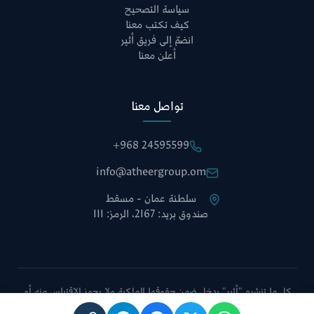
سياسة التصحيح
كيف تكتب معنا
انضمّ إلى فريق أثير
أعلن معنا
تواصل معنا
+968 24595599
info@atheergroup.om
سلطنة عمان - مسقط
صندوق بريد: 2167، الرمز: 111
كل ما تنشره "أثير" يدخل ضمن حقوقها الملكية ولا يجوز الاقتباس منه أو
نقله دون الإشارة إلى الموقع أو أخذ موافقة إدارة التحرير.