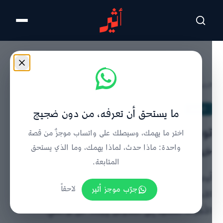
تخطى للمحتوى الرئيسي
الرئيسية
/
الحدث
/
تفاصيل الخبر
الحدث
ما يستحق أن تعرفه، من دون ضجيج
توضيح من وزارة العمل حول إنهاء
اختر ما يهمك، وسيصلك على واتساب موجزٌ من قصة
خدمات موظفين من “أوريدو”
واحدة: ماذا حدث، لماذا يهمك، وما الذي يستحق
المتابعة.
أوضحت وزارة العمل أن أوريدو عرضت على 125 عاملًا
جرّب موجز أثير
لاحقاً
الاستقالة مقابل أجر 24 شهرًا؛ وافق 114 ورفض 11، ودعت
الأطراف المعنية إلى التفاوض لإيجاد حل توافقي.