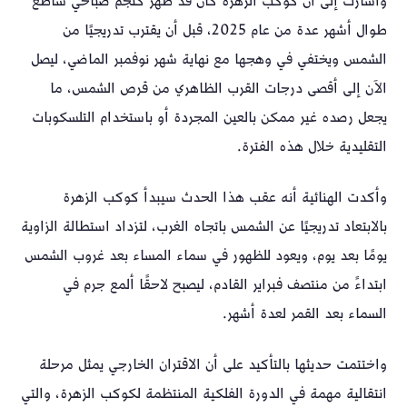
وأشارت إلى أن كوكب الزهرة كان قد ظهر كنجم صباحي ساطع
طوال أشهر عدة من عام 2025، قبل أن يقترب تدريجيًا من
الشمس ويختفي في وهجها مع نهاية شهر نوفمبر الماضي، ليصل
الآن إلى أقصى درجات القرب الظاهري من قرص الشمس، ما
يجعل رصده غير ممكن بالعين المجردة أو باستخدام التلسكوبات
التقليدية خلال هذه الفترة.
وأكدت الهنائية أنه عقب هذا الحدث سيبدأ كوكب الزهرة
بالابتعاد تدريجيًا عن الشمس باتجاه الغرب، لتزداد استطالة الزاوية
يومًا بعد يوم، ويعود للظهور في سماء المساء بعد غروب الشمس
ابتداءً من منتصف فبراير القادم، ليصبح لاحقًا ألمع جرم في
السماء بعد القمر لعدة أشهر.
واختتمت حديثها بالتأكيد على أن الاقتران الخارجي يمثل مرحلة
انتقالية مهمة في الدورة الفلكية المنتظمة لكوكب الزهرة، والتي