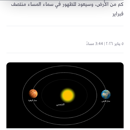
كم من الأرض، وسيعود للظهور في سماء المساء منتصف
فبراير
٥ يناير ٢٠٢٦ | 3:44 مساءً