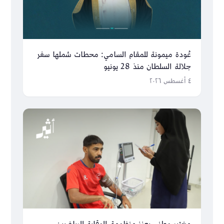
عُودة ميمونة للمقام السامي: محطات شملها سفر
جلالة السلطان منذ 28 يونيو
٤ أغسطس ٢٠٢٦