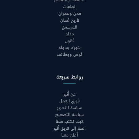
الاقتصاد والتفسير
الملفات
مدن وعمران
تاريخ عُمان
المجتمع
مداد
قانون
شورى ودولة
فرص ووظائف
روابط سريعة
عن أثير
فريق العمل
سياسة التحرير
سياسة التصحيح
كيف تكتب معنا
انضمّ إلى فريق أثير
أعلن معنا