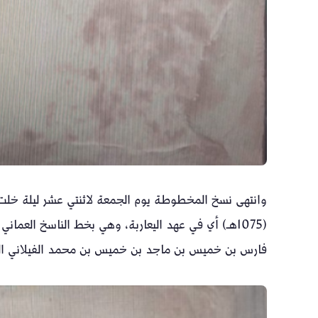
وانتهى نسخ المخطوطة يوم الجمعة لاثنتي عشر ليلة خ
(1075هـ) أي في عهد اليعاربة، وهي بخط الناسخ العم
فارس بن خميس بن ماجد بن خميس بن محمد الفيلاني الضنك