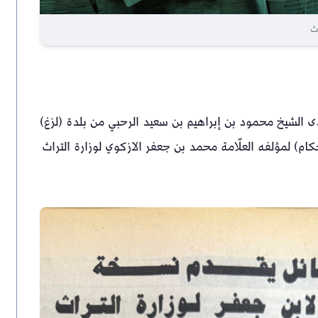
 من عام 1987م أي قبل (39) عامًا أهدى الشيخ محمود بن إبراهيم بن سعيد الرحبي من بلدة (لزغ)
م) لمؤلفه العلّامة محمد بن جعفر الازكوي لوزارة التراث