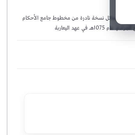
 الرحبي من لزغ بسمائل نسخة نادرة من مخطوط جامع الأحكام
ـ في عهد اليعاربة