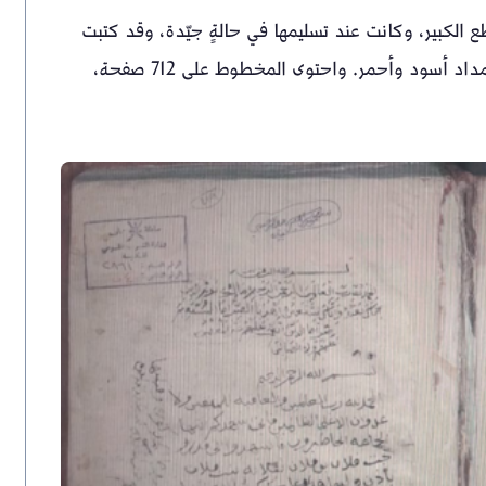
لكبير، وكانت عند تسليمها في حالةٍ جيّدة، وقد كتبت
بخطٍ جميل واضح، تجليد أصلي. به رطوبة. خط مشرقي. مداد أسود وأحمر. واحتوى المخطوط على 712 صفحة،