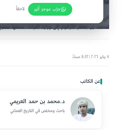
نادر لوزارة التراث
جرّب موجز أثير
لاحقاً
في يناير 1987 أهدى الشيخ محمود بن إبراهيم
لمحمد بن جعفر الأزكوي إلى وزارة التراث، نسخها مصبح الجرادي عام 1075ه
٧ يناير ٢٠٢٦ | 5:37 مساءً
عن الكاتب
د.محمد بن حمد العريمي
باحث ومختص في التاريخ العماني