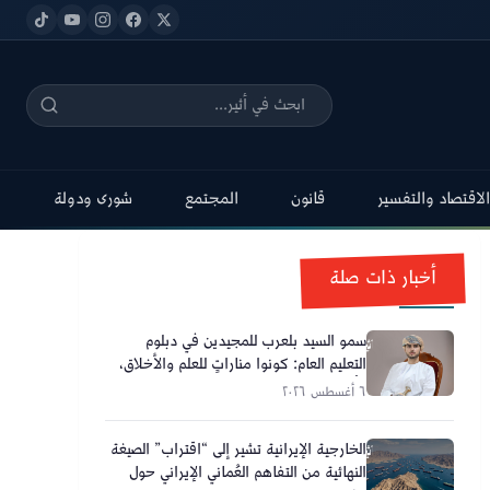
الاقتصاد والتفسير
قانون
المجتمع
شورى ودولة
أخبار ذات صلة
سمو السيد بلعرب للمجيدين في دبلوم
التعليم العام: كونوا مناراتٍ للعلم والأخلاق،
وأحلامكم تصنع مستقبل عُمان
٦ أغسطس ٢٠٢٦
الخارجية الإيرانية تشير إلى “اقتراب” الصيغة
النهائية من التفاهم العُماني الإيراني حول