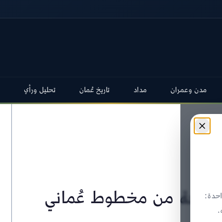
مدن وعمران
مداد
تاريخ عُمان
تحليل ورأي
يُهدي نسخة من مخطوط عُماني
حدة:
.