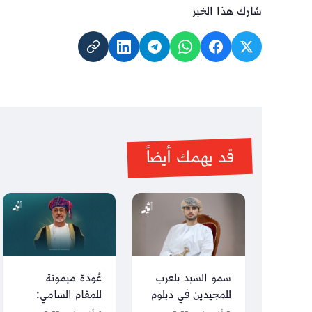
شارك هذا الخبر
قد يهمك أيضاً
سمو السيد بلعرب
عُودة ميمونة
للمجيدين في دبلوم
للمقام السامي: