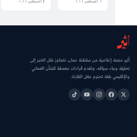
التعليم العام: كونوا
محطات شملها
٦ أغسطس ٢٠٢٦
٤ أغسطس ٢٠٢٦
مناراتٍ للعلم
سفر جلالة السلطان
والأخلاق،
منذ 28 يونيو
وأحلامكم تصنع
مستقبل عُمان
أثير منصة إعلامية من سلطنة عمان، تتجاوز نقل الخبر إلى
تحليله وبناء سياقه، وتقدم قراءات معمقة للشأن العماني
والإقليمي بلغة تحترم عقل القارئ.