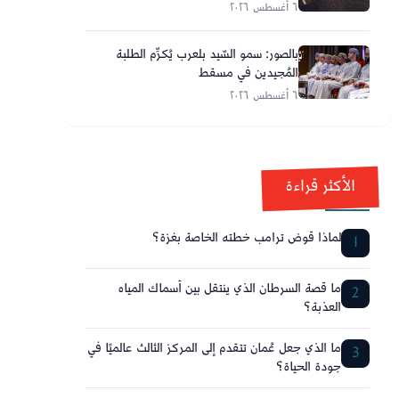
٦ أغسطس ٢٠٢٦
بالصور: سمو السّيد بلعرب يُكرِّم الطلبة
المُجيدين في مسقط
٦ أغسطس ٢٠٢٦
الأكثر قراءة
لماذا قوض ترامب خطته الخاصة بغزة؟
1
ما قصة السرطان الذي ينتقل بين أسماك المياه
2
العذبة؟
ما الذي جعل عُمان تتقدم إلى المركز الثالث عالميًا في
3
جودة الحياة؟