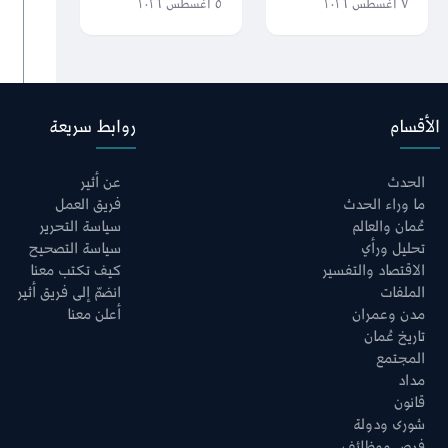
الثالث عالميًا في
الصيغة النهائية من
٧ أغسطس ٢٠٢٦
٥ أغسطس ٢٠٢٦
جودة الحياة؟
التفاهم العُماني
الإيراني حول مضيق
هرمز
الأقسام
روابط سريعة
الحدث
عن أثير
ما وراء الحدث
فريق العمل
عُمان والعالم
سياسة التحرير
تحليل ورأي
سياسة التصحيح
الاقتصاد والتفسير
كيف تكتب معنا
الملفات
انضمّ إلى فريق أثير
مدن وعمران
أعلن معنا
تاريخ عُمان
المجتمع
مداد
قانون
شورى ودولة
فرص ووظائف