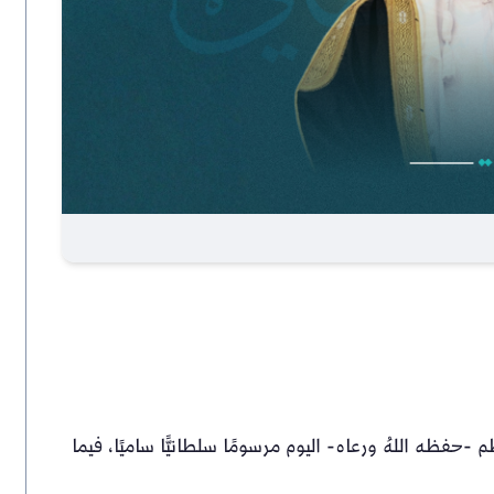
-حفظه اللهُ ورعاه- اليوم مرسومًا سلطانيًّا ساميًا، فيما