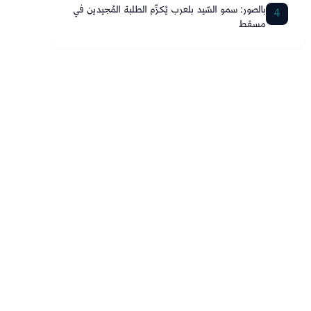
بالصور: سمو السّيد بلعرب يُكرِّم الطلبة المُجيدين في
4
مسقط