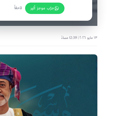
جرّب موجز أثير
لاحقاً
1998، ومكلفًا وزير الإسكان بإصدار اللائحة التنفيذية
١٣ مايو ٢٠٢٦ | 12:39 مساءً