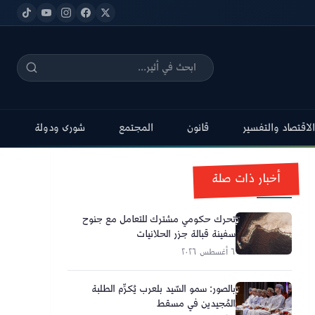
الاقتصاد والتفسير
قانون
المجتمع
شورى ودولة
أخبار ذات صلة
تحرك حكومي مشترك للتعامل مع جنوح
سفينة قبالة جزر الحلانيات
٦ أغسطس ٢٠٢٦
بالصور: سمو السّيد بلعرب يُكرِّم الطلبة
المُجيدين في مسقط