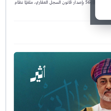
أصدر جلالة السلطان هيثم بن طارق المرسوم السلطاني رقم 56/2026 بإصدار قانون السجل العقاري، ملغيًا نظام