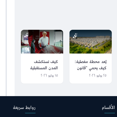
يُعد محطة مفصلية:
كيف تستكشف
كيف يحمي “قانون
المدن المستقبلية
التنظيم العقاري”
في سلطنة عُمان
٢٥ يوليو ٢٠٢٦
١٥ يوليو ٢٠٢٦
المستثمرين
قبل اكتمالها؟
والمشترين؟
الأقسام
روابط سريعة