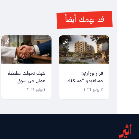
قد يهمك أيضاً
قرار وزاري:
كيف تحولت سلطنة
مستفيدو “مسكنك
عمان من سوق
الأول” يمكنهم
محلي إلى وجهة
٣ يوليو ٢٠٢٦
١ يوليو ٢٠٢٦
التقدم لخيارات
عالمية للاستثمار
إسكانية أخرى بعد
العقاري؟
5 سنوات