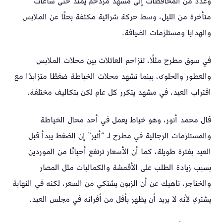
وعدد من المحافظات إلى مشهد مزدحم يمتد حتى ساعات
متأخرة من الليل، وسط حركة شرائية مكثفة بحثًا عن الملابس
والهدايا ومستلزمات الضيافة.
في سوق مطرح مثلًا، تتزاحم العائلات بين محلات الملابس
والعطور والحلوى، بينما تشهد محلات الخياطة ضغطًا متزايدًا مع
اقتراب العيد، في مشهد يتكرر كل عام لكن بتكاليف مختلفة.
قال محمد أنور، وهو خياط يعمل في أحد محال الخياطة
والمستلزمات الرجالية في مطرح لـ “أثير” إن الضغط يبدأ قبل
العيد بفترة طويلة، كما أن الأسعار ترتفع أحيانًا من الموردين
بسبب زيادة الطلب على الأقمشة والكماليات مثل المصار
والخناجر، ناهيك عن أن الزبون يشتكي من السعر، لكنه في النهاية
يشتري لأنه لا يريد أن يظهر بأقل من أقرانه في مجلس العيد.