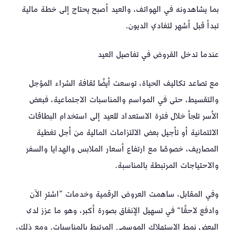
بما يشاهدونه في الهواتف، والعيد أصبح يحتاج إلى خطة مالية
تبدأ قبل أشهر لتفادي الديون.
عندما تدخل القروض في تفاصيل العيد
مع تصاعد تكاليف الحياة، توسعت أيضًا ثقافة الشراء المؤجل
والتقسيط، حتى في المواسم والمناسبات الاجتماعية، فبعض
الأسر تلجأ خلال فترة الاستعداد للعيد إلى استخدام البطاقات
الائتمانية أو تأجيل بعض الالتزامات المالية من أجل تغطية
المصاريف، خصوصًا مع ارتفاع أسعار الملابس والهدايا والسفر
والاحتياجات المرتبطة بالمناسبة.
وفي المقابل، ساهمت العروض الرقمية وخدمات ”اشترِ الآن
وادفع لاحقًا“ في تسهيل الإنفاق بصورة أكبر، وهو ما عزز لدى
البعض نمط الاستهلاك الموسمي المرتبط بالمناسبات. ومع ذلك،