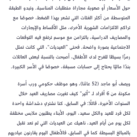
حول الأسعار أو صعوبة مجاراة متطلبات المناسبة. وتبدو الطبقة
المتوسطة من أكثر الفئات التي تشعر بهذا الضغط، خصوصًا مع
تراكم الالتزامات الشهرية الأخرى، مثل الأقساط والإيجارات
والمصاريف الدراسية، بالتزامن مع موسم ترتفع فيه التوقعات
الاجتماعية بصورة واضحة. فحتى ”العيديات“، التي كانت تمثل
رمزًا بسيطًا للفرح لدى الأطفال، أصبحت بالنسبة لبعض العائلات
بندًا ماليًا يحتاج إلى حسابات مسبقة، خصوصًا في الأسر الكبيرة.
ويصف أبو ماجد (52 عامًا)، وهو موظف حكومي ورب أسرة
مكونة من 6 أفراد لـ “أثير” كيف تغيرت مصاريف العيد خلال
السنوات الأخيرة، قائلًا: في السابق، كنا نشتري دشداشة واحدة
لكل فرد للعيد والكل سعيد، اليوم، الأبناء يطلبون ملابس مختلفة
لكل يوم من أيام العيد، ناهيك عن العيديات التي لم تعد تقبل
بالمبالغ البسيطة كما في السابق، فالأطفال اليوم يقارنون عياديهم