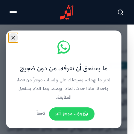
تخطى للمحتوى الرئيسي
الرئيسية
/
المجتمع
/
تفاصيل الخبر
المجتمع
ما يستحق أن تعرفه، من دون ضجيج
”بين الفرحة والكلفة“: كيف يعيش
اختر ما يهمك، وسيصلك على واتساب موجزٌ من قصة
العُمانيون العيد وسط ارتفاع
واحدة: ماذا حدث، لماذا يهمك، وما الذي يستحق
المتابعة.
المصاريف؟
جرّب موجز أثير
لاحقاً
تقرير يرصد تحول العيد في المجتمع العماني من مناسبة
بسيطة إلى موسم استهلاكي مكلف، وتأثير منصات التواصل