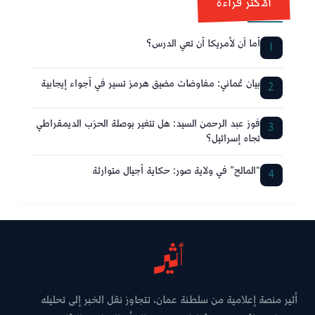
الأكثر قراءة
أما آن لأمريكا أن تعي الدرس؟
1
بيان عُماني: مفاوضات مضيق هرمز تسير في أجواء إيجابية
2
فوز عبد الرحمن السيد: هل تتغير بوصلة الحزب الديمقراطي
3
تجاه إسرائيل؟
“المالح” في ولاية صور: حكاية أجيال متوارثة
4
أثير منصة إعلامية من سلطنة عمان، تتجاوز نقل الخبر إلى تحليله